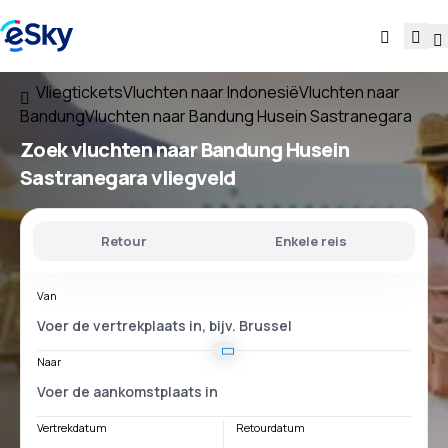
Vliegtickets
Vluchten naar Indonesië
Vluchten naar
Bandung
Vluchten naar Bandung Husein Sastranegara
Zoek vluchten
naar
Bandung Husein
Sastranegara
vliegveld
Retour
Enkele reis
Van
Naar
Vertrekdatum
Retourdatum