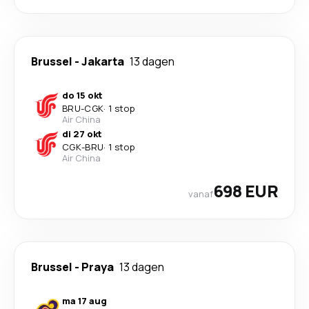
Brussel
-
Jakarta
13 dagen
do 15 okt
BRU
-
CGK
·
1 stop
Air China
di 27 okt
CGK
-
BRU
·
1 stop
Air China
698 EUR
vanaf
Brussel
-
Praya
13 dagen
ma 17 aug