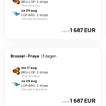
BRU
-
LOP
·
2 stops
Thai Airways
za 29 aug
LOP
-
BRU
·
2 stops
Garuda Indonesia
1 687 EUR
vanaf
Brussel
-
Praya
13 dagen
ma 17 aug
BRU
-
LOP
·
2 stops
Thai Airways
za 29 aug
LOP
-
BRU
·
2 stops
Garuda Indonesia
1 687 EUR
vanaf