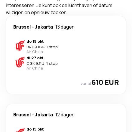
interesseren. Je kunt ook de luchthaven of datum
wijzigen en opnieuw zoeken.
Brussel
-
Jakarta
13 dagen
do 15 okt
BRU
-
CGK
·
1 stop
Air China
di 27 okt
CGK
-
BRU
·
1 stop
Air China
610 EUR
vanaf
Brussel
-
Jakarta
12 dagen
do 15 okt