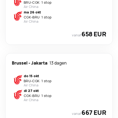
BRU
-
CGK
·
1 stop
Air China
ma 26 okt
CGK
-
BRU
·
1 stop
Air China
658 EUR
vanaf
Brussel
-
Jakarta
13 dagen
do 15 okt
BRU
-
CGK
·
1 stop
Air China
di 27 okt
CGK
-
BRU
·
1 stop
Air China
667 EUR
vanaf