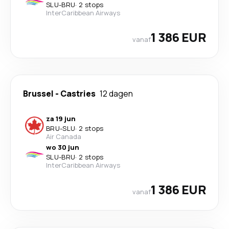
SLU
-
BRU
·
2 stops
InterCaribbean Airways
1 386 EUR
vanaf
Brussel
-
Castries
12 dagen
za 19 jun
BRU
-
SLU
·
2 stops
Air Canada
wo 30 jun
SLU
-
BRU
·
2 stops
InterCaribbean Airways
1 386 EUR
vanaf