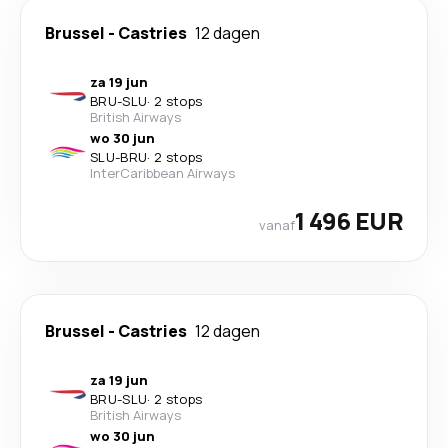
Brussel
-
Castries
12 dagen
za 19 jun
BRU
-
SLU
·
2 stops
British Airways
wo 30 jun
SLU
-
BRU
·
2 stops
InterCaribbean Airways
1 496 EUR
vanaf
Brussel
-
Castries
12 dagen
za 19 jun
BRU
-
SLU
·
2 stops
British Airways
wo 30 jun