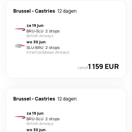
Brussel
-
Castries
12 dagen
za 19 jun
BRU
-
SLU
·
2 stops
British Airways
wo 30 jun
SLU
-
BRU
·
2 stops
InterCaribbean Airways
1 159 EUR
vanaf
Brussel
-
Castries
12 dagen
za 19 jun
BRU
-
SLU
·
2 stops
British Airways
wo 30 jun