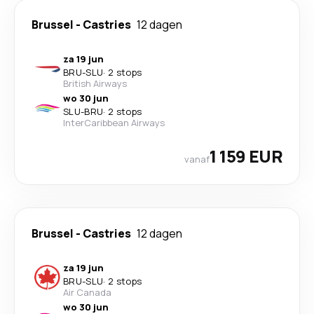
Brussel
-
Castries
12 dagen
za 19 jun
BRU
-
SLU
·
2 stops
British Airways
wo 30 jun
SLU
-
BRU
·
2 stops
InterCaribbean Airways
1 159 EUR
vanaf
Brussel
-
Castries
12 dagen
za 19 jun
BRU
-
SLU
·
2 stops
Air Canada
wo 30 jun