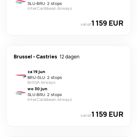
SLU
-
BRU
·
2 stops
InterCaribbean Airways
1 159 EUR
vanaf
Brussel
-
Castries
12 dagen
za 19 jun
BRU
-
SLU
·
2 stops
British Airways
wo 30 jun
SLU
-
BRU
·
2 stops
InterCaribbean Airways
1 159 EUR
vanaf