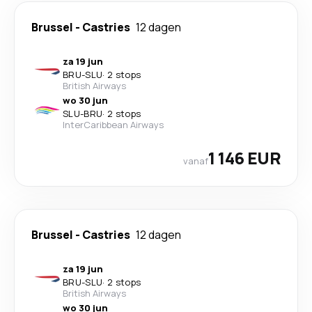
Brussel
-
Castries
12 dagen
za 19 jun
BRU
-
SLU
·
2 stops
British Airways
wo 30 jun
SLU
-
BRU
·
2 stops
InterCaribbean Airways
1 146 EUR
vanaf
Brussel
-
Castries
12 dagen
za 19 jun
BRU
-
SLU
·
2 stops
British Airways
wo 30 jun