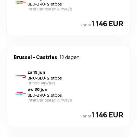
SLU
-
BRU
·
2 stops
InterCaribbean Airways
1 146 EUR
vanaf
Brussel
-
Castries
12 dagen
za 19 jun
BRU
-
SLU
·
2 stops
British Airways
wo 30 jun
SLU
-
BRU
·
2 stops
InterCaribbean Airways
1 146 EUR
vanaf