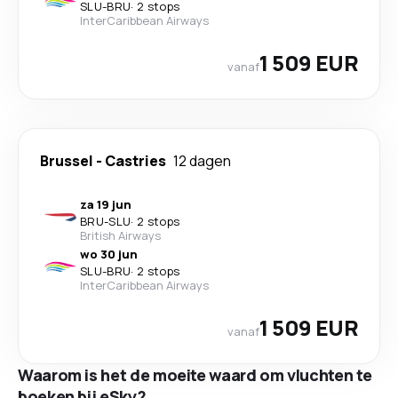
SLU
-
BRU
·
2 stops
InterCaribbean Airways
1 509 EUR
vanaf
Brussel
-
Castries
12 dagen
za 19 jun
BRU
-
SLU
·
2 stops
British Airways
wo 30 jun
SLU
-
BRU
·
2 stops
InterCaribbean Airways
1 509 EUR
vanaf
Waarom is het de moeite waard om vluchten te
boeken bij eSky?