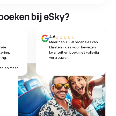
boeken bij eSky?
n
4.6
Meer dan 4950 recensies van
ende
klanten - kies voor bewezen
kering,
kwaliteit en boek met volledig
ring,
vertrouwen.
en en meer.