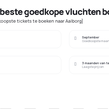
 beste goedkope vluchten b
oopste tickets te boeken naar Aalborg}
September
Goedkoopste maand
3 maanden van t
Laagste prijzen