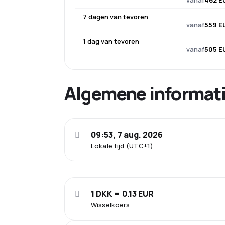
7 dagen van tevoren
vanaf
559 E
1 dag van tevoren
vanaf
505 E
Algemene informat
09:53, 7 aug. 2026
Lokale tijd (UTC+1)
1 DKK = 0.13 EUR
Wisselkoers