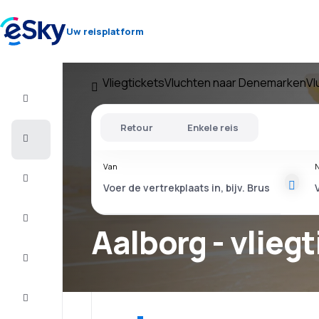
Uw reisplatform
Vliegtickets
Vluchten naar Denemarken
Vl
Vlucht+Hotel
Retour
Enkele reis
Vliegtickets
Van
N
Vakantie
Citytrip
Aalborg - vlieg
Verblijf
Aanbiedingen