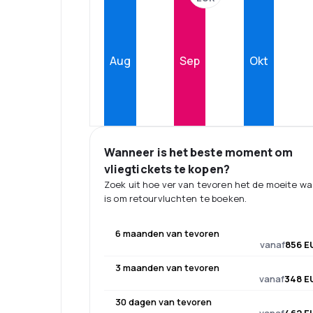
Aug
Sep
Okt
Wanneer is het beste moment om
vliegtickets te kopen?
Zoek uit hoe ver van tevoren het de moeite w
is om retourvluchten te boeken.
6 maanden van tevoren
vanaf
856 E
3 maanden van tevoren
vanaf
348 E
30 dagen van tevoren
vanaf
462 E