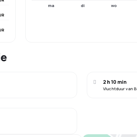
ma
di
wo
UR
UR
ie
2 h 10 min
Vluchtduur van B