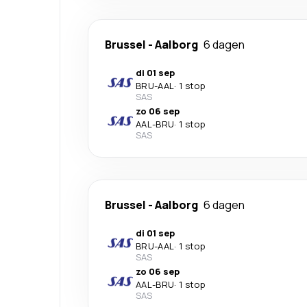
Brussel
-
Aalborg
6 dagen
di 01 sep
BRU
-
AAL
·
1 stop
SAS
zo 06 sep
AAL
-
BRU
·
1 stop
SAS
Brussel
-
Aalborg
6 dagen
di 01 sep
BRU
-
AAL
·
1 stop
SAS
zo 06 sep
AAL
-
BRU
·
1 stop
SAS