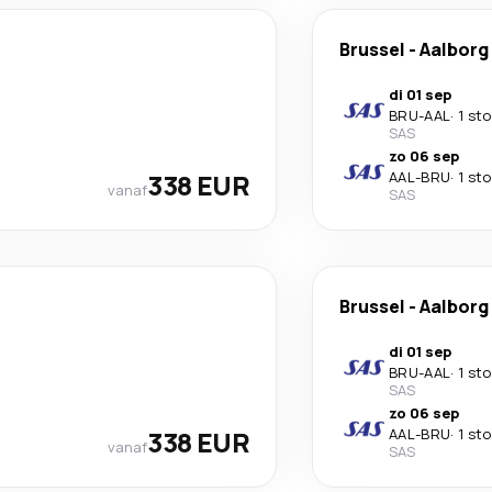
Brussel
-
Aalborg
di 01 sep
BRU
-
AAL
·
1 st
SAS
zo 06 sep
338 EUR
AAL
-
BRU
·
1 st
vanaf
SAS
Brussel
-
Aalborg
di 01 sep
BRU
-
AAL
·
1 st
SAS
zo 06 sep
338 EUR
AAL
-
BRU
·
1 st
vanaf
SAS