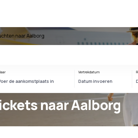
uchten naar Aalborg
aar
Vertrekdatum
R
tickets naar Aalborg