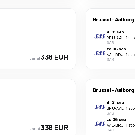
Brussel
-
Aalborg
di 01 sep
BRU
-
AAL
·
1 st
SAS
zo 06 sep
338 EUR
AAL
-
BRU
·
1 st
vanaf
SAS
Brussel
-
Aalborg
di 01 sep
BRU
-
AAL
·
1 st
SAS
zo 06 sep
338 EUR
AAL
-
BRU
·
1 st
vanaf
SAS