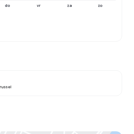
do
vr
za
zo
russel