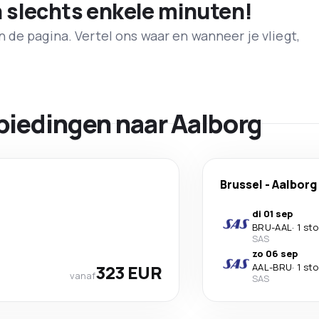
n slechts enkele minuten!
de pagina. Vertel ons waar en wanneer je vliegt,
biedingen naar Aalborg
Brussel
-
Aalborg
di 01 sep
BRU
-
AAL
·
1 st
SAS
zo 06 sep
323 EUR
AAL
-
BRU
·
1 st
vanaf
SAS