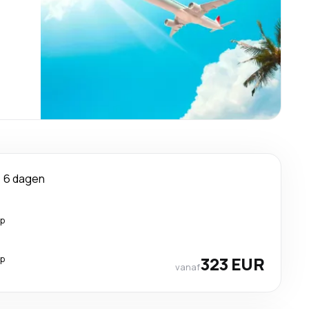
6 dagen
op
op
323 EUR
vanaf