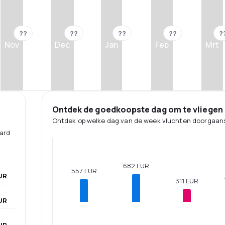
??
??
??
??
?
Nov
Dec
Jan
Feb
Mrt
Ontdek de goedkoopste dag om te vliegen
Ontdek op welke dag van de week vluchten doorgaans
aard
682 EUR
557 EUR
UR
311 EUR
UR
UR