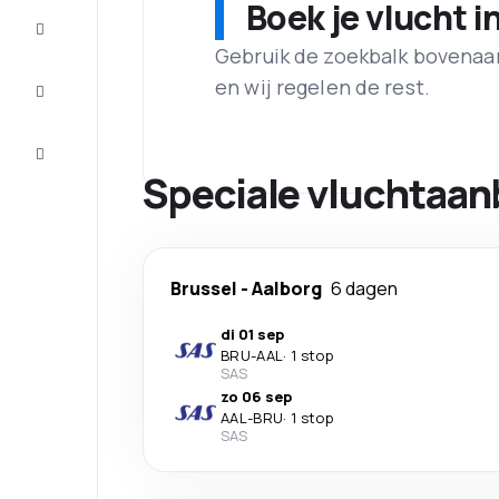
Boek je vlucht i
Maak de
reis
compleet
Gebruik de zoekbalk bovenaan 
en wij regelen de rest.
Inspiratie
en tips
Klantenservice
Speciale vluchtaan
Brussel
-
Aalborg
6 dagen
di 01 sep
BRU
-
AAL
·
1 stop
SAS
zo 06 sep
AAL
-
BRU
·
1 stop
SAS