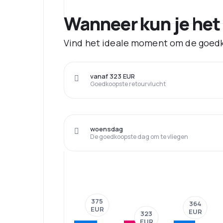
Wanneer kun je het
Vind het ideale moment om de goedk
vanaf 323 EUR
Goedkoopste retourvlucht
woensdag
De goedkoopste dag om te vliegen
375
364
EUR
EUR
323
EUR