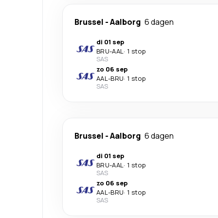
Brussel
-
Aalborg
6 dagen
di 01 sep
BRU
-
AAL
·
1 stop
SAS
zo 06 sep
AAL
-
BRU
·
1 stop
SAS
Brussel
-
Aalborg
6 dagen
di 01 sep
BRU
-
AAL
·
1 stop
SAS
zo 06 sep
AAL
-
BRU
·
1 stop
SAS