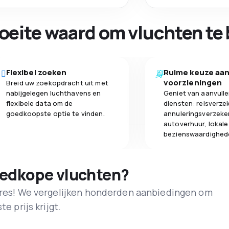
oeite waard om vluchten te 
Flexibel zoeken
Ruime keuze aa
voorzieningen
Breid uw zoekopdracht uit met
nabijgelegen luchthavens en
Geniet van aanvull
flexibele data om de
diensten: reisverze
goedkoopste optie te vinden.
annuleringsverzeke
autoverhuur, lokale
bezienswaardighed
oedkope vluchten?
adres! We vergelijken honderden aanbiedingen om
e prijs krijgt.