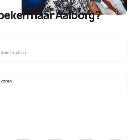
oeken naar Aalborg?
 om te reizen
evoren