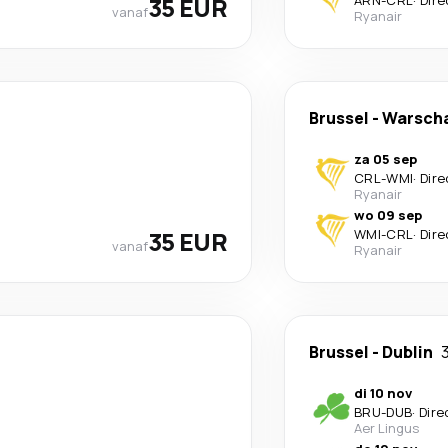
35 EUR
ARN
-
CRL
·
Dire
vanaf
Ryanair
Brussel
-
Warsch
za 05 sep
CRL
-
WMI
·
Dire
Ryanair
wo 09 sep
35 EUR
WMI
-
CRL
·
Dire
vanaf
Ryanair
Brussel
-
Dublin
di 10 nov
BRU
-
DUB
·
Dire
Aer Lingus