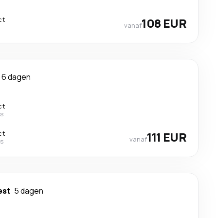
ct
108 EUR
vanaf
6 dagen
ct
es
ct
111 EUR
vanaf
es
est
5 dagen