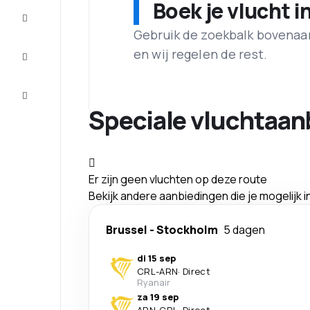
Boek je vlucht i
Maak de
reis
compleet
Gebruik de zoekbalk bovenaan 
en wij regelen de rest.
Inspiratie
en tips
Klantenservice
Speciale vluchtaan
Er zijn geen vluchten op deze route
Bekijk andere aanbiedingen die je mogelijk 
Brussel
-
Stockholm
5 dagen
di 15 sep
CRL
-
ARN
·
Direct
Ryanair
za 19 sep