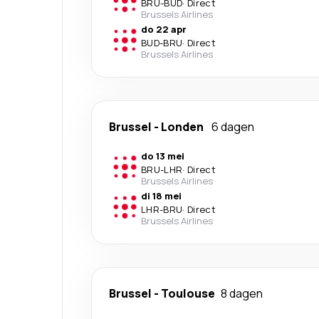
BRU
-
BUD
·
Direct
Brussels Airlines
do 22 apr
BUD
-
BRU
·
Direct
Brussels Airlines
Brussel
-
Londen
6 dagen
do 13 mei
BRU
-
LHR
·
Direct
Brussels Airlines
di 18 mei
LHR
-
BRU
·
Direct
Brussels Airlines
Brussel
-
Toulouse
8 dagen