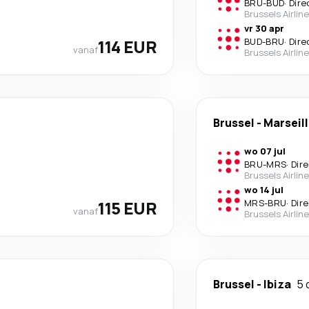
BRU
-
BUD
·
Dire
Brussels Airlin
vr 30 apr
114 EUR
BUD
-
BRU
·
Dire
vanaf
Brussels Airlin
Brussel
-
Marseil
wo 07 jul
BRU
-
MRS
·
Dir
Brussels Airlin
wo 14 jul
115 EUR
MRS
-
BRU
·
Dir
vanaf
Brussels Airlin
Brussel
-
Ibiza
5 