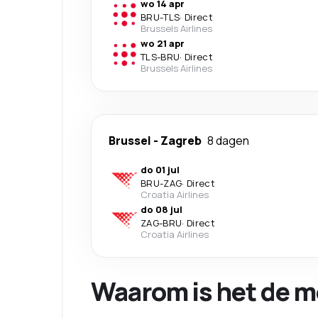
wo 14 apr
BRU
-
TLS
·
Direct
Brussels Airlines
wo 21 apr
TLS
-
BRU
·
Direct
Brussels Airlines
Brussel
-
Zagreb
8 dagen
do 01 jul
BRU
-
ZAG
·
Direct
Croatia Airlines
do 08 jul
ZAG
-
BRU
·
Direct
Croatia Airlines
Waarom is het de m