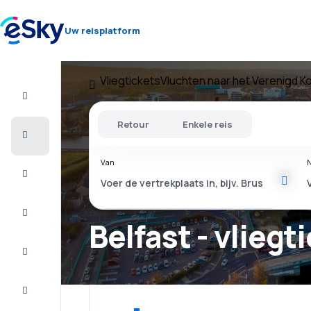
Uw reisplatform
Vliegtickets
Vluchten naar het Verenigd Ko
Vlucht+Hotel
Retour
Enkele reis
Vliegtickets
Van
N
Vakantie
Citytrip
Belfast - vliegt
Verblijf
Aanbiedingen