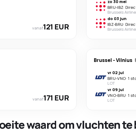
zo 30 mei
BRU
-
IBZ
·
Direc
Brussels Airlin
do 03 jun
121 EUR
IBZ
-
BRU
·
Direc
vanaf
Brussels Airlin
Brussel
-
Vilnius
vr 02 jul
BRU
-
VNO
·
1 st
LOT
vr 09 jul
171 EUR
VNO
-
BRU
·
1 st
vanaf
LOT
oeite waard om vluchten te 