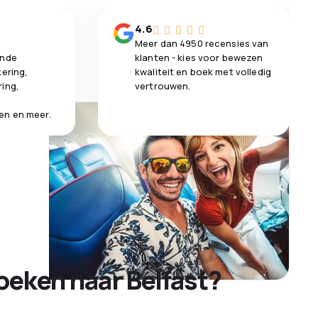
n
4.6
Meer dan 4950 recensies van
ende
klanten - kies voor bewezen
kering,
kwaliteit en boek met volledig
ring,
vertrouwen.
en en meer.
oeken naar Belfast?