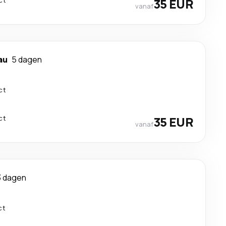
ct
35 EUR
vanaf
au
5 dagen
ct
ct
35 EUR
vanaf
3 dagen
ct