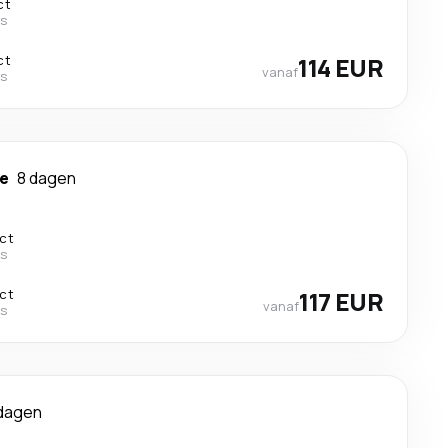
ct
es
ct
114 EUR
vanaf
es
le
8 dagen
ect
es
ect
117 EUR
vanaf
es
dagen