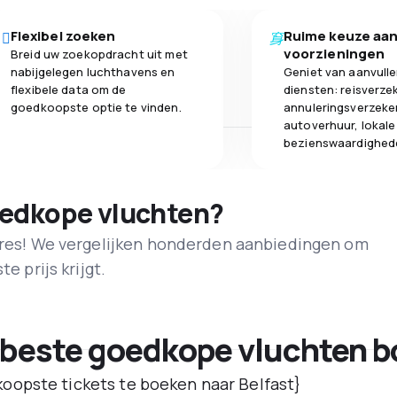
Flexibel zoeken
Ruime keuze aa
voorzieningen
Breid uw zoekopdracht uit met
nabijgelegen luchthavens en
Geniet van aanvull
flexibele data om de
diensten: reisverze
goedkoopste optie te vinden.
annuleringsverzeke
autoverhuur, lokale
bezienswaardighed
oedkope vluchten?
adres! We vergelijken honderden aanbiedingen om
e prijs krijgt.
 beste goedkope vluchten b
oopste tickets te boeken naar Belfast}