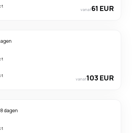
ct
61 EUR
vanaf
dagen
ct
ct
103 EUR
vanaf
8 dagen
ct