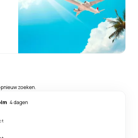
 opnieuw zoeken.
olm
4 dagen
ct