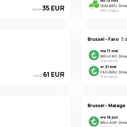
do 12 nov
35 EUR
DUB
-
BRU
·
Dire
vanaf
Aer Lingus
Brussel
-
Faro
5 
ma 17 mei
BRU
-
FAO
·
Dire
Transavia
vr 21 mei
61 EUR
FAO
-
BRU
·
Dire
vanaf
Transavia
Brussel
-
Malaga
wo 16 jun
BRU
-
AGP
·
Dire