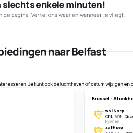
n slechts enkele minuten!
de pagina. Vertel ons waar en wanneer je vliegt,
biedingen naar Belfast
interesseren. Je kunt ook de luchthaven of datum wijzigen en
Brussel
-
Stockh
wo 16 sep
CRL
-
ARN
·
Dire
Ryanair
za 19 sep