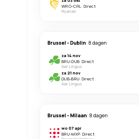
za 03 okt
WRO
-
CRL
·
Direct
Ryanair
Brussel
-
Dublin
8 dagen
za 14 nov
BRU
-
DUB
·
Direct
Aer Lingus
za 21 nov
DUB
-
BRU
·
Direct
Aer Lingus
Brussel
-
Milaan
8 dagen
wo 07 apr
BRU
-
MXP
·
Direct