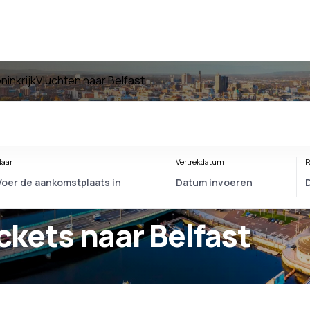
ninkrijk
Vluchten naar Belfast
aar
Vertrekdatum
R
ickets naar Belfast