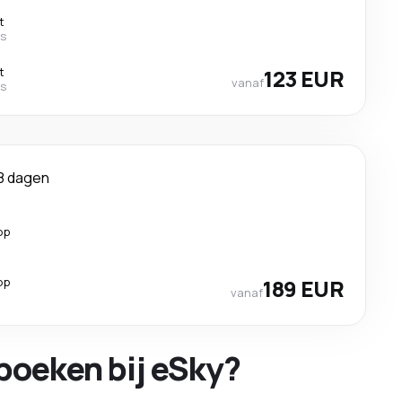
t
es
t
123 EUR
vanaf
es
8 dagen
op
op
189 EUR
vanaf
boeken bij eSky?