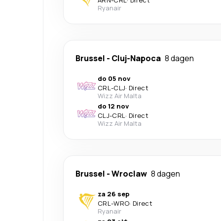
ARN
-
CRL
·
Direct
Ryanair
Brussel
-
Cluj-Napoca
8 dagen
do 05 nov
CRL
-
CLJ
·
Direct
Wizz Air Malta
do 12 nov
CLJ
-
CRL
·
Direct
Wizz Air Malta
Brussel
-
Wroclaw
8 dagen
za 26 sep
CRL
-
WRO
·
Direct
Ryanair