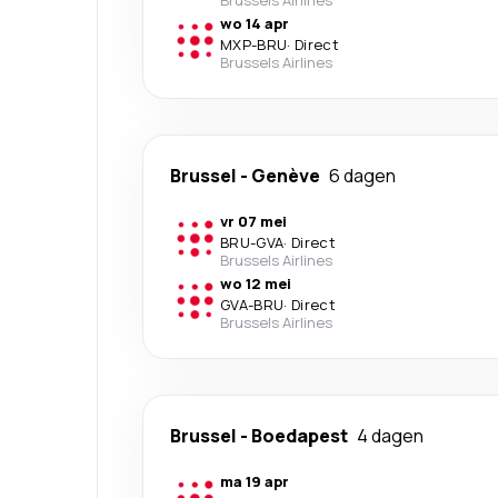
Brussels Airlines
wo 14 apr
MXP
-
BRU
·
Direct
Brussels Airlines
Brussel
-
Genève
6 dagen
vr 07 mei
BRU
-
GVA
·
Direct
Brussels Airlines
wo 12 mei
GVA
-
BRU
·
Direct
Brussels Airlines
Brussel
-
Boedapest
4 dagen
ma 19 apr