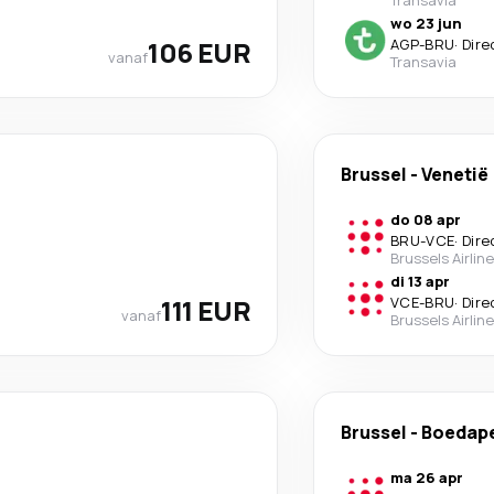
Transavia
wo 23 jun
106 EUR
AGP
-
BRU
·
Dire
vanaf
Transavia
Brussel
-
Venetië
do 08 apr
BRU
-
VCE
·
Dire
Brussels Airlin
di 13 apr
111 EUR
VCE
-
BRU
·
Dire
vanaf
Brussels Airlin
Brussel
-
Boedap
ma 26 apr