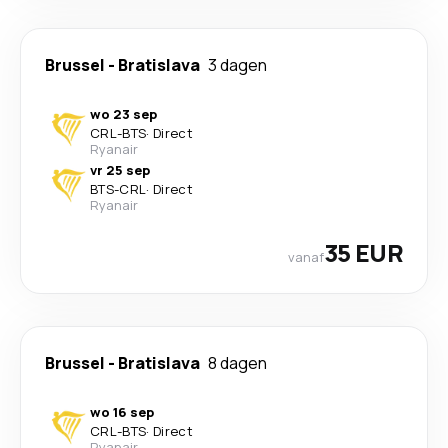
Brussel
-
Bratislava
3 dagen
wo 23 sep
CRL
-
BTS
·
Direct
Ryanair
vr 25 sep
BTS
-
CRL
·
Direct
Ryanair
35 EUR
vanaf
Brussel
-
Bratislava
8 dagen
wo 16 sep
CRL
-
BTS
·
Direct
Ryanair