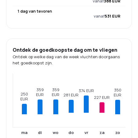
vanaf
388 EUR
1 dag van tevoren
vanaf
531 EUR
Ontdek de goedkoopste dag om te vliegen
Ontdek op welke dag van de week vluchten doorgaans
het goedkoopst zijn.
359
359
350
374 EUR
250
EUR
EUR
EUR
281 EUR
227 EUR
EUR
ma
di
wo
zo
do
vr
za