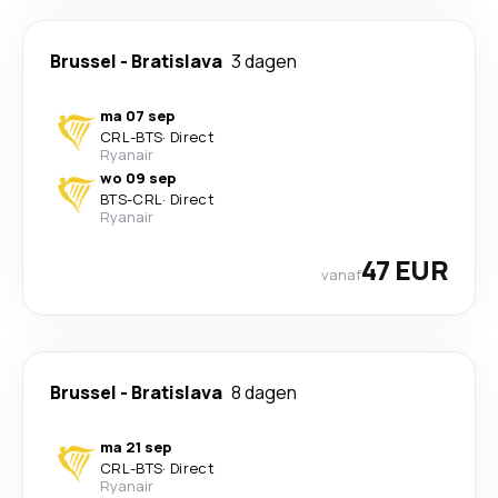
Brussel
-
Bratislava
3 dagen
ma 07 sep
CRL
-
BTS
·
Direct
Ryanair
wo 09 sep
BTS
-
CRL
·
Direct
Ryanair
47 EUR
vanaf
Brussel
-
Bratislava
8 dagen
ma 21 sep
CRL
-
BTS
·
Direct
Ryanair