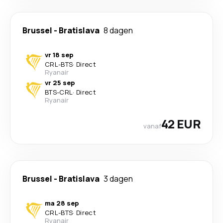
Brussel
-
Bratislava
8 dagen
vr 18 sep
CRL
-
BTS
·
Direct
Ryanair
vr 25 sep
BTS
-
CRL
·
Direct
Ryanair
42 EUR
vanaf
Brussel
-
Bratislava
3 dagen
ma 28 sep
CRL
-
BTS
·
Direct
Ryanair