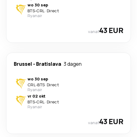
wo 30 sep
BTS
-
CRL
·
Direct
Ryanair
43 EUR
vanaf
Brussel
-
Bratislava
3 dagen
wo 30 sep
CRL
-
BTS
·
Direct
Ryanair
vr 02 okt
BTS
-
CRL
·
Direct
Ryanair
43 EUR
vanaf