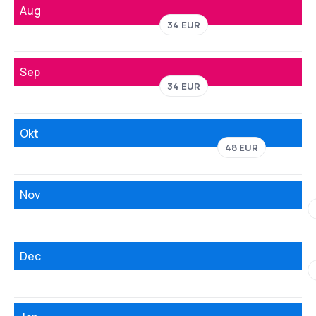
Aug
34 EUR
Sep
34 EUR
Okt
48 EUR
Nov
Dec