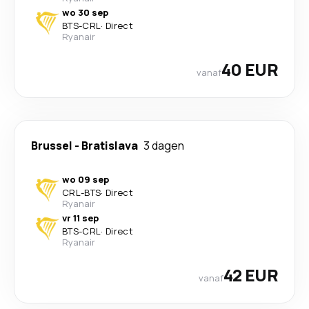
wo 30 sep
BTS
-
CRL
·
Direct
Ryanair
40 EUR
vanaf
Brussel
-
Bratislava
3 dagen
wo 09 sep
CRL
-
BTS
·
Direct
Ryanair
vr 11 sep
BTS
-
CRL
·
Direct
Ryanair
42 EUR
vanaf