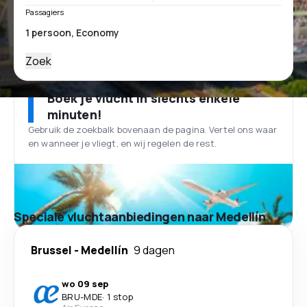
Passagiers
Zoek
Boek je vlucht in slechts enkele
minuten!
Gebruik de zoekbalk bovenaan de pagina. Vertel ons waar
en wanneer je vliegt, en wij regelen de rest.
Speciale vluchtaanbiedingen naar Medellín
Brussel
-
Medellín
9 dagen
wo 09 sep
BRU
-
MDE
·
1 stop