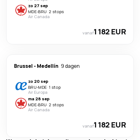
zo 27 sep
MDE
-
BRU
·
2 stops
Air Canada
1 182 EUR
vanaf
Brussel
-
Medellín
9 dagen
zo 20 sep
BRU
-
MDE
·
1 stop
Air Europa
ma 28 sep
MDE
-
BRU
·
2 stops
Air Canada
1 182 EUR
vanaf