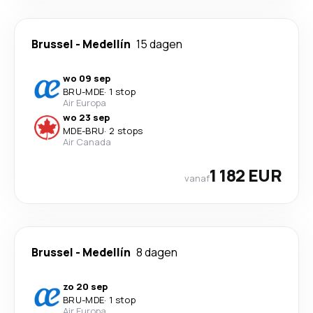
Brussel
-
Medellín
15 dagen
wo 09 sep
BRU
-
MDE
·
1 stop
Air Europa
wo 23 sep
MDE
-
BRU
·
2 stops
Air Canada
1 182 EUR
vanaf
Brussel
-
Medellín
8 dagen
zo 20 sep
BRU
-
MDE
·
1 stop
Air Europa