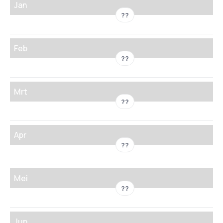
Jan
??
Feb
??
Mrt
??
Apr
??
Mei
??
Jun