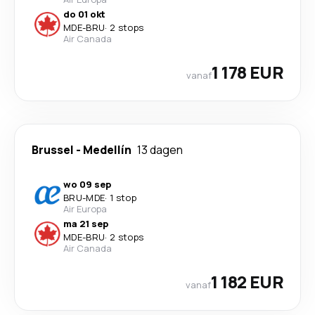
do 01 okt
MDE
-
BRU
·
2 stops
Air Canada
1 178 EUR
vanaf
Brussel
-
Medellín
13 dagen
wo 09 sep
BRU
-
MDE
·
1 stop
Air Europa
ma 21 sep
MDE
-
BRU
·
2 stops
Air Canada
1 182 EUR
vanaf