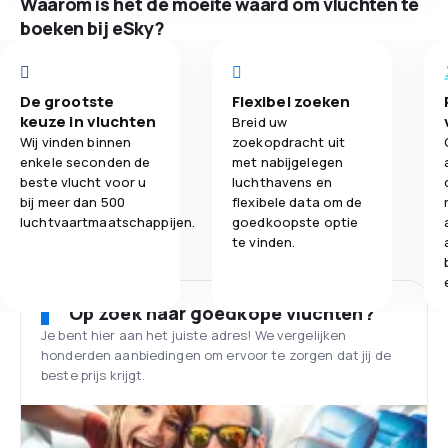
Waarom is het de moeite waard om vluchten te
boeken bij eSky?
De grootste
Flexibel zoeken
keuze in vluchten
Breid uw
Wij vinden binnen
zoekopdracht uit
enkele seconden de
met nabijgelegen
beste vlucht voor u
luchthavens en
bij meer dan 500
flexibele data om de
luchtvaartmaatschappijen.
goedkoopste optie
te vinden.
Op zoek naar goedkope vluchten?
Je bent hier aan het juiste adres! We vergelijken
honderden aanbiedingen om ervoor te zorgen dat jij de
beste prijs krijgt.