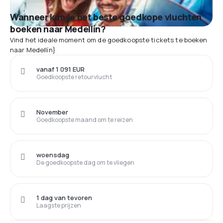
Wanneer kun je het beste goedkope vluchten
boeken naar Medellín?
Vind het ideale moment om de goedkoopste tickets te boeken
naar Medellín}
vanaf 1 091 EUR
Goedkoopste retourvlucht
November
Goedkoopste maand om te reizen
woensdag
De goedkoopste dag om te vliegen
1 dag van tevoren
Laagste prijzen