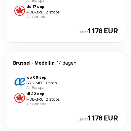
Air Europa
do 17 sep
MDE
-
BRU
·
2 stops
Air Canada
1 178 EUR
vanaf
Brussel
-
Medellín
14 dagen
wo 09 sep
BRU
-
MDE
·
1 stop
Air Europa
di 22 sep
MDE
-
BRU
·
2 stops
Air Canada
1 178 EUR
vanaf