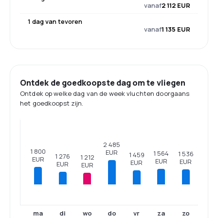
vanaf
2 112 EUR
1 dag van tevoren
vanaf
1 135 EUR
Ontdek de goedkoopste dag om te vliegen
Ontdek op welke dag van de week vluchten doorgaans
het goedkoopst zijn.
2 485
1 800
EUR
1 564
1 536
1 459
1 276
1 212
EUR
EUR
EUR
EUR
EUR
EUR
ma
di
wo
do
vr
za
zo