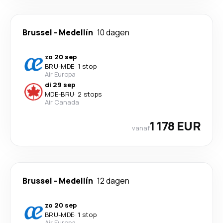
Brussel
-
Medellín
10 dagen
zo 20 sep
BRU
-
MDE
·
1 stop
Air Europa
di 29 sep
MDE
-
BRU
·
2 stops
Air Canada
1 178 EUR
vanaf
Brussel
-
Medellín
12 dagen
zo 20 sep
BRU
-
MDE
·
1 stop
Air Europa