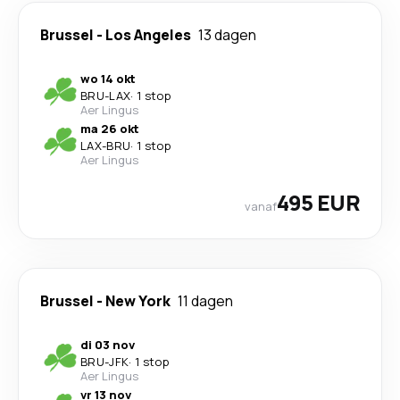
Brussel
-
Los Angeles
13 dagen
wo 14 okt
BRU
-
LAX
·
1 stop
Aer Lingus
ma 26 okt
LAX
-
BRU
·
1 stop
Aer Lingus
495 EUR
vanaf
Brussel
-
New York
11 dagen
di 03 nov
BRU
-
JFK
·
1 stop
Aer Lingus
vr 13 nov