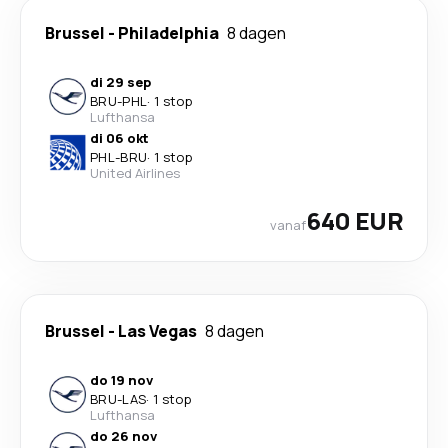
Brussel
-
Philadelphia
8 dagen
di 29 sep
BRU
-
PHL
·
1 stop
Lufthansa
di 06 okt
PHL
-
BRU
·
1 stop
United Airlines
640 EUR
vanaf
Brussel
-
Las Vegas
8 dagen
do 19 nov
BRU
-
LAS
·
1 stop
Lufthansa
do 26 nov