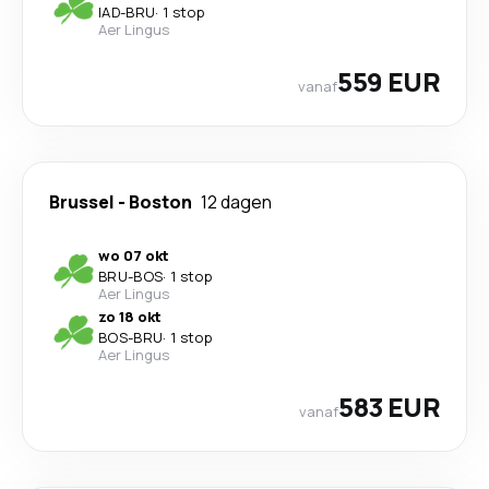
IAD
-
BRU
·
1 stop
Aer Lingus
559 EUR
vanaf
Brussel
-
Boston
12 dagen
wo 07 okt
BRU
-
BOS
·
1 stop
Aer Lingus
zo 18 okt
BOS
-
BRU
·
1 stop
Aer Lingus
583 EUR
vanaf