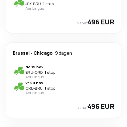
JFK
-
BRU
·
1 stop
Aer Lingus
496 EUR
vanaf
Brussel
-
Chicago
9 dagen
do 12 nov
BRU
-
ORD
·
1 stop
Aer Lingus
vr 20 nov
ORD
-
BRU
·
1 stop
Aer Lingus
496 EUR
vanaf