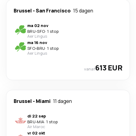
Brussel
-
San Francisco
15 dagen
ma 02 nov
BRU
-
SFO
·
1 stop
Aer Lingus
ma 16 nov
SFO
-
BRU
·
1 stop
Aer Lingus
613 EUR
vanaf
Brussel
-
Miami
11 dagen
di 22 sep
BRU
-
MIA
·
1 stop
Air Maroc
vr 02 okt