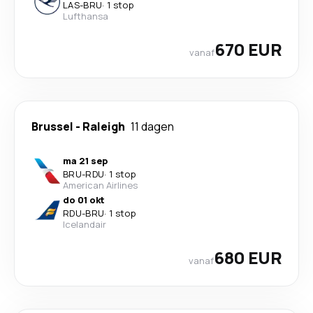
LAS
-
BRU
·
1 stop
Lufthansa
670 EUR
vanaf
Brussel
-
Raleigh
11 dagen
ma 21 sep
BRU
-
RDU
·
1 stop
American Airlines
do 01 okt
RDU
-
BRU
·
1 stop
Icelandair
680 EUR
vanaf