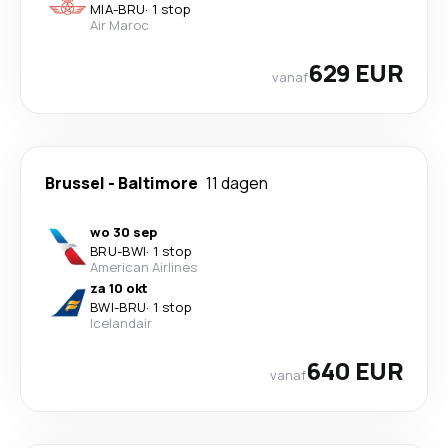
MIA
-
BRU
·
1 stop
Air Maroc
629 EUR
vanaf
Brussel
-
Baltimore
11 dagen
wo 30 sep
BRU
-
BWI
·
1 stop
American Airlines
za 10 okt
BWI
-
BRU
·
1 stop
Icelandair
640 EUR
vanaf