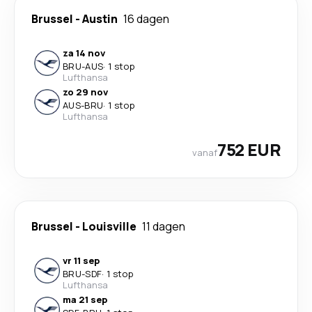
Brussel
-
Austin
16 dagen
za 14 nov
BRU
-
AUS
·
1 stop
Lufthansa
zo 29 nov
AUS
-
BRU
·
1 stop
Lufthansa
752 EUR
vanaf
Brussel
-
Louisville
11 dagen
vr 11 sep
BRU
-
SDF
·
1 stop
Lufthansa
ma 21 sep