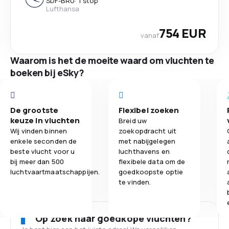
SDF
-
BRU
·
1 stop
Lufthansa
754 EUR
vanaf
Waarom is het de moeite waard om vluchten te
boeken bij eSky?
De grootste
Flexibel zoeken
keuze in vluchten
Breid uw
Wij vinden binnen
zoekopdracht uit
enkele seconden de
met nabijgelegen
beste vlucht voor u
luchthavens en
bij meer dan 500
flexibele data om de
luchtvaartmaatschappijen.
goedkoopste optie
te vinden.
Op zoek naar goedkope vluchten?