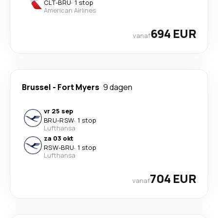
CLT
-
BRU
·
1 stop
American Airlines
694 EUR
vanaf
Brussel
-
Fort Myers
9 dagen
vr 25 sep
BRU
-
RSW
·
1 stop
Lufthansa
za 03 okt
RSW
-
BRU
·
1 stop
Lufthansa
704 EUR
vanaf