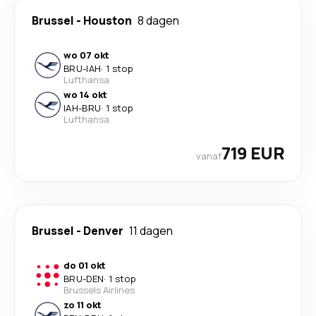
Brussel
-
Houston
8 dagen
wo 07 okt
BRU
-
IAH
·
1 stop
Lufthansa
wo 14 okt
IAH
-
BRU
·
1 stop
Lufthansa
719 EUR
vanaf
Brussel
-
Denver
11 dagen
do 01 okt
BRU
-
DEN
·
1 stop
Brussels Airlines
zo 11 okt