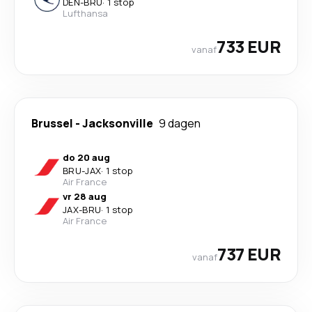
DEN
-
BRU
·
1 stop
Lufthansa
733 EUR
vanaf
Brussel
-
Jacksonville
9 dagen
do 20 aug
BRU
-
JAX
·
1 stop
Air France
vr 28 aug
JAX
-
BRU
·
1 stop
Air France
737 EUR
vanaf