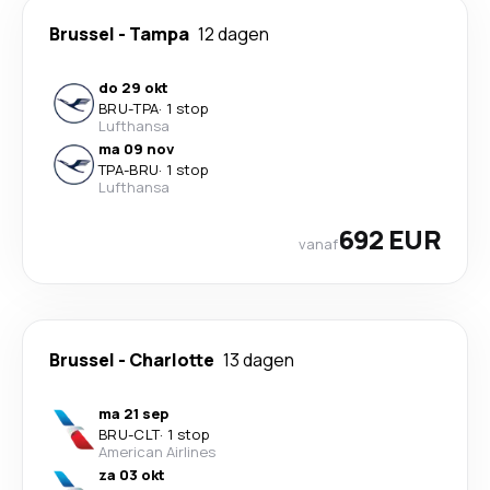
Brussel
-
Tampa
12 dagen
do 29 okt
BRU
-
TPA
·
1 stop
Lufthansa
ma 09 nov
TPA
-
BRU
·
1 stop
Lufthansa
692 EUR
vanaf
Brussel
-
Charlotte
13 dagen
ma 21 sep
BRU
-
CLT
·
1 stop
American Airlines
za 03 okt