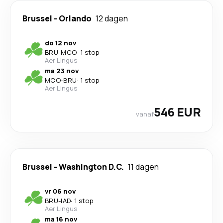
Brussel
-
Orlando
12 dagen
do 12 nov
BRU
-
MCO
·
1 stop
Aer Lingus
ma 23 nov
MCO
-
BRU
·
1 stop
Aer Lingus
546 EUR
vanaf
Brussel
-
Washington D.C.
11 dagen
vr 06 nov
BRU
-
IAD
·
1 stop
Aer Lingus
ma 16 nov