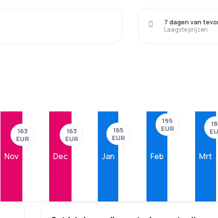
7 dagen van tevo
Laagste prijzen
195
18
EUR
165
163
163
E
EUR
EUR
EUR
Nov
Dec
Jan
Feb
Mrt