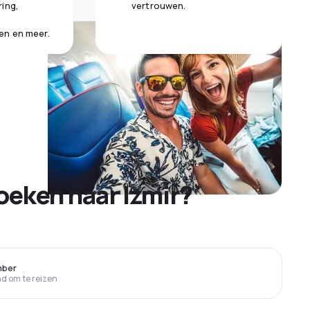
ring,
vertrouwen.
en en meer.
oeken naar Izmir?
mber
 om te reizen