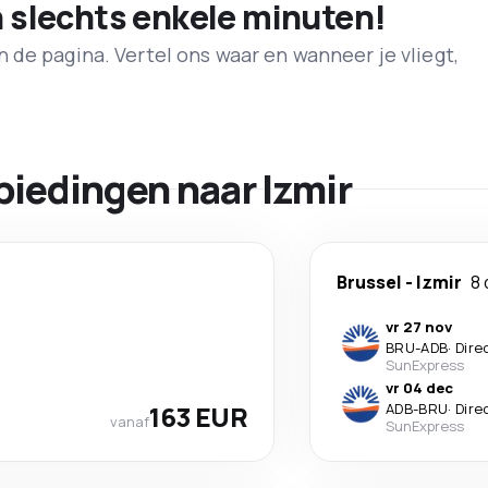
n slechts enkele minuten!
de pagina. Vertel ons waar en wanneer je vliegt,
biedingen naar Izmir
Brussel
-
Izmir
8
vr 27 nov
BRU
-
ADB
·
Dire
SunExpress
vr 04 dec
163 EUR
ADB
-
BRU
·
Dire
vanaf
SunExpress