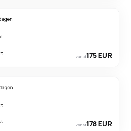
 dagen
ct
ct
175 EUR
vanaf
 dagen
ct
ct
178 EUR
vanaf