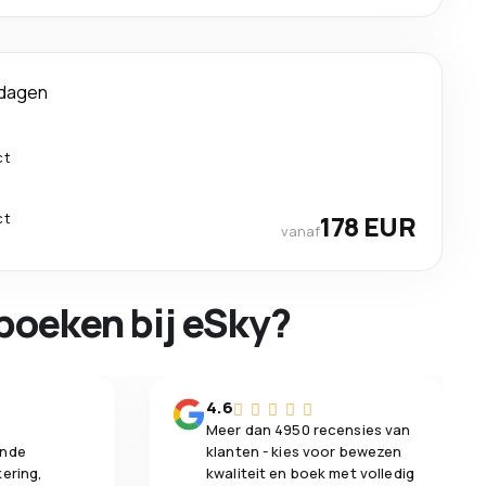
 dagen
ct
ct
178 EUR
vanaf
boeken bij eSky?
n
4.6
Meer dan 4950 recensies van
ende
klanten - kies voor bewezen
kering,
kwaliteit en boek met volledig