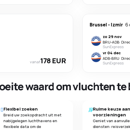
Brussel
-
Izmir
6
zo 29 nov
BRU
-
ADB
·
Dire
SunExpress
vr 04 dec
178 EUR
ADB
-
BRU
·
Dire
vanaf
SunExpress
oeite waard om vluchten te 
Flexibel zoeken
Ruime keuze aa
voorzieningen
Breid uw zoekopdracht uit met
nabijgelegen luchthavens en
Geniet van aanvull
flexibele data om de
diensten: reisverze