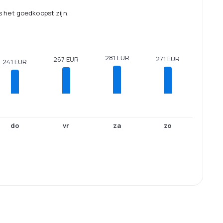
 het goedkoopst zijn.
281 EUR
271 EUR
267 EUR
241 EUR
do
vr
za
zo