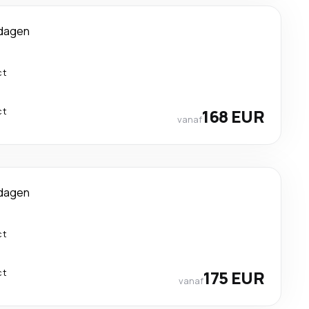
 dagen
ct
ct
168 EUR
vanaf
 dagen
ct
ct
175 EUR
vanaf