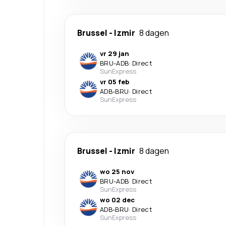
Brussel
-
Izmir
8 dagen
vr 29 jan
BRU
-
ADB
·
Direct
SunExpress
vr 05 feb
ADB
-
BRU
·
Direct
SunExpress
Brussel
-
Izmir
8 dagen
wo 25 nov
BRU
-
ADB
·
Direct
SunExpress
wo 02 dec
ADB
-
BRU
·
Direct
SunExpress