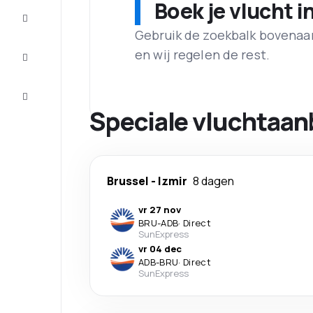
Boek je vlucht i
Maak de
reis
compleet
Gebruik de zoekbalk bovenaan 
en wij regelen de rest.
Inspiratie
en tips
Klantenservice
Speciale vluchtaan
Brussel
-
Izmir
8 dagen
vr 27 nov
BRU
-
ADB
·
Direct
SunExpress
vr 04 dec
ADB
-
BRU
·
Direct
SunExpress