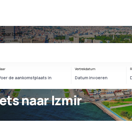
 naar Izmir
aar
Vertrekdatum
R
kets naar Izmir