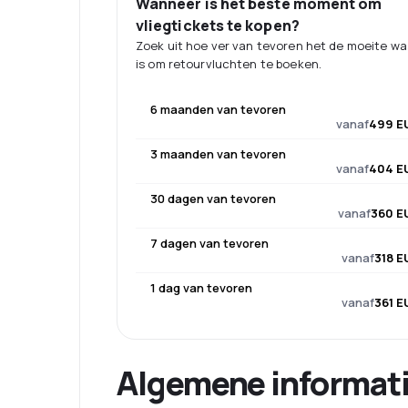
Wanneer is het beste moment om
vliegtickets te kopen?
Zoek uit hoe ver van tevoren het de moeite w
is om retourvluchten te boeken.
6 maanden van tevoren
vanaf
499 E
3 maanden van tevoren
vanaf
404 E
30 dagen van tevoren
vanaf
360 E
7 dagen van tevoren
vanaf
318 E
1 dag van tevoren
vanaf
361 E
Algemene informat