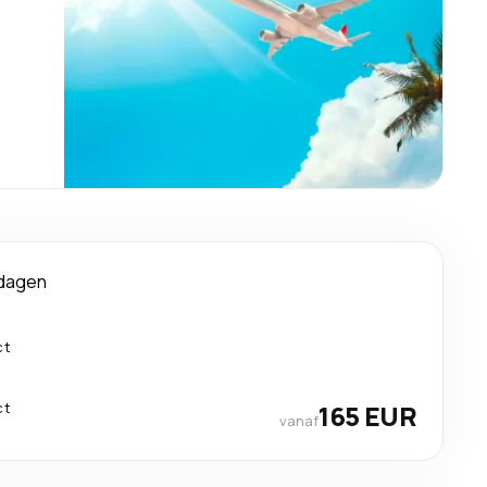
 dagen
ct
ct
165 EUR
vanaf