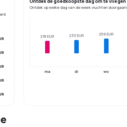
Ontdek de goedkoopste dag om te vliegen
Ontdek op welke dag van de week vluchten doorgaans
aard
259 EUR
233 EUR
218 EUR
UR
UR
UR
ma
di
wo
UR
UR
ie