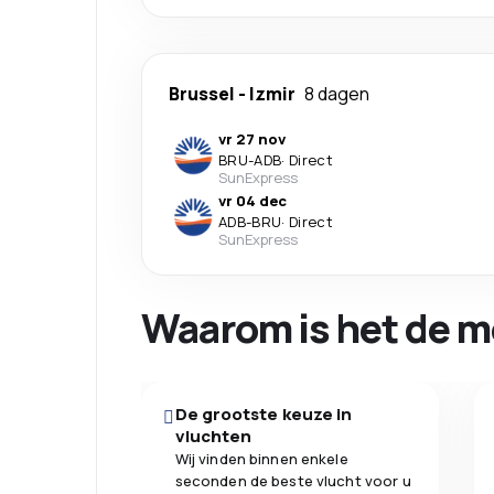
Brussel
-
Izmir
8 dagen
vr 27 nov
BRU
-
ADB
·
Direct
SunExpress
vr 04 dec
ADB
-
BRU
·
Direct
SunExpress
Waarom is het de m
De grootste keuze in
vluchten
Wij vinden binnen enkele
seconden de beste vlucht voor u