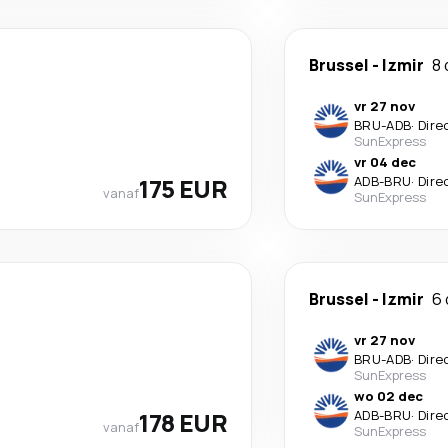
Brussel
-
Izmir
8
vr 27 nov
BRU
-
ADB
·
Dire
SunExpress
vr 04 dec
175 EUR
ADB
-
BRU
·
Dire
vanaf
SunExpress
Brussel
-
Izmir
6
vr 27 nov
BRU
-
ADB
·
Dire
SunExpress
wo 02 dec
178 EUR
ADB
-
BRU
·
Dire
vanaf
SunExpress