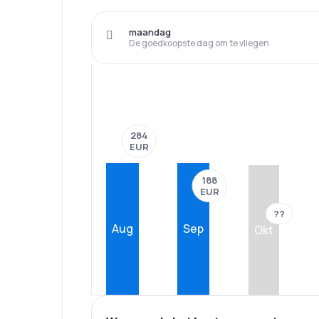
maandag
De goedkoopste dag om te vliegen
284
EUR
188
EUR
??
Aug
Sep
Okt