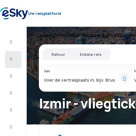
Uw reisplatform
Vliegtickets
Vluchten naar Turkije
Vluchten
Vlucht+Hotel
Retour
Enkele reis
Vliegtickets
Van
N
Vakantie
Citytrip
Izmir - vliegtic
Verblijf
Aanbiedingen