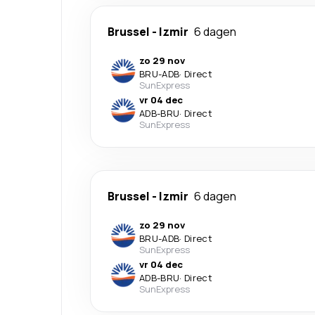
Brussel
-
Izmir
6 dagen
zo 29 nov
BRU
-
ADB
·
Direct
SunExpress
vr 04 dec
ADB
-
BRU
·
Direct
SunExpress
Brussel
-
Izmir
6 dagen
zo 29 nov
BRU
-
ADB
·
Direct
SunExpress
vr 04 dec
ADB
-
BRU
·
Direct
SunExpress