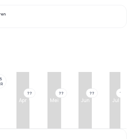
ren
5
UR
??
??
??
??
Apr
Mei
Jun
Jul