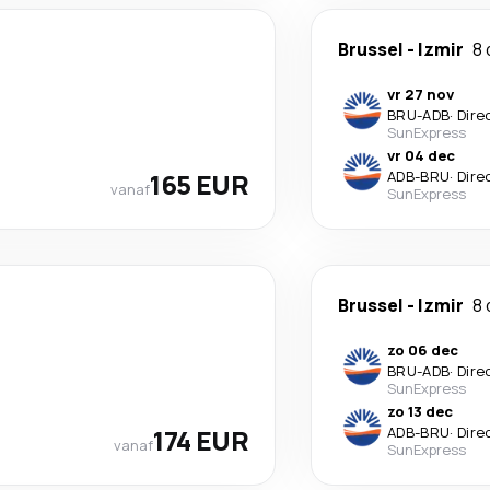
Brussel
-
Izmir
8
vr 27 nov
BRU
-
ADB
·
Dire
SunExpress
vr 04 dec
165 EUR
ADB
-
BRU
·
Dire
vanaf
SunExpress
Brussel
-
Izmir
8
zo 06 dec
BRU
-
ADB
·
Dire
SunExpress
zo 13 dec
174 EUR
ADB
-
BRU
·
Dire
vanaf
SunExpress