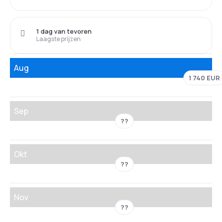
1 dag van tevoren
Laagste prijzen
Aug
1 740 EUR
Sep
??
Okt
??
Nov
??