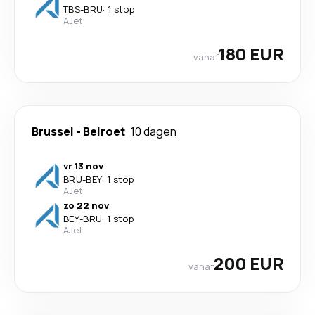
TBS
-
BRU
·
1 stop
AJet
180 EUR
vanaf
Brussel
-
Beiroet
10 dagen
vr 13 nov
BRU
-
BEY
·
1 stop
AJet
zo 22 nov
BEY
-
BRU
·
1 stop
AJet
200 EUR
vanaf