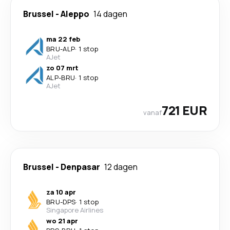
Brussel
-
Aleppo
14 dagen
ma 22 feb
BRU
-
ALP
·
1 stop
AJet
zo 07 mrt
ALP
-
BRU
·
1 stop
AJet
721 EUR
vanaf
Brussel
-
Denpasar
12 dagen
za 10 apr
BRU
-
DPS
·
1 stop
Singapore Airlines
wo 21 apr