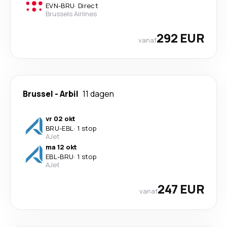
EVN
-
BRU
·
Direct
Brussels Airlines
292 EUR
vanaf
Brussel
-
Arbil
11 dagen
vr 02 okt
BRU
-
EBL
·
1 stop
AJet
ma 12 okt
EBL
-
BRU
·
1 stop
AJet
247 EUR
vanaf