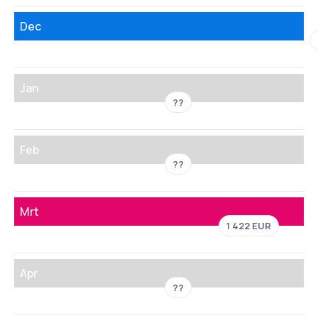
Dec
Jan
??
Feb
??
Mrt
1 422 EUR
Apr
??