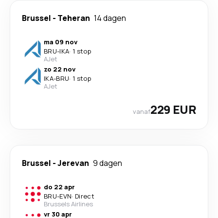
Brussel
-
Teheran
14 dagen
ma 09 nov
BRU
-
IKA
·
1 stop
AJet
zo 22 nov
IKA
-
BRU
·
1 stop
AJet
229 EUR
vanaf
Brussel
-
Jerevan
9 dagen
do 22 apr
BRU
-
EVN
·
Direct
Brussels Airlines
vr 30 apr