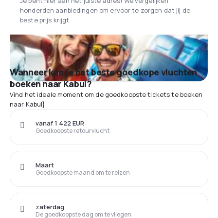
Je bent hier aan het juiste adres! We vergelijken
honderden aanbiedingen om ervoor te zorgen dat jij de
beste prijs krijgt.
Wanneer kun je het beste goedkope vluchten
boeken naar Kabul?
Vind het ideale moment om de goedkoopste tickets te boeken
naar Kabul}
vanaf 1 422 EUR
Goedkoopste retourvlucht
Maart
Goedkoopste maand om te reizen
zaterdag
De goedkoopste dag om te vliegen