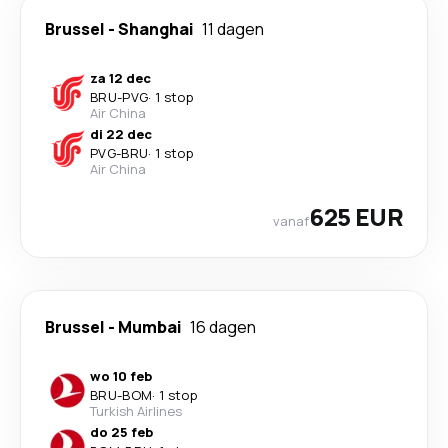
Brussel
-
Shanghai
11 dagen
za 12 dec
BRU
-
PVG
·
1 stop
Air China
di 22 dec
PVG
-
BRU
·
1 stop
Air China
625 EUR
vanaf
Brussel
-
Mumbai
16 dagen
wo 10 feb
BRU
-
BOM
·
1 stop
Turkish Airlines
do 25 feb