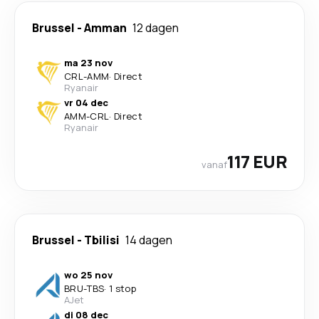
Brussel
-
Amman
12 dagen
ma 23 nov
CRL
-
AMM
·
Direct
Ryanair
vr 04 dec
AMM
-
CRL
·
Direct
Ryanair
117 EUR
vanaf
Brussel
-
Tbilisi
14 dagen
wo 25 nov
BRU
-
TBS
·
1 stop
AJet
di 08 dec