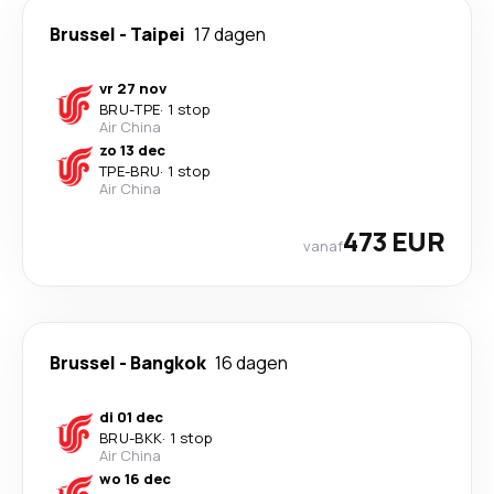
Brussel
-
Taipei
17 dagen
vr 27 nov
BRU
-
TPE
·
1 stop
Air China
zo 13 dec
TPE
-
BRU
·
1 stop
Air China
473 EUR
vanaf
Brussel
-
Bangkok
16 dagen
di 01 dec
BRU
-
BKK
·
1 stop
Air China
wo 16 dec