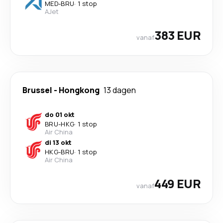
MED
-
BRU
·
1 stop
AJet
383 EUR
vanaf
Brussel
-
Hongkong
13 dagen
do 01 okt
BRU
-
HKG
·
1 stop
Air China
di 13 okt
HKG
-
BRU
·
1 stop
Air China
449 EUR
vanaf