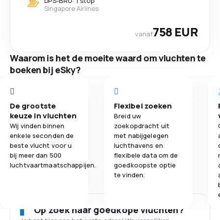
DPS
-
BRU
·
1 stop
Singapore Airlines
758 EUR
vanaf
Waarom is het de moeite waard om vluchten te
boeken bij eSky?
De grootste
Flexibel zoeken
keuze in vluchten
Breid uw
Wij vinden binnen
zoekopdracht uit
enkele seconden de
met nabijgelegen
beste vlucht voor u
luchthavens en
bij meer dan 500
flexibele data om de
luchtvaartmaatschappijen.
goedkoopste optie
te vinden.
Op zoek naar goedkope vluchten?