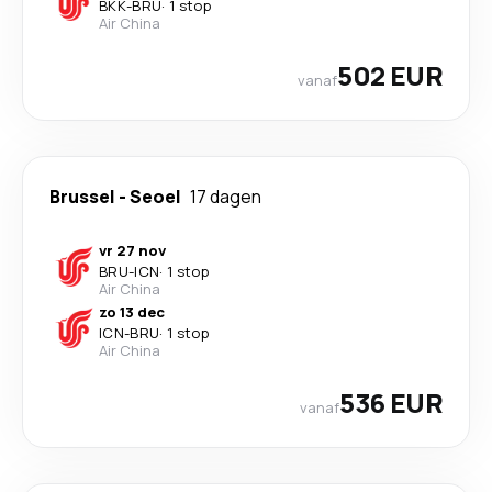
BKK
-
BRU
·
1 stop
Air China
502 EUR
vanaf
Brussel
-
Seoel
17 dagen
vr 27 nov
BRU
-
ICN
·
1 stop
Air China
zo 13 dec
ICN
-
BRU
·
1 stop
Air China
536 EUR
vanaf