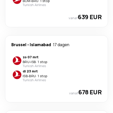
BOM
-
BRU
·
1 stop
Turkish Airlines
639 EUR
vanaf
Brussel
-
Islamabad
17 dagen
zo 07 mrt
BRU
-
ISB
·
1 stop
Turkish Airlines
di 23 mrt
ISB
-
BRU
·
1 stop
Turkish Airlines
678 EUR
vanaf