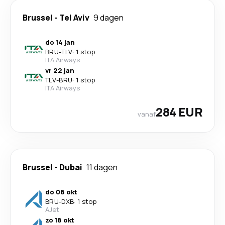
Brussel
-
Tel Aviv
9 dagen
do 14 jan
BRU
-
TLV
·
1 stop
ITA Airways
vr 22 jan
TLV
-
BRU
·
1 stop
ITA Airways
284 EUR
vanaf
Brussel
-
Dubai
11 dagen
do 08 okt
BRU
-
DXB
·
1 stop
AJet
zo 18 okt