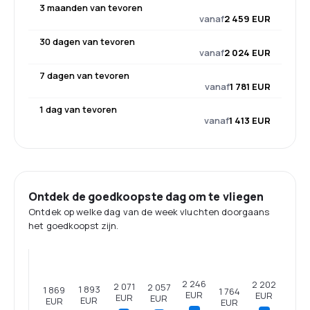
3 maanden van tevoren
vanaf
2 459 EUR
30 dagen van tevoren
vanaf
2 024 EUR
7 dagen van tevoren
vanaf
1 781 EUR
1 dag van tevoren
vanaf
1 413 EUR
Ontdek de goedkoopste dag om te vliegen
Ontdek op welke dag van de week vluchten doorgaans
het goedkoopst zijn.
2 246
2 202
2 071
2 057
1 893
1 869
1 764
EUR
EUR
EUR
EUR
EUR
EUR
EUR