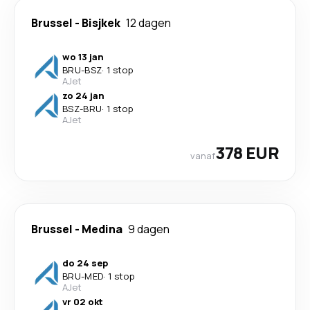
Brussel
-
Bisjkek
12 dagen
wo 13 jan
BRU
-
BSZ
·
1 stop
AJet
zo 24 jan
BSZ
-
BRU
·
1 stop
AJet
378 EUR
vanaf
Brussel
-
Medina
9 dagen
do 24 sep
BRU
-
MED
·
1 stop
AJet
vr 02 okt