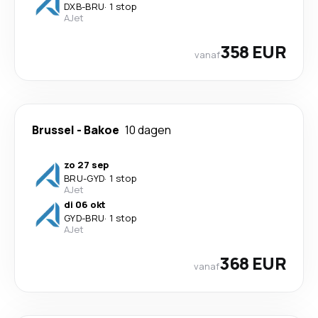
DXB
-
BRU
·
1 stop
AJet
358 EUR
vanaf
Brussel
-
Bakoe
10 dagen
zo 27 sep
BRU
-
GYD
·
1 stop
AJet
di 06 okt
GYD
-
BRU
·
1 stop
AJet
368 EUR
vanaf