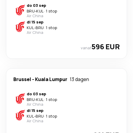
do 03 sep
BRU
-
KUL
·
1 stop
Air China
di 15 sep
KUL
-
BRU
·
1 stop
Air China
596 EUR
vanaf
Brussel
-
Kuala Lumpur
13 dagen
do 03 sep
BRU
-
KUL
·
1 stop
Air China
di 15 sep
KUL
-
BRU
·
1 stop
Air China