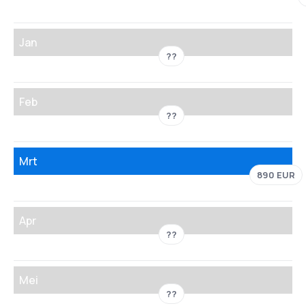
Jan
??
Feb
??
Mrt
890 EUR
Apr
??
Mei
??