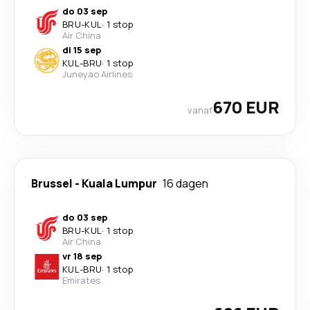
do 03 sep
BRU
-
KUL
·
1 stop
Air China
di 15 sep
KUL
-
BRU
·
1 stop
Juneyao Airlines
670 EUR
vanaf
Brussel
-
Kuala Lumpur
16 dagen
do 03 sep
BRU
-
KUL
·
1 stop
Air China
vr 18 sep
KUL
-
BRU
·
1 stop
Emirates