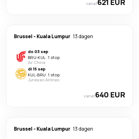
621 EUR
vanaf
Brussel
-
Kuala Lumpur
13 dagen
do 03 sep
BRU
-
KUL
·
1 stop
Air China
di 15 sep
KUL
-
BRU
·
1 stop
Juneyao Airlines
640 EUR
vanaf
Brussel
-
Kuala Lumpur
13 dagen