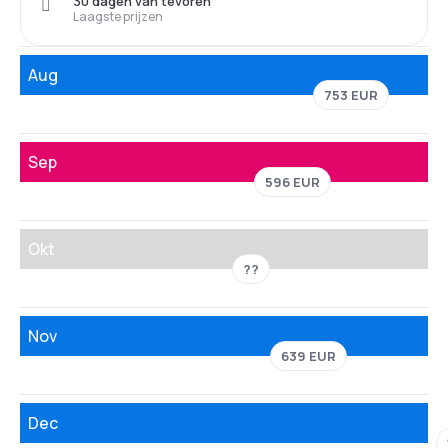
30 dagen van tevoren
Laagste prijzen
Aug
753 EUR
Sep
596 EUR
Okt
??
Nov
639 EUR
Dec