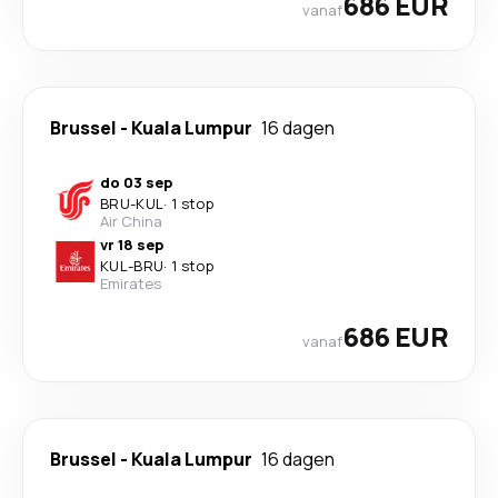
686 EUR
vanaf
Brussel
-
Kuala Lumpur
16 dagen
do 03 sep
BRU
-
KUL
·
1 stop
Air China
vr 18 sep
KUL
-
BRU
·
1 stop
Emirates
686 EUR
vanaf
Brussel
-
Kuala Lumpur
16 dagen