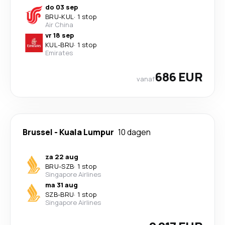
do 03 sep
BRU
-
KUL
·
1 stop
Air China
vr 18 sep
KUL
-
BRU
·
1 stop
Emirates
686 EUR
vanaf
Brussel
-
Kuala Lumpur
10 dagen
za 22 aug
BRU
-
SZB
·
1 stop
Singapore Airlines
ma 31 aug
SZB
-
BRU
·
1 stop
Singapore Airlines