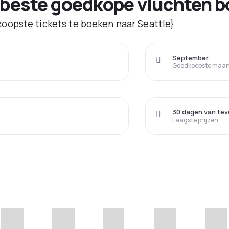
 beste goedkope vluchten b
oopste tickets te boeken naar Seattle}
September
Goedkoopste maand
30 dagen van tev
Laagste prijzen