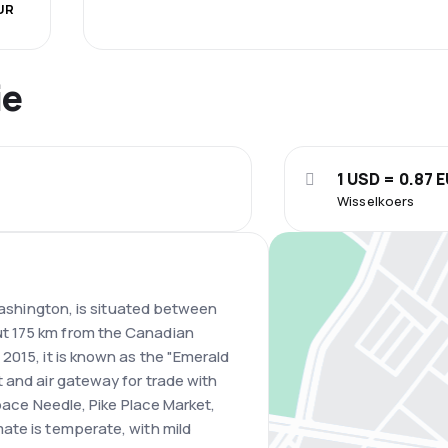
EUR
ie
1 USD = 0.87 
Wisselkoers
 Washington, is situated between
t 175 km from the Canadian
2015, it is known as the "Emerald
 and air gateway for trade with
Space Needle, Pike Place Market,
ate is temperate, with mild