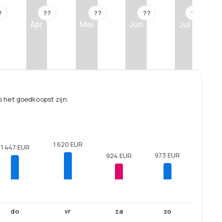
?
??
??
??
??
Apr
Mei
Jun
Jul
 het goedkoopst zijn.
1 620 EUR
1 447 EUR
973 EUR
924 EUR
do
vr
za
zo