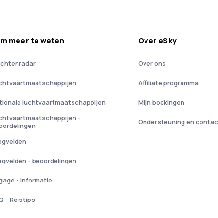
m meer te weten
Over eSky
uchtenradar
Over ons
chtvaartmaatschappijen
Affiliate programma
tionale luchtvaartmaatschappijen
Mijn boekingen
chtvaartmaatschappijen -
Ondersteuning en contac
oordelingen
iegvelden
iegvelden - beoordelingen
gage - informatie
Q - Reistips