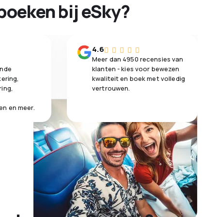
boeken bij eSky?
n
4.6
Meer dan 4950 recensies van
ende
klanten - kies voor bewezen
kering,
kwaliteit en boek met volledig
ring,
vertrouwen.
en en meer.