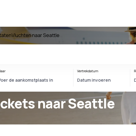
taten
Vluchten naar Seattle
aar
Vertrekdatum
R
ickets naar Seattle