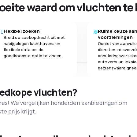
oeite waard om vluchten te 
Flexibel zoeken
Ruime keuze aa
voorzieningen
Breid uw zoekopdracht uit met
nabijgelegen luchthavens en
Geniet van aanvull
flexibele data om de
diensten: reisverze
goedkoopste optie te vinden.
annuleringsverzeke
autoverhuur, lokale
bezienswaardighed
oedkope vluchten?
adres! We vergelijken honderden aanbiedingen om
e prijs krijgt.