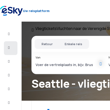
Uw reisplatform
Vliegtickets
Vluchten naar de Verenigde S
Vlucht+Hotel
Retour
Enkele reis
Vliegtickets
Van
N
Vakantie
Citytrip
Seattle - vliegt
Verblijf
Aanbiedingen