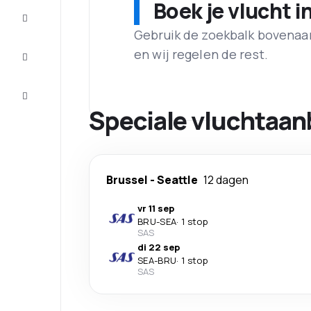
Boek je vlucht i
Maak de
reis
compleet
Gebruik de zoekbalk bovenaan 
en wij regelen de rest.
Inspiratie
en tips
Klantenservice
Speciale vluchtaan
Brussel
-
Seattle
12 dagen
vr 11 sep
BRU
-
SEA
·
1 stop
SAS
di 22 sep
SEA
-
BRU
·
1 stop
SAS