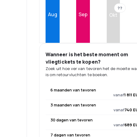
??
Aug
Sep
Okt
Wanneer is het beste moment om
vliegtickets te kopen?
Zoek uit hoe ver van tevoren het de moeite w
is om retourvluchten te boeken.
6 maanden van tevoren
vanaf
1 811 
3 maanden van tevoren
vanaf
740 E
30 dagen van tevoren
vanaf
689 E
7 dagen van tevoren