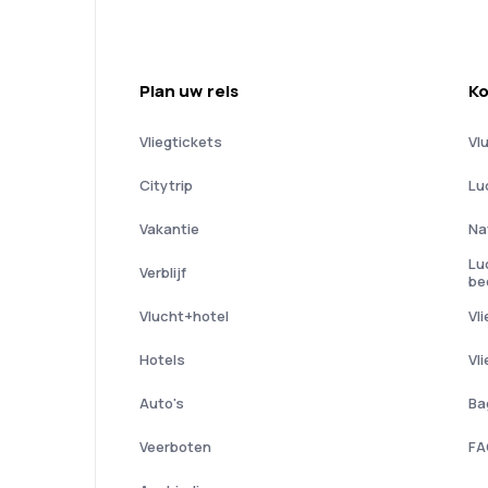
Plan uw reis
Ko
Vliegtickets
Vl
Citytrip
Lu
Vakantie
Na
Lu
Verblijf
be
Vlucht+hotel
Vl
Hotels
Vl
Auto's
Ba
Veerboten
FA