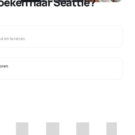
oeken naar Seattle?
 om te reizen
oren