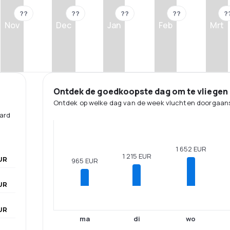
??
??
??
??
?
Nov
Dec
Jan
Feb
Mrt
Ontdek de goedkoopste dag om te vliegen
Ontdek op welke dag van de week vluchten doorgaans
aard
1 652 EUR
1 215 EUR
EUR
965 EUR
UR
UR
ma
di
wo