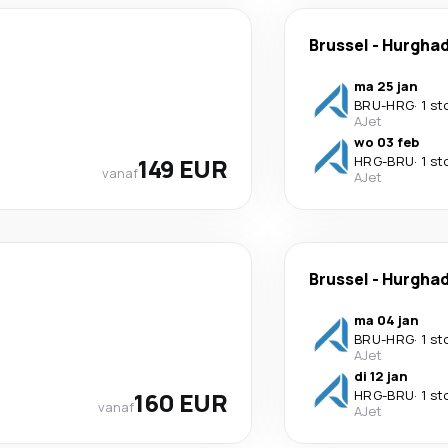
Brussel
-
Hurgha
ma 25 jan
BRU
-
HRG
·
1 st
AJet
wo 03 feb
149 EUR
HRG
-
BRU
·
1 st
vanaf
AJet
Brussel
-
Hurgha
ma 04 jan
BRU
-
HRG
·
1 st
AJet
di 12 jan
160 EUR
HRG
-
BRU
·
1 st
vanaf
AJet