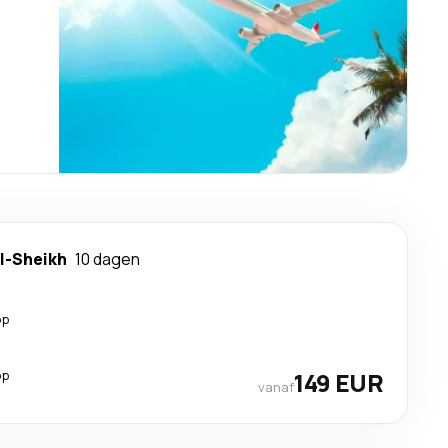
l-Sheikh
10 dagen
op
op
149 EUR
vanaf