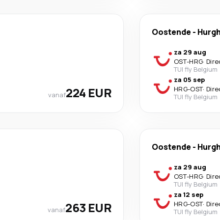
Oostende
-
Hurg
za 29 aug
OST
-
HRG
·
Dire
TUI fly Belgium
za 05 sep
224 EUR
HRG
-
OST
·
Dire
vanaf
TUI fly Belgium
Oostende
-
Hurg
za 29 aug
OST
-
HRG
·
Dire
TUI fly Belgium
za 12 sep
263 EUR
HRG
-
OST
·
Dire
vanaf
TUI fly Belgium