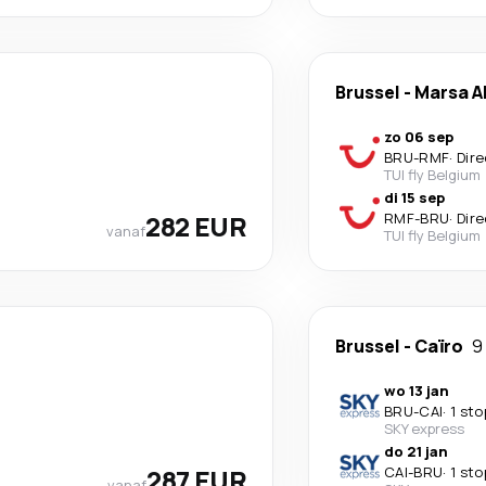
Brussel
-
Marsa A
zo 06 sep
BRU
-
RMF
·
Dire
TUI fly Belgium
di 15 sep
282 EUR
RMF
-
BRU
·
Dire
vanaf
TUI fly Belgium
Brussel
-
Caïro
9
wo 13 jan
BRU
-
CAI
·
1 sto
SKY express
do 21 jan
287 EUR
CAI
-
BRU
·
1 sto
vanaf