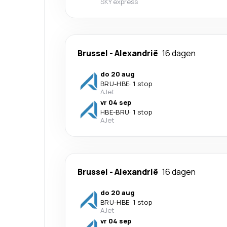
SKY express
Brussel
-
Alexandrië
16 dagen
do 20 aug
BRU
-
HBE
·
1 stop
AJet
vr 04 sep
HBE
-
BRU
·
1 stop
AJet
Brussel
-
Alexandrië
16 dagen
do 20 aug
BRU
-
HBE
·
1 stop
AJet
vr 04 sep