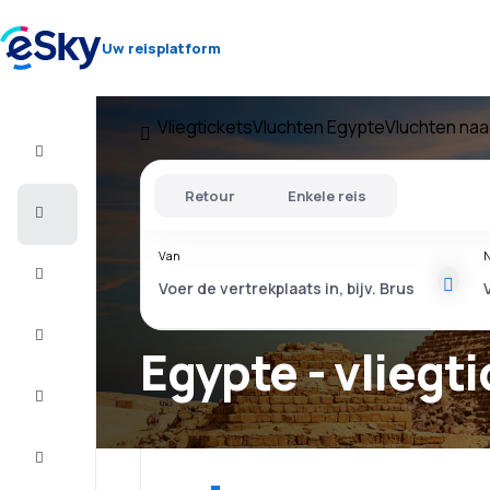
Uw reisplatform
Vliegtickets
Vluchten Egypte
Vluchten naa
Vlucht+Hotel
Retour
Enkele reis
Vliegtickets
Van
N
Vakantie
Citytrip
Egypte - vliegt
Verblijf
Aanbiedingen