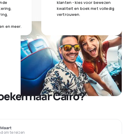
ende
klanten - kies voor bewezen
kering,
kwaliteit en boek met volledig
ring,
vertrouwen.
en en meer.
oeken naar Caïro?
, Maart
 om te reizen