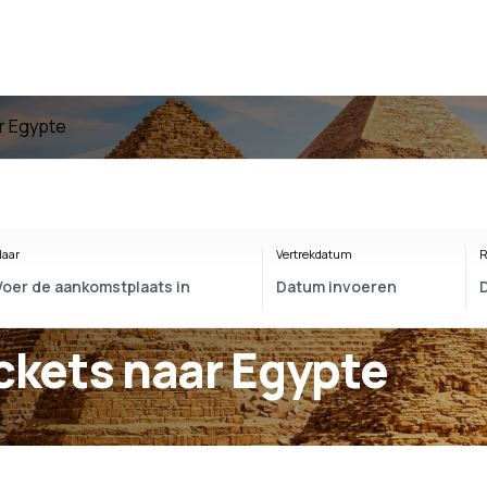
r Egypte
aar
Vertrekdatum
R
ickets naar Egypte