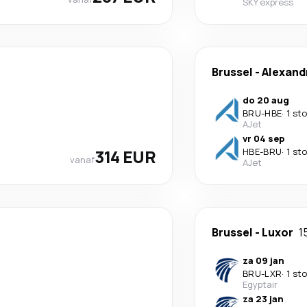
SKY express
Brussel
-
Alexand
do 20 aug
BRU
-
HBE
·
1 st
AJet
vr 04 sep
314 EUR
HBE
-
BRU
·
1 st
vanaf
AJet
Brussel
-
Luxor
1
za 09 jan
BRU
-
LXR
·
1 st
Egyptair
za 23 jan