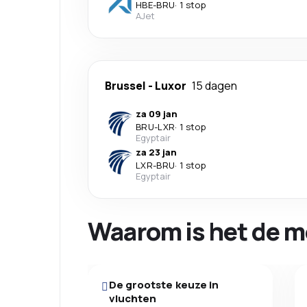
HBE
-
BRU
·
1 stop
AJet
Brussel
-
Luxor
15 dagen
za 09 jan
BRU
-
LXR
·
1 stop
Egyptair
za 23 jan
LXR
-
BRU
·
1 stop
Egyptair
Waarom is het de m
De grootste keuze in
vluchten