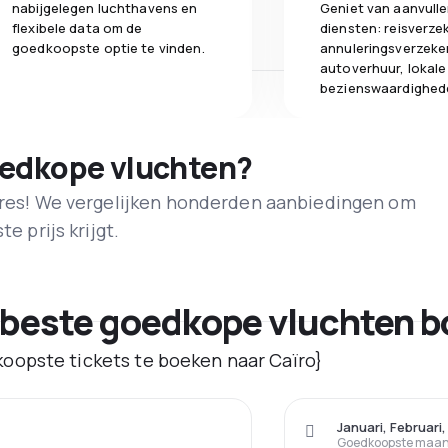
nabijgelegen luchthavens en
Geniet van aanvull
flexibele data om de
diensten: reisverze
goedkoopste optie te vinden.
annuleringsverzeke
autoverhuur, lokale
bezienswaardighed
oedkope vluchten?
adres! We vergelijken honderden aanbiedingen om
e prijs krijgt.
 beste goedkope vluchten b
oopste tickets te boeken naar Caïro}
Januari, Februari
Goedkoopste maand