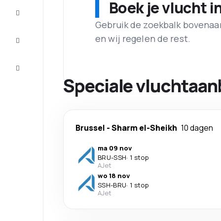
Boek je vlucht i
Maak de
reis
compleet
Gebruik de zoekbalk bovenaan 
en wij regelen de rest.
Inspiratie
en tips
Klantenservice
Speciale vluchtaan
Brussel
-
Sharm el-Sheikh
10 dagen
ma 09 nov
BRU
-
SSH
·
1 stop
AJet
wo 18 nov
SSH
-
BRU
·
1 stop
AJet