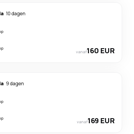
da
10 dagen
op
op
160 EUR
vanaf
da
9 dagen
op
op
169 EUR
vanaf