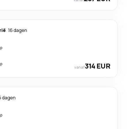
rië
16 dagen
op
op
314 EUR
vanaf
5 dagen
op