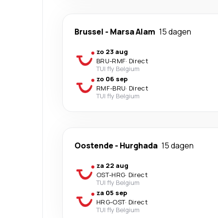
Brussel
-
Marsa Alam
15 dagen
zo 23 aug
BRU
-
RMF
·
Direct
TUI fly Belgium
zo 06 sep
RMF
-
BRU
·
Direct
TUI fly Belgium
Oostende
-
Hurghada
15 dagen
za 22 aug
OST
-
HRG
·
Direct
TUI fly Belgium
za 05 sep
HRG
-
OST
·
Direct
TUI fly Belgium