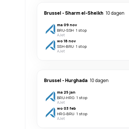
Brussel
-
Sharm el-Sheikh
10 dagen
ma 09 nov
BRU
-
SSH
·
1 stop
AJet
wo 18 nov
SSH
-
BRU
·
1 stop
AJet
Brussel
-
Hurghada
10 dagen
ma 25 jan
BRU
-
HRG
·
1 stop
AJet
wo 03 feb
HRG
-
BRU
·
1 stop
AJet