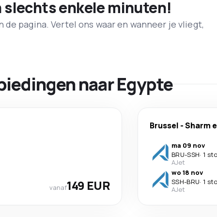
n slechts enkele minuten!
de pagina. Vertel ons waar en wanneer je vliegt,
biedingen naar Egypte
Brussel
-
Sharm e
ma 09 nov
BRU
-
SSH
·
1 st
AJet
wo 18 nov
149 EUR
SSH
-
BRU
·
1 st
vanaf
AJet