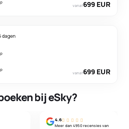
op
699 EUR
vanaf
5 dagen
op
op
699 EUR
vanaf
boeken bij eSky?
n
4.6
Meer dan 4950 recensies van