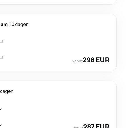
lam
10 dagen
ct
ct
298 EUR
vanaf
 dagen
p
p
287 EUR
vanaf