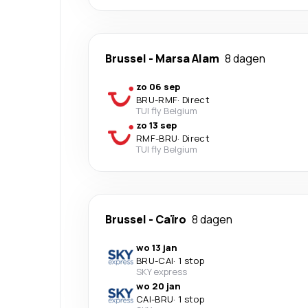
Brussel
-
Marsa Alam
8 dagen
zo 06 sep
BRU
-
RMF
·
Direct
TUI fly Belgium
zo 13 sep
RMF
-
BRU
·
Direct
TUI fly Belgium
Brussel
-
Caïro
8 dagen
wo 13 jan
BRU
-
CAI
·
1 stop
SKY express
wo 20 jan
CAI
-
BRU
·
1 stop