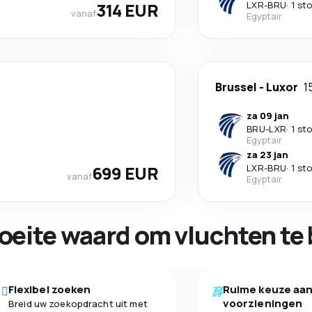
314 EUR
LXR
-
BRU
·
1 st
vanaf
Egyptair
Brussel
-
Luxor
1
za 09 jan
BRU
-
LXR
·
1 st
Egyptair
za 23 jan
699 EUR
LXR
-
BRU
·
1 st
vanaf
Egyptair
oeite waard om vluchten te 
Flexibel zoeken
Ruime keuze aa
voorzieningen
Breid uw zoekopdracht uit met