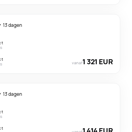
y
13 dagen
ct
es
ct
1 321 EUR
vanaf
es
y
13 dagen
ct
es
ct
1 414 EUR
vanaf