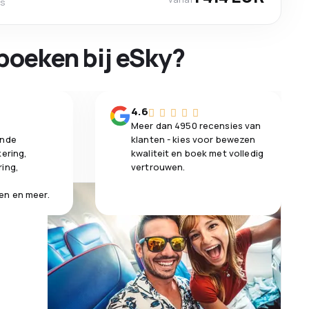
es
boeken bij eSky?
n
4.6
Meer dan 4950 recensies van
ende
klanten - kies voor bewezen
kering,
kwaliteit en boek met volledig
ring,
vertrouwen.
en en meer.