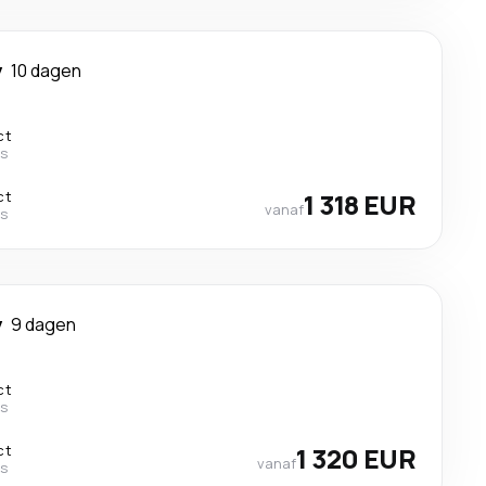
y
10 dagen
ct
es
ct
1 318 EUR
vanaf
es
y
9 dagen
ct
es
ct
1 320 EUR
vanaf
es