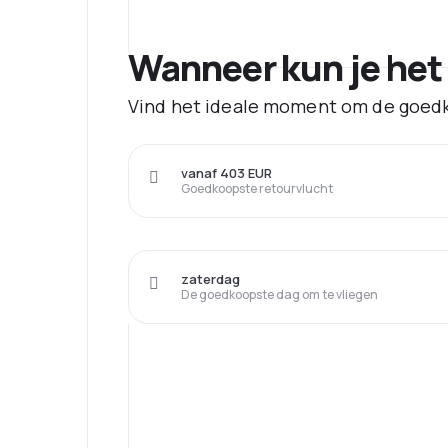
Wanneer kun je het
Vind het ideale moment om de goedk
vanaf 403 EUR
Goedkoopste retourvlucht
zaterdag
De goedkoopste dag om te vliegen