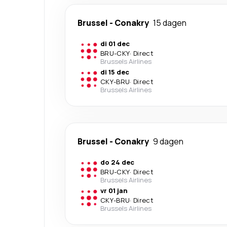
Brussel
-
Conakry
15 dagen
di 01 dec
BRU
-
CKY
·
Direct
Brussels Airlines
di 15 dec
CKY
-
BRU
·
Direct
Brussels Airlines
Brussel
-
Conakry
9 dagen
do 24 dec
BRU
-
CKY
·
Direct
Brussels Airlines
vr 01 jan
CKY
-
BRU
·
Direct
Brussels Airlines