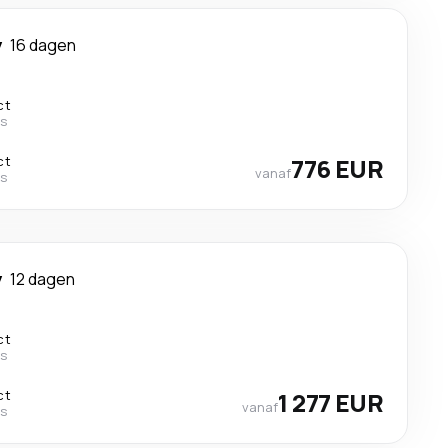
y
16 dagen
ct
es
ct
776 EUR
vanaf
es
y
12 dagen
ct
es
ct
1 277 EUR
vanaf
es