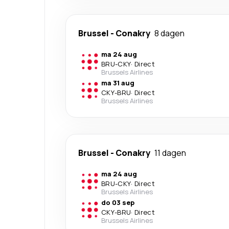
Brussel
-
Conakry
8 dagen
ma 24 aug
BRU
-
CKY
·
Direct
Brussels Airlines
ma 31 aug
CKY
-
BRU
·
Direct
Brussels Airlines
Brussel
-
Conakry
11 dagen
ma 24 aug
BRU
-
CKY
·
Direct
Brussels Airlines
do 03 sep
CKY
-
BRU
·
Direct
Brussels Airlines