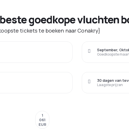
 beste goedkope vluchten 
oopste tickets te boeken naar Conakry}
September, Okto
Goedkoopste maand
30 dagen van tev
Laagste prijzen
1
061
EUR