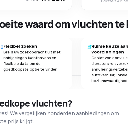
Brussels Airlin
oeite waard om vluchten te 
Flexibel zoeken
Ruime keuze aa
voorzieningen
Breid uw zoekopdracht uit met
nabijgelegen luchthavens en
Geniet van aanvull
flexibele data om de
diensten: reisverze
goedkoopste optie te vinden.
annuleringsverzeke
autoverhuur, lokale
bezienswaardighed
oedkope vluchten?
adres! We vergelijken honderden aanbiedingen om
e prijs krijgt.