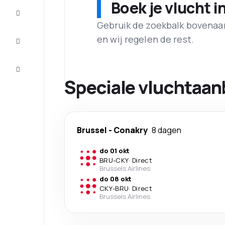
Boek je vlucht i
Maak de
reis
compleet
Gebruik de zoekbalk bovenaan 
en wij regelen de rest.
Inspiratie
en tips
Klantenservice
Speciale vluchtaan
Brussel
-
Conakry
8 dagen
do 01 okt
BRU
-
CKY
·
Direct
Brussels Airlines
do 08 okt
CKY
-
BRU
·
Direct
Brussels Airlines