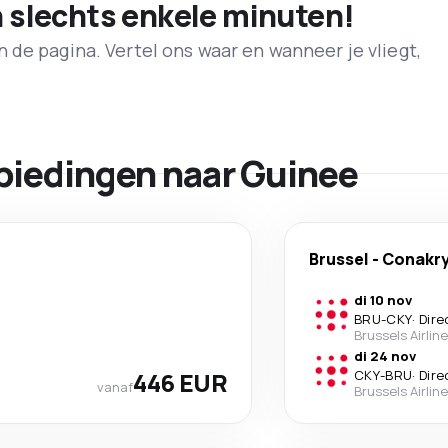
n slechts enkele minuten!
de pagina. Vertel ons waar en wanneer je vliegt,
biedingen naar Guinee
Brussel
-
Conakr
di 10 nov
BRU
-
CKY
·
Dire
Brussels Airlin
di 24 nov
446 EUR
CKY
-
BRU
·
Dire
vanaf
Brussels Airlin