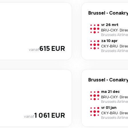
Brussel
-
Conakr
vr 26 mrt
BRU
-
CKY
·
Dire
Brussels Airlin
za 10 apr
615 EUR
CKY
-
BRU
·
Dire
vanaf
Brussels Airlin
Brussel
-
Conakr
ma 21 dec
BRU
-
CKY
·
Dire
Brussels Airlin
vr 01 jan
1 061 EUR
CKY
-
BRU
·
Dire
vanaf
Brussels Airlin