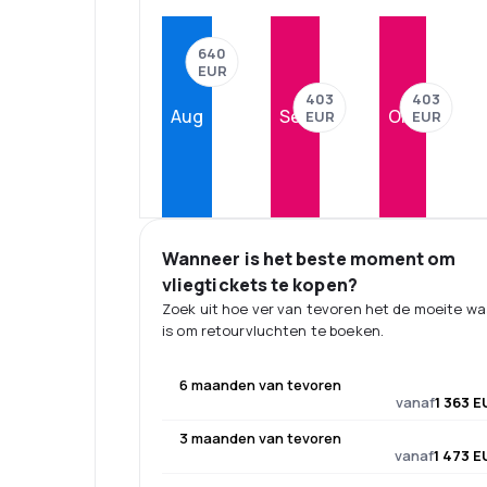
640
EUR
403
403
Aug
Sep
Okt
EUR
EUR
Wanneer is het beste moment om
vliegtickets te kopen?
Zoek uit hoe ver van tevoren het de moeite w
is om retourvluchten te boeken.
6 maanden van tevoren
vanaf
1 363 E
3 maanden van tevoren
vanaf
1 473 E