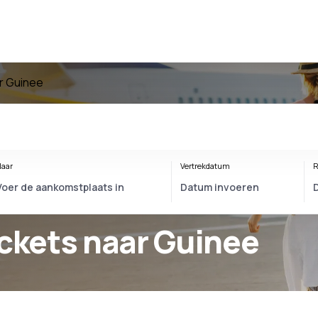
r Guinee
aar
Vertrekdatum
R
ickets naar Guinee