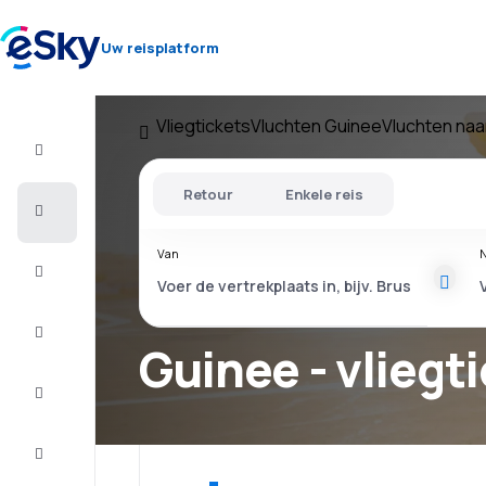
Uw reisplatform
Vliegtickets
Vluchten Guinee
Vluchten naa
Vlucht+Hotel
Retour
Enkele reis
Vliegtickets
Van
N
Vakantie
Citytrip
Guinee - vliegt
Verblijf
Aanbiedingen