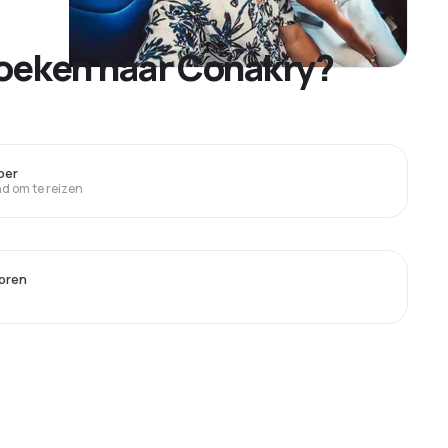
boeken naar Conakry?
ber
 om te reizen
oren