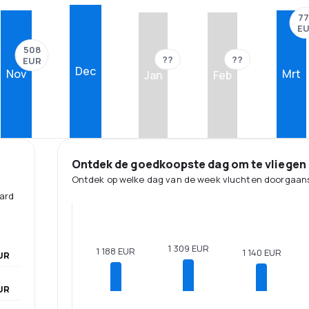
77
E
508
??
??
EUR
Dec
Nov
Mrt
Jan
Feb
Ontdek de goedkoopste dag om te vliegen
Ontdek op welke dag van de week vluchten doorgaans
aard
1 309 EUR
1 188 EUR
1 140 EUR
UR
UR