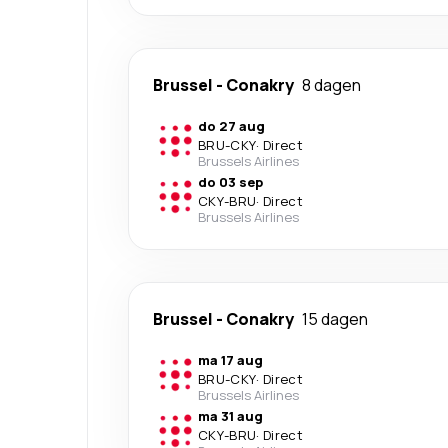
Brussel
-
Conakry
8 dagen
do 27 aug
BRU
-
CKY
·
Direct
Brussels Airlines
do 03 sep
CKY
-
BRU
·
Direct
Brussels Airlines
Brussel
-
Conakry
15 dagen
ma 17 aug
BRU
-
CKY
·
Direct
Brussels Airlines
ma 31 aug
CKY
-
BRU
·
Direct