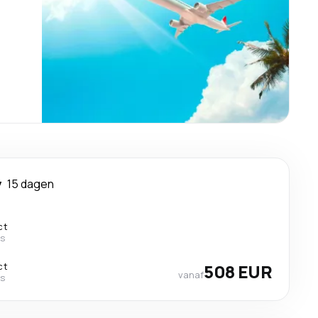
y
15 dagen
ct
es
ct
508 EUR
vanaf
es