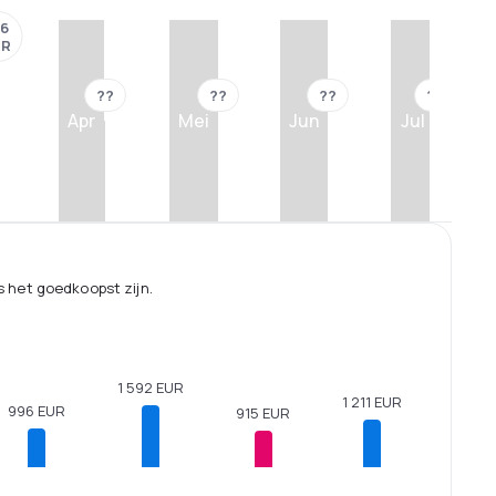
6
UR
??
??
??
??
Apr
Mei
Jun
Jul
 het goedkoopst zijn.
1 592 EUR
1 211 EUR
996 EUR
915 EUR