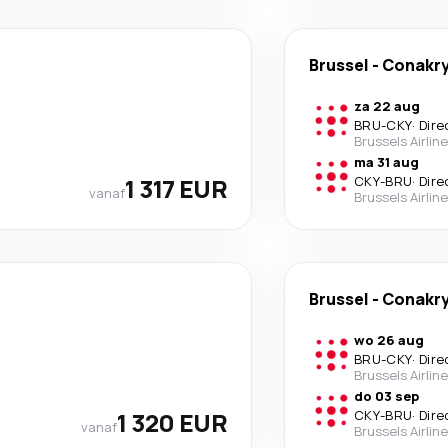
Brussel
-
Conakr
za 22 aug
BRU
-
CKY
·
Dire
Brussels Airlin
ma 31 aug
1 317 EUR
CKY
-
BRU
·
Dire
vanaf
Brussels Airlin
Brussel
-
Conakr
wo 26 aug
BRU
-
CKY
·
Dire
Brussels Airlin
do 03 sep
1 320 EUR
CKY
-
BRU
·
Dire
vanaf
Brussels Airlin