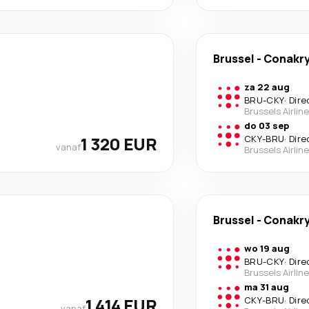
Brussel
-
Conakr
za 22 aug
BRU
-
CKY
·
Dire
Brussels Airlin
do 03 sep
1 320 EUR
CKY
-
BRU
·
Dire
vanaf
Brussels Airlin
Brussel
-
Conakr
wo 19 aug
BRU
-
CKY
·
Dire
Brussels Airlin
ma 31 aug
1 414 EUR
CKY
-
BRU
·
Dire
vanaf