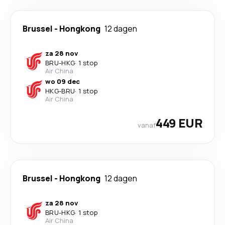
Brussel
-
Hongkong
12 dagen
za 28 nov
BRU
-
HKG
·
1 stop
Air China
wo 09 dec
HKG
-
BRU
·
1 stop
Air China
449 EUR
vanaf
Brussel
-
Hongkong
12 dagen
za 28 nov
BRU
-
HKG
·
1 stop
Air China