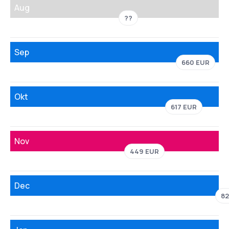
Aug
??
Sep
660 EUR
Okt
617 EUR
Nov
449 EUR
Dec
82