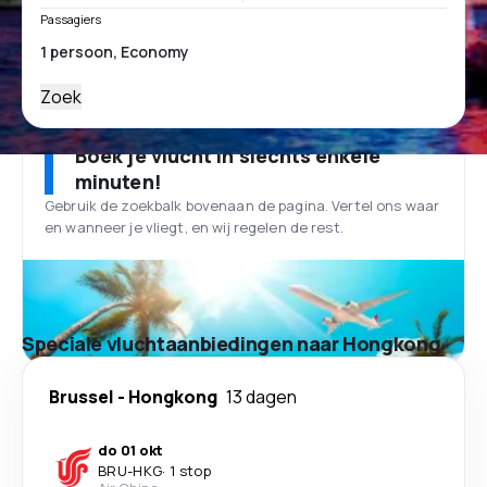
Passagiers
Zoek
Boek je vlucht in slechts enkele
minuten!
Gebruik de zoekbalk bovenaan de pagina. Vertel ons waar
en wanneer je vliegt, en wij regelen de rest.
Speciale vluchtaanbiedingen naar Hongkong
Brussel
-
Hongkong
13 dagen
do 01 okt
BRU
-
HKG
·
1 stop