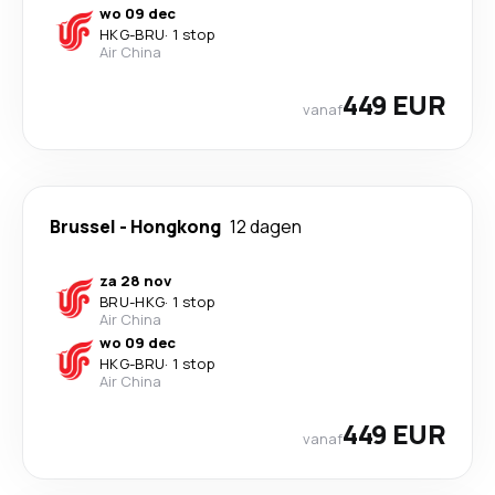
wo 09 dec
HKG
-
BRU
·
1 stop
Air China
449 EUR
vanaf
Brussel
-
Hongkong
12 dagen
za 28 nov
BRU
-
HKG
·
1 stop
Air China
wo 09 dec
HKG
-
BRU
·
1 stop
Air China
449 EUR
vanaf