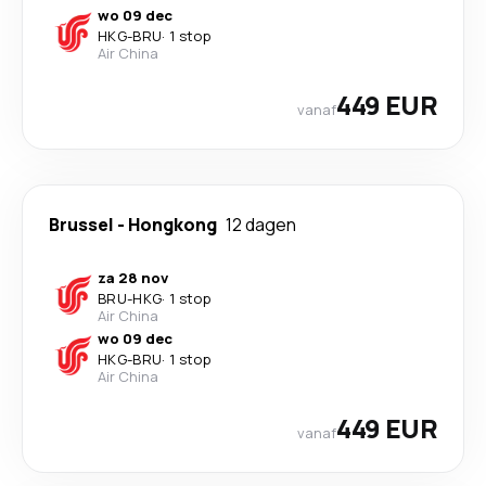
wo 09 dec
HKG
-
BRU
·
1 stop
Air China
449 EUR
vanaf
Brussel
-
Hongkong
12 dagen
za 28 nov
BRU
-
HKG
·
1 stop
Air China
wo 09 dec
HKG
-
BRU
·
1 stop
Air China
449 EUR
vanaf