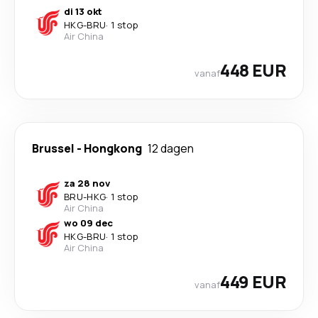
di 13 okt
HKG
-
BRU
·
1 stop
Air China
448 EUR
vanaf
Brussel
-
Hongkong
12 dagen
za 28 nov
BRU
-
HKG
·
1 stop
Air China
wo 09 dec
HKG
-
BRU
·
1 stop
Air China
449 EUR
vanaf