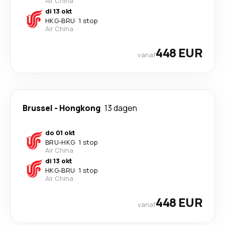
Air China
di 13 okt
HKG
-
BRU
·
1 stop
Air China
448 EUR
vanaf
Brussel
-
Hongkong
13 dagen
do 01 okt
BRU
-
HKG
·
1 stop
Air China
di 13 okt
HKG
-
BRU
·
1 stop
Air China
448 EUR
vanaf