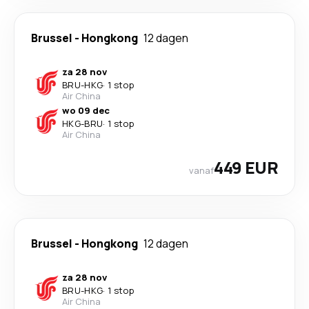
Brussel
-
Hongkong
12 dagen
za 28 nov
BRU
-
HKG
·
1 stop
Air China
wo 09 dec
HKG
-
BRU
·
1 stop
Air China
449 EUR
vanaf
Brussel
-
Hongkong
12 dagen
za 28 nov
BRU
-
HKG
·
1 stop
Air China