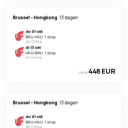
Brussel
-
Hongkong
13 dagen
do 01 okt
BRU
-
HKG
·
1 stop
Air China
di 13 okt
HKG
-
BRU
·
1 stop
Air China
448 EUR
vanaf
Brussel
-
Hongkong
13 dagen
do 01 okt
BRU
-
HKG
·
1 stop
Air China