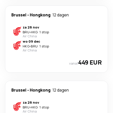
Brussel
-
Hongkong
12 dagen
za 28 nov
BRU
-
HKG
·
1 stop
Air China
wo 09 dec
HKG
-
BRU
·
1 stop
Air China
449 EUR
vanaf
Brussel
-
Hongkong
12 dagen
za 28 nov
BRU
-
HKG
·
1 stop
Air China