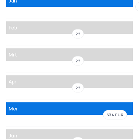
Jan
Feb
??
Mrt
??
Apr
??
Mei
634 EUR
Jun