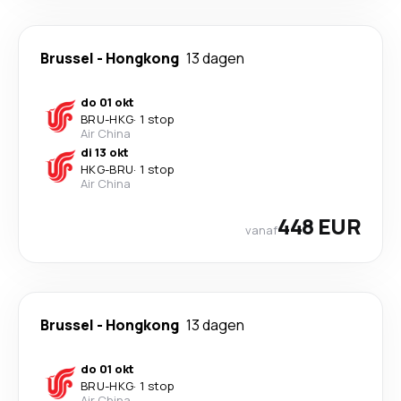
Brussel
-
Hongkong
13 dagen
do 01 okt
BRU
-
HKG
·
1 stop
Air China
di 13 okt
HKG
-
BRU
·
1 stop
Air China
448 EUR
vanaf
Brussel
-
Hongkong
13 dagen
do 01 okt
BRU
-
HKG
·
1 stop
Air China