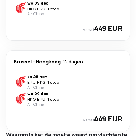
wo 09 dec
HKG
-
BRU
·
1 stop
Air China
449 EUR
vanaf
Brussel
-
Hongkong
12 dagen
za 28 nov
BRU
-
HKG
·
1 stop
Air China
wo 09 dec
HKG
-
BRU
·
1 stop
Air China
449 EUR
vanaf
Waarom is het de moeite waard om vluchten te