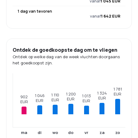
vanaf
1 045 EUR
1 dag van tevoren
vanaf
1 642 EUR
Ontdek de goedkoopste dag om te vliegen
Ontdek op welke dag van de week vluchten doorgaans
het goedkoopst zijn.
1 781
1 324
EUR
1 200
1 110
1 046
1 013
902
EUR
EUR
EUR
EUR
EUR
EUR
ma
di
wo
do
vr
za
zo