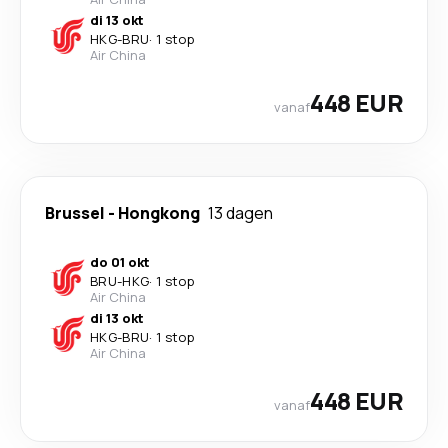
di 13 okt
HKG
-
BRU
·
1 stop
Air China
448 EUR
vanaf
Brussel
-
Hongkong
13 dagen
do 01 okt
BRU
-
HKG
·
1 stop
Air China
di 13 okt
HKG
-
BRU
·
1 stop
Air China
448 EUR
vanaf