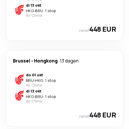
di 13 okt
HKG
-
BRU
·
1 stop
Air China
448 EUR
vanaf
Brussel
-
Hongkong
13 dagen
do 01 okt
BRU
-
HKG
·
1 stop
Air China
di 13 okt
HKG
-
BRU
·
1 stop
Air China
448 EUR
vanaf