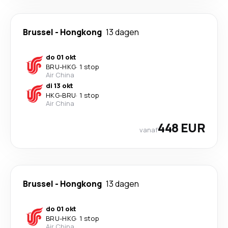
Brussel
-
Hongkong
13 dagen
do 01 okt
BRU
-
HKG
·
1 stop
Air China
di 13 okt
HKG
-
BRU
·
1 stop
Air China
448 EUR
vanaf
Brussel
-
Hongkong
13 dagen
do 01 okt
BRU
-
HKG
·
1 stop
Air China