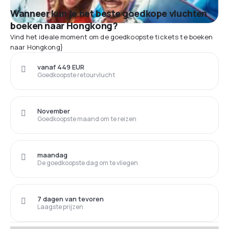
Wanneer kun je het beste goedkope vluchten
boeken naar Hongkong?
Vind het ideale moment om de goedkoopste tickets te boeken
naar Hongkong}
vanaf 449 EUR
Goedkoopste retourvlucht
November
Goedkoopste maand om te reizen
maandag
De goedkoopste dag om te vliegen
7 dagen van tevoren
Laagste prijzen