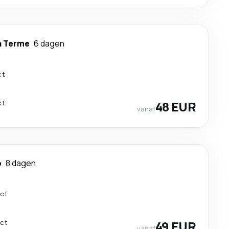
a Terme
6 dagen
ct
ct
48 EUR
vanaf
o
8 dagen
ect
ect
49 EUR
vanaf