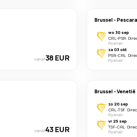
Brussel
-
Pescar
wo 30 sep
CRL
-
PSR
·
Dire
Ryanair
za 03 okt
38 EUR
PSR
-
CRL
·
Dire
vanaf
Ryanair
Brussel
-
Venetië
zo 20 sep
CRL
-
TSF
·
Dire
Ryanair
vr 25 sep
43 EUR
TSF
-
CRL
·
Dire
vanaf
Ryanair