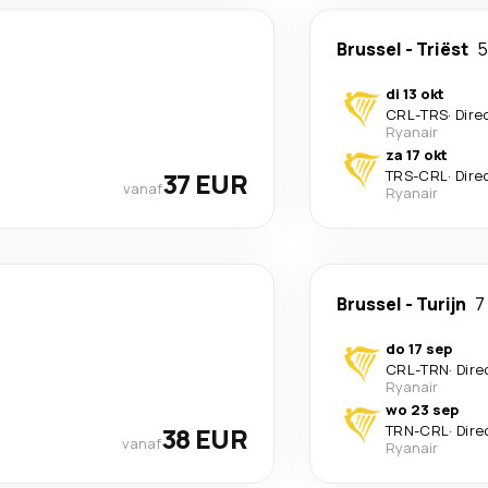
Brussel
-
Triëst
5
di 13 okt
CRL
-
TRS
·
Dire
Ryanair
za 17 okt
37 EUR
TRS
-
CRL
·
Dire
vanaf
Ryanair
Brussel
-
Turijn
7
do 17 sep
CRL
-
TRN
·
Dire
Ryanair
wo 23 sep
38 EUR
TRN
-
CRL
·
Dire
vanaf
Ryanair