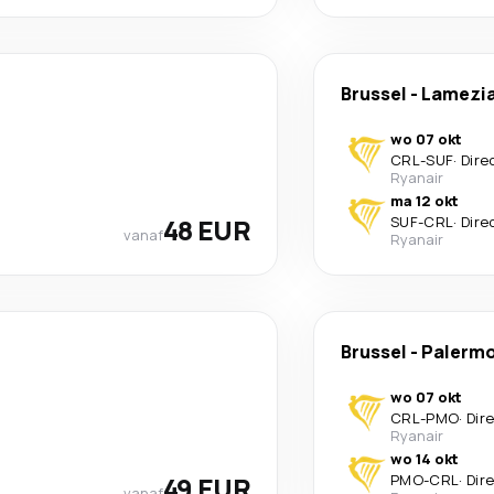
Brussel
-
Lamezi
wo 07 okt
CRL
-
SUF
·
Dire
Ryanair
ma 12 okt
48 EUR
SUF
-
CRL
·
Dire
vanaf
Ryanair
Brussel
-
Palerm
wo 07 okt
CRL
-
PMO
·
Dir
Ryanair
wo 14 okt
49 EUR
PMO
-
CRL
·
Dir
vanaf