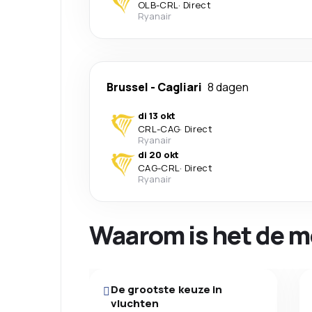
OLB
-
CRL
·
Direct
Ryanair
Brussel
-
Cagliari
8 dagen
di 13 okt
CRL
-
CAG
·
Direct
Ryanair
di 20 okt
CAG
-
CRL
·
Direct
Ryanair
Waarom is het de m
De grootste keuze in
vluchten