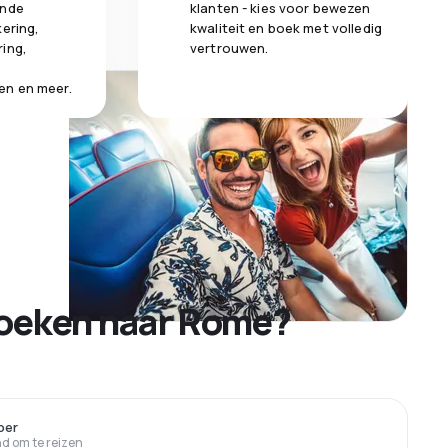
ende
klanten - kies voor bewezen
kering,
kwaliteit en boek met volledig
ring,
vertrouwen.
en en meer.
boeken naar Rome?
ber
 om te reizen