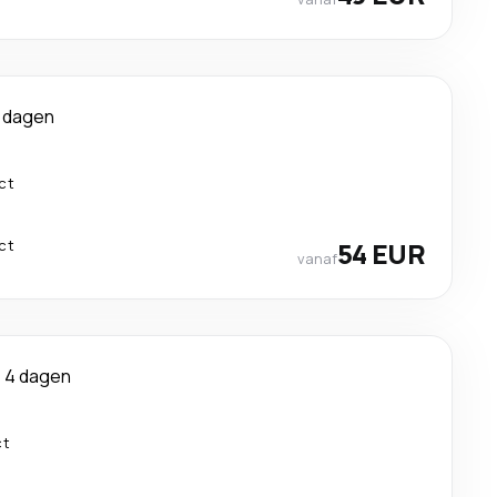
 dagen
ct
ct
54 EUR
vanaf
4 dagen
ct