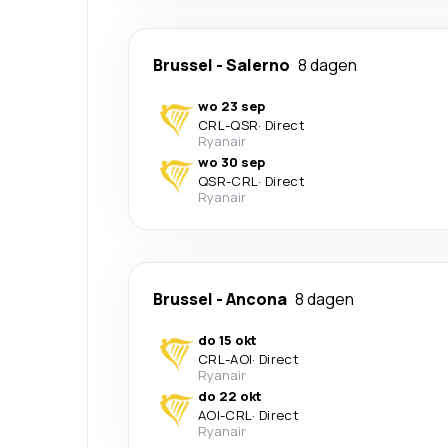
Brussel
-
Salerno
8 dagen
wo 23 sep
CRL
-
QSR
·
Direct
Ryanair
wo 30 sep
QSR
-
CRL
·
Direct
Ryanair
Brussel
-
Ancona
8 dagen
do 15 okt
CRL
-
AOI
·
Direct
Ryanair
do 22 okt
AOI
-
CRL
·
Direct
Ryanair