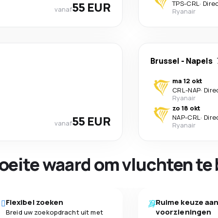
55 EUR
TPS
-
CRL
·
Dire
vanaf
Ryanair
Brussel
-
Napels
ma 12 okt
CRL
-
NAP
·
Dire
Ryanair
zo 18 okt
55 EUR
NAP
-
CRL
·
Dire
vanaf
Ryanair
oeite waard om vluchten te 
Flexibel zoeken
Ruime keuze aa
voorzieningen
Breid uw zoekopdracht uit met