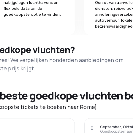
nabijgelegen luchthavens en
Geniet van aanvull
flexibele data om de
diensten: reisverze
goedkoopste optie te vinden.
annuleringsverzeke
autoverhuur, lokale
bezienswaardighed
oedkope vluchten?
adres! We vergelijken honderden aanbiedingen om
e prijs krijgt.
 beste goedkope vluchten 
oopste tickets te boeken naar Rome}
September, Okto
Goedkoopste maand