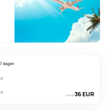
7 dagen
ct
ct
36 EUR
vanaf