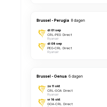
Brussel
-
Perugia
8 dagen
di 01 sep
CRL
-
PEG
·
Direct
Ryanair
di 08 sep
PEG
-
CRL
·
Direct
Ryanair
Brussel
-
Genua
6 dagen
zo 11 okt
CRL
-
GOA
·
Direct
Ryanair
vr 16 okt
GOA
-
CRL
·
Direct