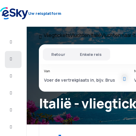
Uw reisplatform
Vliegtickets
Vluchten Italië
Vluchten naar It
Vlucht+Hotel
Retour
Enkele reis
Vliegtickets
Van
N
Vakantie
Citytrip
Italië - vliegtic
Verblijf
Aanbiedingen