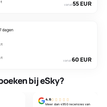
ct
55 EUR
vanaf
7 dagen
ct
ct
60 EUR
vanaf
boeken bij eSky?
n
4.6
Meer dan 4950 recensies van