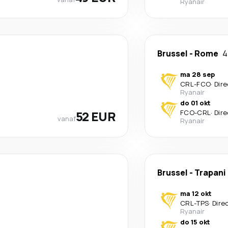
Ryanair
Brussel
-
Rome
4
ma 28 sep
CRL
-
FCO
·
Dire
Ryanair
do 01 okt
52 EUR
FCO
-
CRL
·
Dire
vanaf
Ryanair
Brussel
-
Trapani
ma 12 okt
CRL
-
TPS
·
Dire
Ryanair
do 15 okt