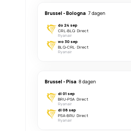
Brussel
-
Bologna
7 dagen
do 24 sep
CRL
-
BLQ
·
Direct
Ryanair
wo 30 sep
BLQ
-
CRL
·
Direct
Ryanair
Brussel
-
Pisa
8 dagen
di 01 sep
BRU
-
PSA
·
Direct
Ryanair
di 08 sep
PSA
-
BRU
·
Direct
Ryanair