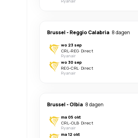
Ryanair
Brussel
-
Reggio Calabria
8 dagen
wo 23 sep
CRL
-
REG
·
Direct
Ryanair
wo 30 sep
REG
-
CRL
·
Direct
Ryanair
Brussel
-
Olbia
8 dagen
ma 05 okt
CRL
-
OLB
·
Direct
Ryanair
ma 12 okt