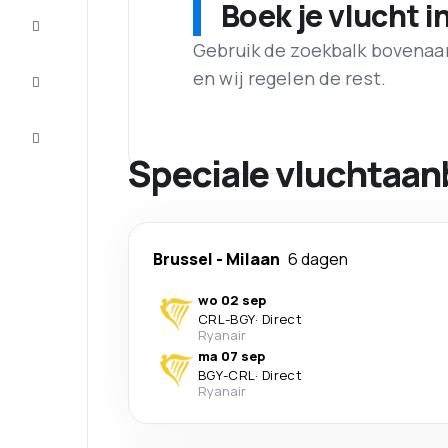
Boek je vlucht i
Maak de
reis
compleet
Gebruik de zoekbalk bovenaan 
en wij regelen de rest.
Inspiratie
en tips
Klantenservice
Speciale vluchtaanb
Brussel
-
Milaan
6 dagen
wo 02 sep
CRL
-
BGY
·
Direct
Ryanair
ma 07 sep
BGY
-
CRL
·
Direct
Ryanair