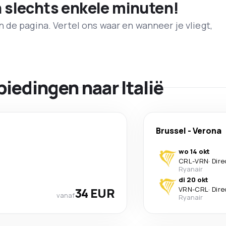
n slechts enkele minuten!
de pagina. Vertel ons waar en wanneer je vliegt,
iedingen naar Italië
Brussel
-
Verona
wo 14 okt
CRL
-
VRN
·
Dire
Ryanair
di 20 okt
34 EUR
VRN
-
CRL
·
Dire
vanaf
Ryanair