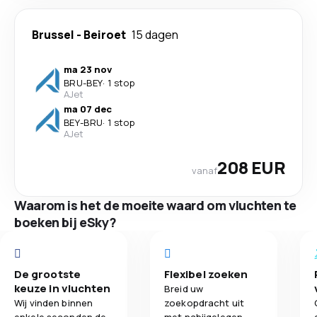
Brussel
-
Beiroet
15 dagen
ma 23 nov
BRU
-
BEY
·
1 stop
AJet
ma 07 dec
BEY
-
BRU
·
1 stop
AJet
208 EUR
vanaf
Waarom is het de moeite waard om vluchten te
boeken bij eSky?
De grootste
Flexibel zoeken
keuze in vluchten
Breid uw
Wij vinden binnen
zoekopdracht uit