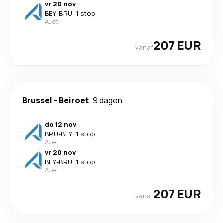
vr 20 nov
BEY
-
BRU
·
1 stop
AJet
207 EUR
vanaf
Brussel
-
Beiroet
9 dagen
do 12 nov
BRU
-
BEY
·
1 stop
AJet
vr 20 nov
BEY
-
BRU
·
1 stop
AJet
207 EUR
vanaf