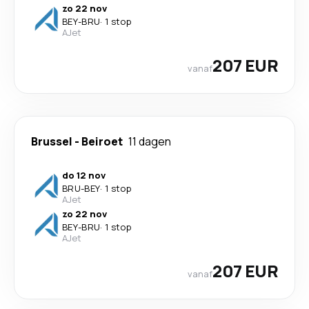
zo 22 nov
BEY
-
BRU
·
1 stop
AJet
207 EUR
vanaf
Brussel
-
Beiroet
11 dagen
do 12 nov
BRU
-
BEY
·
1 stop
AJet
zo 22 nov
BEY
-
BRU
·
1 stop
AJet
207 EUR
vanaf