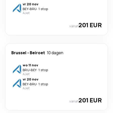
vr 20 nov
BEY
-
BRU
·
1 stop
AJet
201 EUR
vanaf
Brussel
-
Beiroet
10 dagen
wo 11 nov
BRU
-
BEY
·
1 stop
AJet
vr 20 nov
BEY
-
BRU
·
1 stop
AJet
201 EUR
vanaf