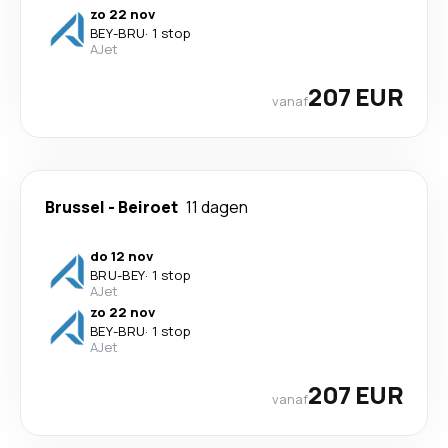
zo 22 nov
BEY
-
BRU
·
1 stop
AJet
207 EUR
vanaf
Brussel
-
Beiroet
11 dagen
do 12 nov
BRU
-
BEY
·
1 stop
AJet
zo 22 nov
BEY
-
BRU
·
1 stop
AJet
207 EUR
vanaf