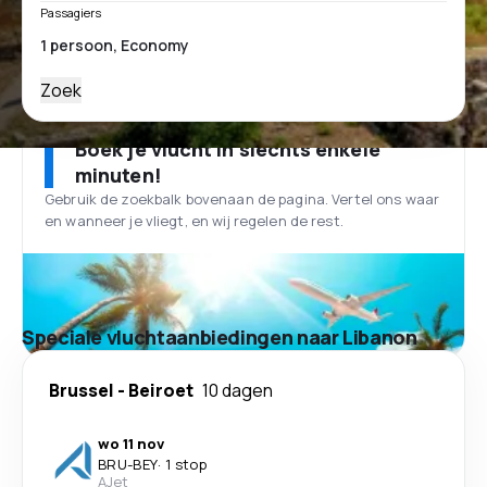
Passagiers
Zoek
Boek je vlucht in slechts enkele
minuten!
Gebruik de zoekbalk bovenaan de pagina. Vertel ons waar
en wanneer je vliegt, en wij regelen de rest.
Speciale vluchtaanbiedingen naar Libanon
Brussel
-
Beiroet
10 dagen
wo 11 nov
BRU
-
BEY
·
1 stop
AJet