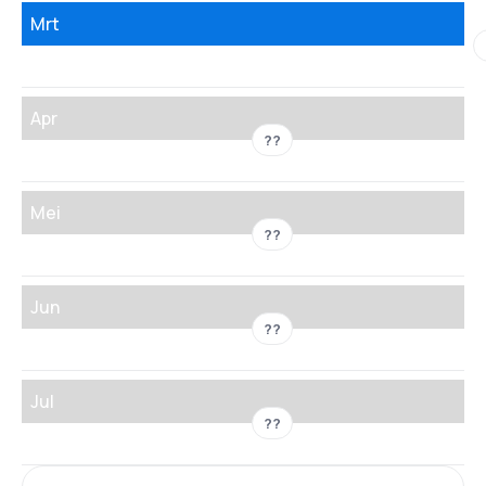
Mrt
Apr
??
Mei
??
Jun
??
Jul
??