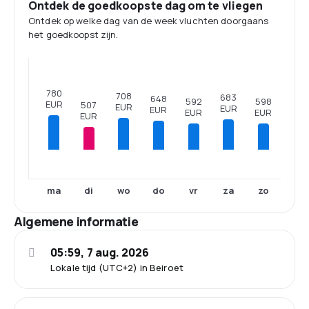
Ontdek de goedkoopste dag om te vliegen
Ontdek op welke dag van de week vluchten doorgaans
het goedkoopst zijn.
780
708
683
648
598
592
EUR
507
EUR
EUR
EUR
EUR
EUR
EUR
ma
di
wo
do
vr
za
zo
Algemene informatie
05:59, 7 aug. 2026
Lokale tijd (UTC+2) in Beiroet