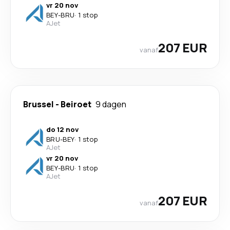
vr 20 nov
BEY
-
BRU
·
1 stop
AJet
207 EUR
vanaf
Brussel
-
Beiroet
9 dagen
do 12 nov
BRU
-
BEY
·
1 stop
AJet
vr 20 nov
BEY
-
BRU
·
1 stop
AJet
207 EUR
vanaf