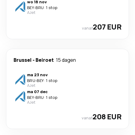
wo 18 nov
BEY
-
BRU
·
1 stop
AJet
207 EUR
vanaf
Brussel
-
Beiroet
15 dagen
ma 23 nov
BRU
-
BEY
·
1 stop
AJet
ma 07 dec
BEY
-
BRU
·
1 stop
AJet
208 EUR
vanaf