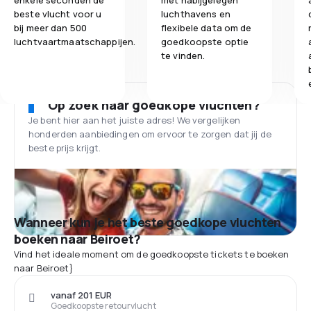
enkele seconden de
met nabijgelegen
beste vlucht voor u
luchthavens en
bij meer dan 500
flexibele data om de
luchtvaartmaatschappijen.
goedkoopste optie
te vinden.
Op zoek naar goedkope vluchten?
Je bent hier aan het juiste adres! We vergelijken
honderden aanbiedingen om ervoor te zorgen dat jij de
beste prijs krijgt.
Wanneer kun je het beste goedkope vluchten
boeken naar Beiroet?
Vind het ideale moment om de goedkoopste tickets te boeken
naar Beiroet}
vanaf 201 EUR
Goedkoopste retourvlucht