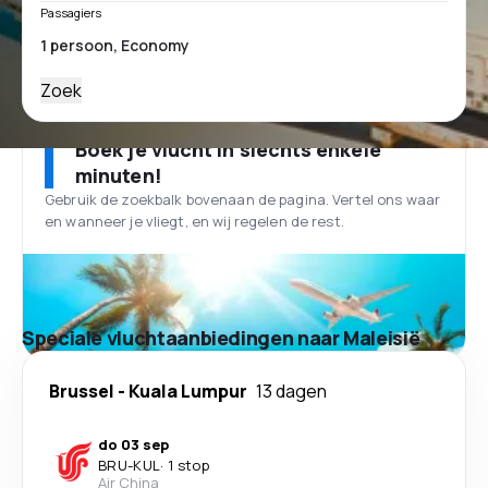
Passagiers
Zoek
Boek je vlucht in slechts enkele
minuten!
Gebruik de zoekbalk bovenaan de pagina. Vertel ons waar
en wanneer je vliegt, en wij regelen de rest.
Speciale vluchtaanbiedingen naar Maleisië
Brussel
-
Kuala Lumpur
13 dagen
do 03 sep
BRU
-
KUL
·
1 stop
Air China