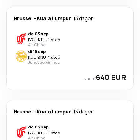
Brussel
-
Kuala Lumpur
13 dagen
do 03 sep
BRU
-
KUL
·
1 stop
Air China
di 15 sep
KUL
-
BRU
·
1 stop
Juneyao Airlines
640 EUR
vanaf
Brussel
-
Kuala Lumpur
13 dagen
do 03 sep
BRU
-
KUL
·
1 stop
Air China