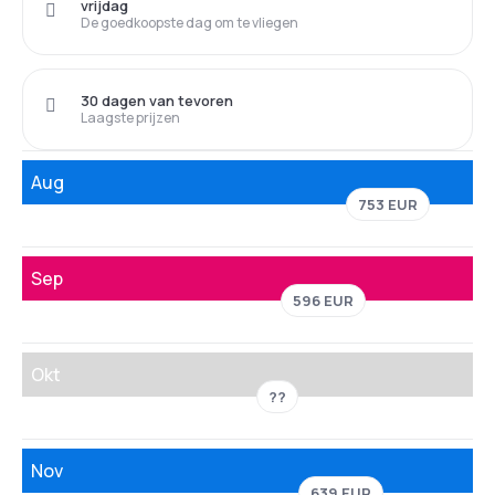
vrijdag
De goedkoopste dag om te vliegen
30 dagen van tevoren
Laagste prijzen
Aug
753 EUR
Sep
596 EUR
Okt
??
Nov
639 EUR