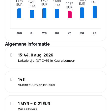
1 707
1 679
1 600
EUR
1 415
1 197
EUR
EUR
EUR
EUR
EUR
EUR
ma
di
wo
do
vr
za
zo
Algemene informatie
15:44, 8 aug. 2026
Lokale tijd (UTC+8) in Kuala Lumpur
14 h
Vluchtduur van Brussel
1 MYR = 0.21 EUR
Wisselkoers