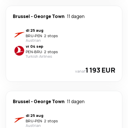
Brussel
-
George Town
11 dagen
di 25 aug
BRU
-
PEN
·
2 stops
Austrian
vr 04 sep
PEN
-
BRU
·
2 stops
Turkish Airlines
1 193 EUR
vanaf
Brussel
-
George Town
11 dagen
di 25 aug
BRU
-
PEN
·
2 stops
Austrian