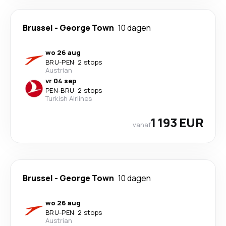
Brussel
-
George Town
10 dagen
wo 26 aug
BRU
-
PEN
·
2 stops
Austrian
vr 04 sep
PEN
-
BRU
·
2 stops
Turkish Airlines
1 193 EUR
vanaf
Brussel
-
George Town
10 dagen
wo 26 aug
BRU
-
PEN
·
2 stops
Austrian