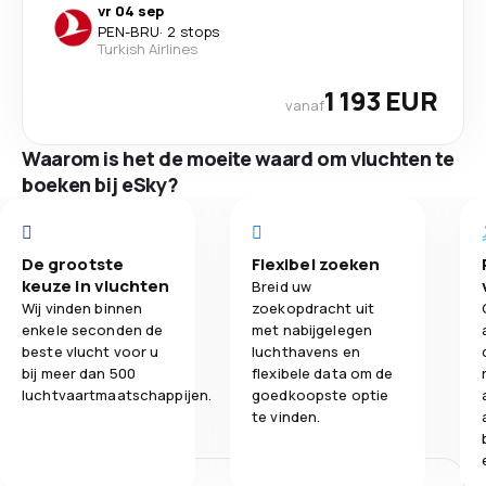
vr 04 sep
PEN
-
BRU
·
2 stops
Turkish Airlines
1 193 EUR
vanaf
Waarom is het de moeite waard om vluchten te
boeken bij eSky?
De grootste
Flexibel zoeken
keuze in vluchten
Breid uw
Wij vinden binnen
zoekopdracht uit
enkele seconden de
met nabijgelegen
beste vlucht voor u
luchthavens en
bij meer dan 500
flexibele data om de
luchtvaartmaatschappijen.
goedkoopste optie
te vinden.