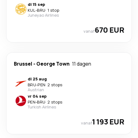
di 15 sep
KUL
-
BRU
·
1 stop
Juneyao Airlines
670 EUR
vanaf
Brussel
-
George Town
11 dagen
di 25 aug
BRU
-
PEN
·
2 stops
Austrian
vr 04 sep
PEN
-
BRU
·
2 stops
Turkish Airlines
1 193 EUR
vanaf