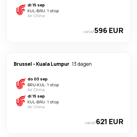
di 15 sep
KUL
-
BRU
·
1 stop
Air China
596 EUR
vanaf
Brussel
-
Kuala Lumpur
13 dagen
do 03 sep
BRU
-
KUL
·
1 stop
Air China
di 15 sep
KUL
-
BRU
·
1 stop
Air China
621 EUR
vanaf