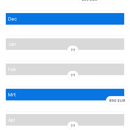
Dec
Jan
??
Feb
??
Mrt
890 EUR
Apr
??