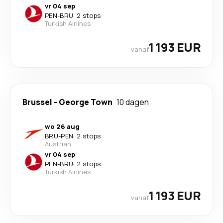
vr 04 sep
PEN
-
BRU
·
2 stops
Turkish Airlines
1 193 EUR
vanaf
Brussel
-
George Town
10 dagen
wo 26 aug
BRU
-
PEN
·
2 stops
Austrian
vr 04 sep
PEN
-
BRU
·
2 stops
Turkish Airlines
1 193 EUR
vanaf