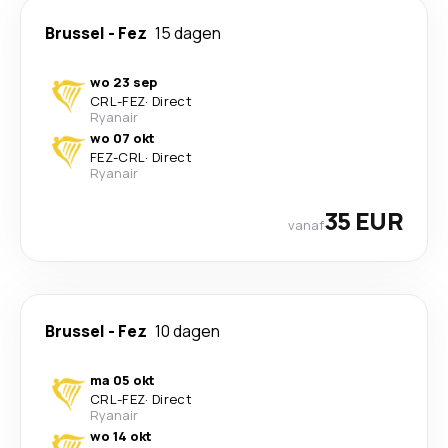
Brussel
-
Fez
15 dagen
wo 23 sep
CRL
-
FEZ
·
Direct
Ryanair
wo 07 okt
FEZ
-
CRL
·
Direct
Ryanair
35 EUR
vanaf
Brussel
-
Fez
10 dagen
ma 05 okt
CRL
-
FEZ
·
Direct
Ryanair
wo 14 okt