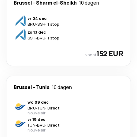
Brussel
-
Sharm el-Sheikh
10 dagen
vr 04 dec
BRU
-
SSH
·
1 stop
zo 13 dec
SSH
-
BRU
·
1 stop
152 EUR
vanaf
Brussel
-
Tunis
10 dagen
wo 09 dec
BRU
-
TUN
·
Direct
Nouvelair
vr 18 dec
TUN
-
BRU
·
Direct
Nouvelair