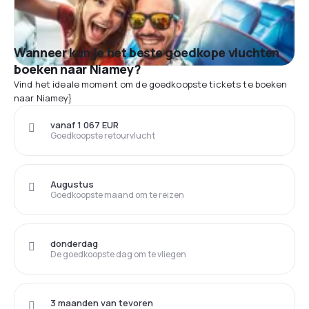
Wanneer kun je het beste goedkope vluchten
boeken naar Niamey?
Vind het ideale moment om de goedkoopste tickets te boeken
naar Niamey}
vanaf 1 067 EUR
Goedkoopste retourvlucht
Augustus
Goedkoopste maand om te reizen
donderdag
De goedkoopste dag om te vliegen
3 maanden van tevoren