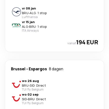
vr 08 jan
BRU
-
ALG
·
1 stop
Lufthansa
vr 15 jan
ALG
-
BRU
·
1 stop
ITA Airways
194 EUR
vanaf
Brussel
-
Espargos
8 dagen
wo 26 aug
BRU
-
SID
·
Direct
TUI fly Belgium
wo 02 sep
SID
-
BRU
·
Direct
TUI fly Belgium