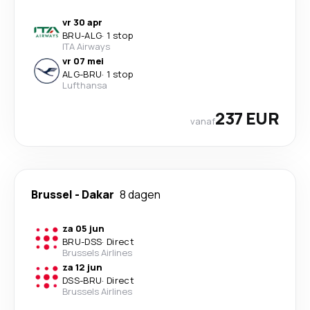
vr 30 apr
BRU
-
ALG
·
1 stop
ITA Airways
vr 07 mei
ALG
-
BRU
·
1 stop
Lufthansa
237 EUR
vanaf
Brussel
-
Dakar
8 dagen
za 05 jun
BRU
-
DSS
·
Direct
Brussels Airlines
za 12 jun
DSS
-
BRU
·
Direct
Brussels Airlines