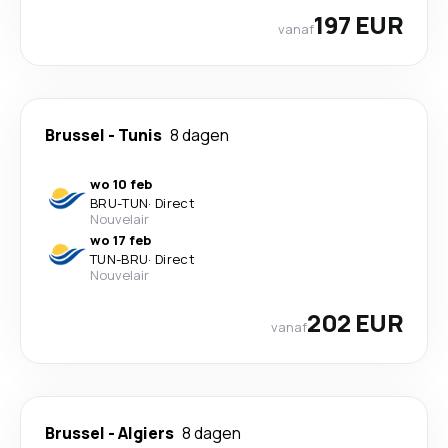
197 EUR
vanaf
Brussel
-
Tunis
8 dagen
wo 10 feb
BRU
-
TUN
·
Direct
Nouvelair
wo 17 feb
TUN
-
BRU
·
Direct
Nouvelair
202 EUR
vanaf
Brussel
-
Algiers
8 dagen