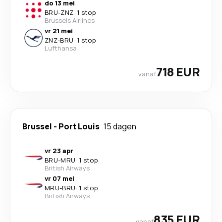
do 13 mei
BRU
-
ZNZ
·
1 stop
Brussels Airlines
vr 21 mei
ZNZ
-
BRU
·
1 stop
Lufthansa
718 EUR
vanaf
Brussel
-
Port Louis
15 dagen
vr 23 apr
BRU
-
MRU
·
1 stop
British Airways
vr 07 mei
MRU
-
BRU
·
1 stop
British Airways
835 EUR
vanaf