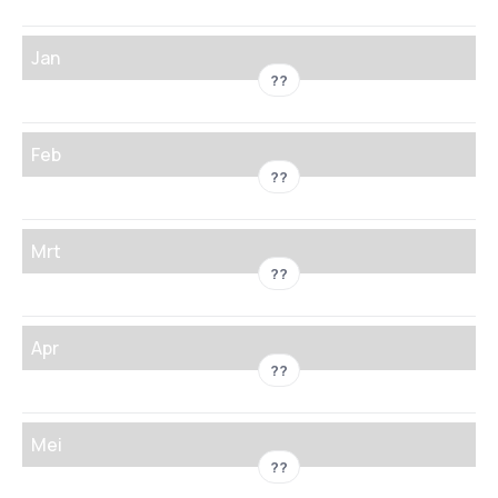
Jan
??
Feb
??
Mrt
??
Apr
??
Mei
??