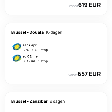
619 EUR
vanaf
Brussel
-
Douala
16 dagen
za 17 apr
BRU
-
DLA
·
1 stop
zo 02 mei
DLA
-
BRU
·
1 stop
657 EUR
vanaf
Brussel
-
Zanzibar
9 dagen