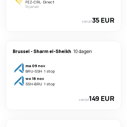
FEZ
-
CRL
·
Direct
Ryanair
35 EUR
vanaf
Brussel
-
Sharm el-Sheikh
10 dagen
ma 09 nov
BRU
-
SSH
·
1 stop
wo 18 nov
SSH
-
BRU
·
1 stop
149 EUR
vanaf