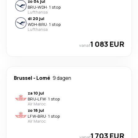
zo 04 jul
BRU
-
WDH
·
1 stop
Lufthansa
di 20 jul
WDH
-
BRU
·
1 stop
Lufthansa
1 083 EUR
vanaf
Brussel
-
Lomé
9 dagen
za 10 jul
BRU
-
LFW
·
1 stop
Air Maroc
zo 18 jul
LFW
-
BRU
·
1 stop
Air Maroc
1 703 EUR
vanaf