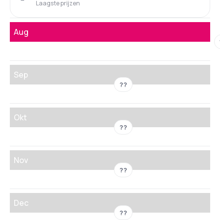
Laagste prijzen
Aug
Sep
??
Okt
??
Nov
??
Dec
??