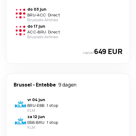
do 03 jun
BRU
-
ACC
·
Direct
Brussels Airlines
do 17 jun
ACC
-
BRU
·
Direct
Brussels Airlines
649 EUR
vanaf
Brussel
-
Entebbe
9 dagen
vr 04 jun
BRU
-
EBB
·
1 stop
KLM
za 12 jun
EBB
-
BRU
·
1 stop
KLM