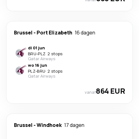
Brussel
-
Port Elizabeth
16 dagen
di 01 jun
BRU
-
PLZ
·
2 stops
Qatar Airways
wo 16 jun
PLZ
-
BRU
·
2 stops
Qatar Airways
864 EUR
vanaf
Brussel
-
Windhoek
17 dagen