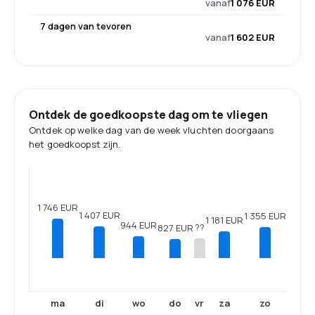
vanaf
1 076 EUR
7 dagen van tevoren
vanaf
1 602 EUR
Ontdek de goedkoopste dag om te vliegen
Ontdek op welke dag van de week vluchten doorgaans
het goedkoopst zijn.
1 746 EUR
1 407 EUR
1 355 EUR
1 181 EUR
944 EUR
??
827 EUR
ma
di
wo
do
vr
za
zo