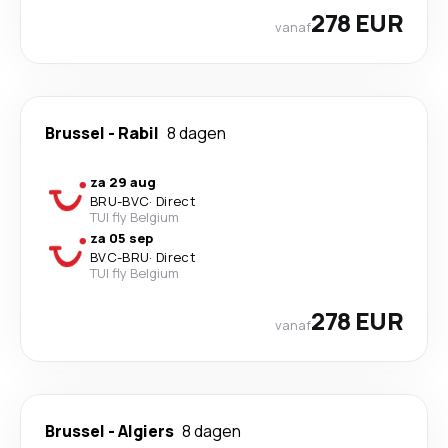
278 EUR
vanaf
Brussel
-
Rabil
8 dagen
za 29 aug
BRU
-
BVC
·
Direct
TUI fly Belgium
za 05 sep
BVC
-
BRU
·
Direct
TUI fly Belgium
278 EUR
vanaf
Brussel
-
Algiers
8 dagen