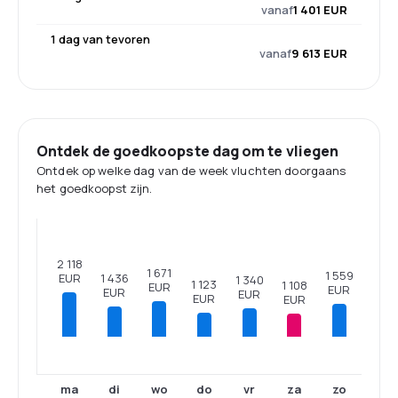
vanaf
1 401 EUR
1 dag van tevoren
vanaf
9 613 EUR
Ontdek de goedkoopste dag om te vliegen
Ontdek op welke dag van de week vluchten doorgaans
het goedkoopst zijn.
2 118
1 671
1 559
EUR
1 436
1 340
1 123
1 108
EUR
EUR
EUR
EUR
EUR
EUR
ma
di
wo
do
vr
za
zo