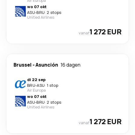
Air Europa
wo 07 okt
ASU
-
BRU
·
2 stops
United Airlines
1 272 EUR
vanaf
Brussel
-
Asunción
16 dagen
di 22 sep
BRU
-
ASU
·
1 stop
Air Europa
wo 07 okt
ASU
-
BRU
·
2 stops
United Airlines
1 272 EUR
vanaf