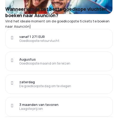
Wanneer kun je het beste goedkope vluchten
boeken naar Asunción?
Vind het ideale moment om de goedkoopste tickets te boeken
naar Asunción}
vanaf 1 271 EUR
Goedkoopste retourvlucht
Augustus
Goedkoopste maand om te reizen
zaterdag
De goedkoopste dag om te vliegen
3 maanden van tevoren
Laagste prijzen