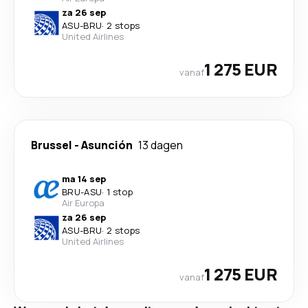
za 26 sep
ASU
-
BRU
·
2 stops
United Airlines
1 275 EUR
vanaf
Brussel
-
Asunción
13 dagen
ma 14 sep
BRU
-
ASU
·
1 stop
Air Europa
za 26 sep
ASU
-
BRU
·
2 stops
United Airlines
1 275 EUR
vanaf