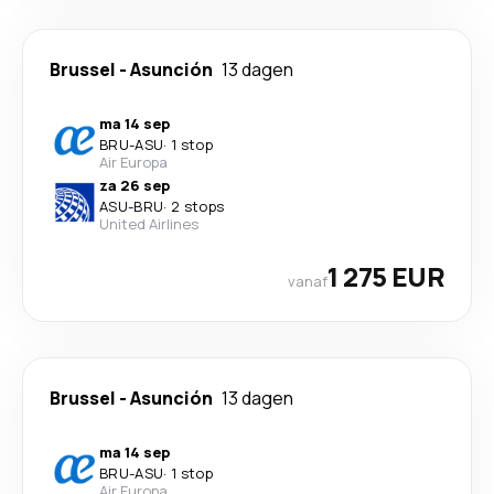
Brussel
-
Asunción
13 dagen
ma 14 sep
BRU
-
ASU
·
1 stop
Air Europa
za 26 sep
ASU
-
BRU
·
2 stops
United Airlines
1 275 EUR
vanaf
Brussel
-
Asunción
13 dagen
ma 14 sep
BRU
-
ASU
·
1 stop
Air Europa