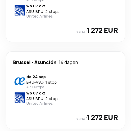
wo 07 okt
ASU
-
BRU
·
2 stops
United Airlines
1 272 EUR
vanaf
Brussel
-
Asunción
14 dagen
do 24 sep
BRU
-
ASU
·
1 stop
Air Europa
wo 07 okt
ASU
-
BRU
·
2 stops
United Airlines
1 272 EUR
vanaf