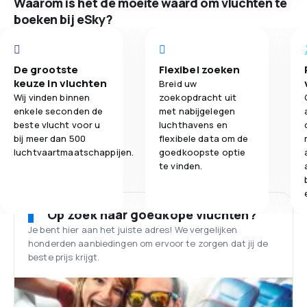
Waarom is het de moeite waard om vluchten te
boeken bij eSky?
De grootste
Flexibel zoeken
keuze in vluchten
Breid uw
Wij vinden binnen
zoekopdracht uit
enkele seconden de
met nabijgelegen
beste vlucht voor u
luchthavens en
bij meer dan 500
flexibele data om de
luchtvaartmaatschappijen.
goedkoopste optie
te vinden.
Op zoek naar goedkope vluchten?
Je bent hier aan het juiste adres! We vergelijken
honderden aanbiedingen om ervoor te zorgen dat jij de
beste prijs krijgt.