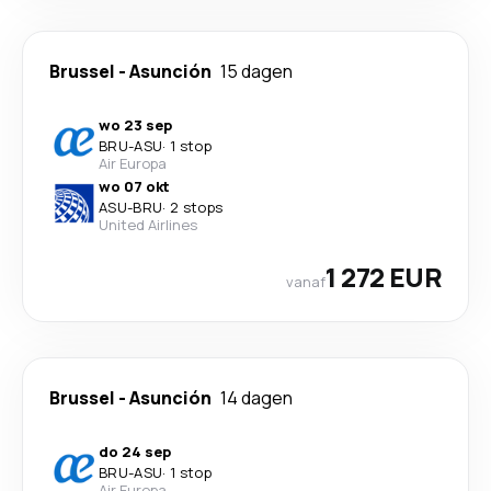
Brussel
-
Asunción
15 dagen
wo 23 sep
BRU
-
ASU
·
1 stop
Air Europa
wo 07 okt
ASU
-
BRU
·
2 stops
United Airlines
1 272 EUR
vanaf
Brussel
-
Asunción
14 dagen
do 24 sep
BRU
-
ASU
·
1 stop
Air Europa