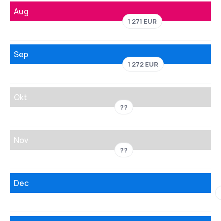
Aug
1 271 EUR
Sep
1 272 EUR
Okt
??
Nov
??
Dec