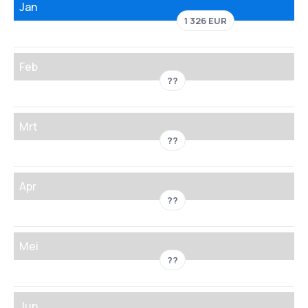
Jan
1 326 EUR
Feb
??
Mrt
??
Apr
??
Mei
??
Jun