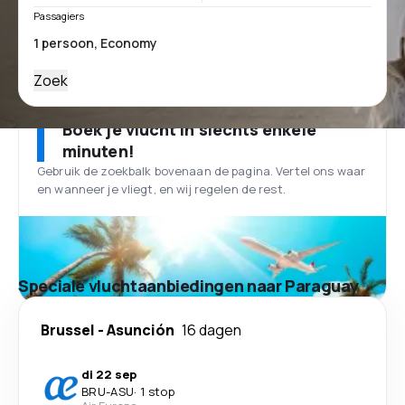
Passagiers
Zoek
Boek je vlucht in slechts enkele
minuten!
Gebruik de zoekbalk bovenaan de pagina. Vertel ons waar
en wanneer je vliegt, en wij regelen de rest.
Speciale vluchtaanbiedingen naar Paraguay
Brussel
-
Asunción
16 dagen
di 22 sep
BRU
-
ASU
·
1 stop