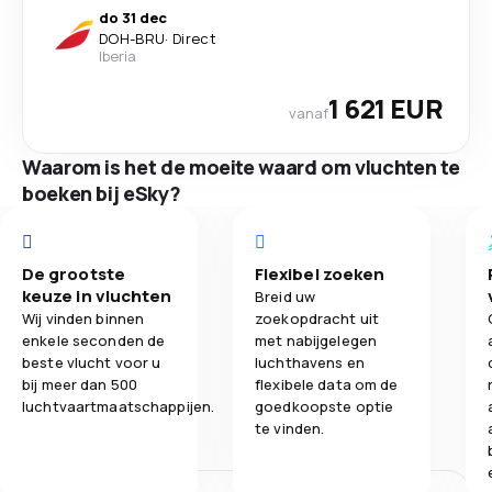
do 31 dec
DOH
-
BRU
·
Direct
Iberia
1 621 EUR
vanaf
Waarom is het de moeite waard om vluchten te
boeken bij eSky?
De grootste
Flexibel zoeken
keuze in vluchten
Breid uw
Wij vinden binnen
zoekopdracht uit
enkele seconden de
met nabijgelegen
beste vlucht voor u
luchthavens en
bij meer dan 500
flexibele data om de
luchtvaartmaatschappijen.
goedkoopste optie
te vinden.