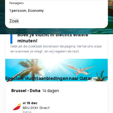
Passagiers
Zoek
Boek je vlucht in slechts enkele
minuten!
Gebruik de zoekbalk bovenaan de pagina. Vertel ons waar
en wanneer je vliegt, en wij regelen de rest.
Speciale vluchtaanbiedingen naar Qatar
Brussel
-
Doha
14 dagen
vr 18 dec
BRU
-
DOH
·
Direct
Iberia