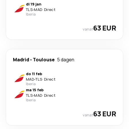
di 19 jan
TLS
-
MAD
·
Direct
Iberia
63 EUR
vanaf
Madrid
-
Toulouse
5 dagen
do 11 feb
MAD
-
TLS
·
Direct
Iberia
ma 15 feb
TLS
-
MAD
·
Direct
Iberia
63 EUR
vanaf