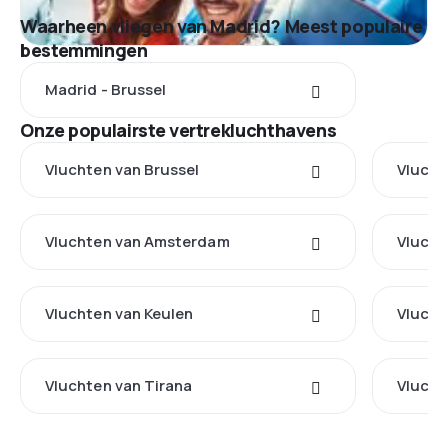
Waarheen vliegen van Madrid? Meest populaire
bestemmingen
Madrid - Brussel
Onze populairste vertrekluchthavens
Vluchten van Brussel
Vlucht
Vluchten van Amsterdam
Vlucht
Vluchten van Keulen
Vlucht
Vluchten van Tirana
Vlucht