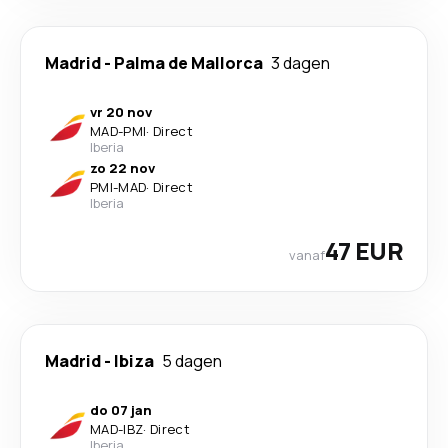
Madrid
-
Palma de Mallorca
3 dagen
vr 20 nov
MAD
-
PMI
·
Direct
Iberia
zo 22 nov
PMI
-
MAD
·
Direct
Iberia
47 EUR
vanaf
Madrid
-
Ibiza
5 dagen
do 07 jan
MAD
-
IBZ
·
Direct
Iberia