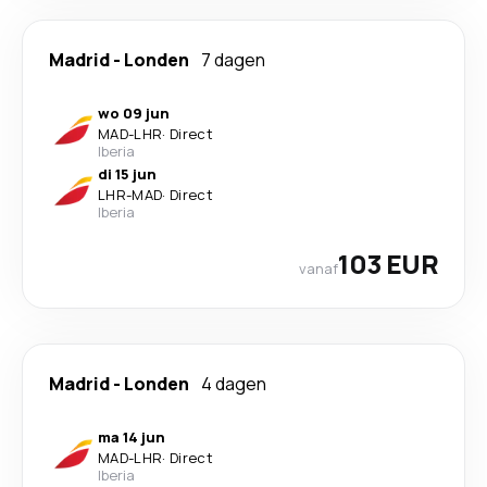
Madrid
-
Londen
7 dagen
wo 09 jun
MAD
-
LHR
·
Direct
Iberia
di 15 jun
LHR
-
MAD
·
Direct
Iberia
103 EUR
vanaf
Madrid
-
Londen
4 dagen
ma 14 jun
MAD
-
LHR
·
Direct
Iberia