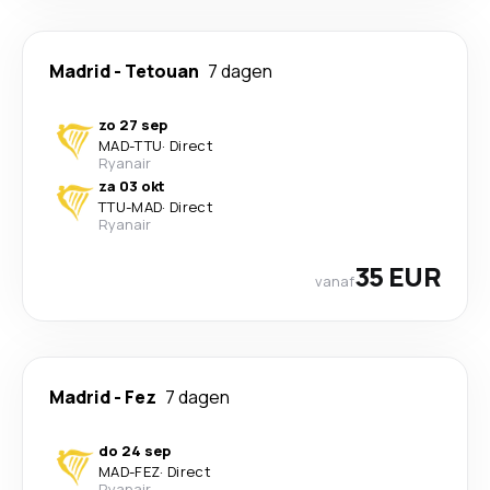
Madrid
-
Tetouan
7 dagen
zo 27 sep
MAD
-
TTU
·
Direct
Ryanair
za 03 okt
TTU
-
MAD
·
Direct
Ryanair
35 EUR
vanaf
Madrid
-
Fez
7 dagen
do 24 sep
MAD
-
FEZ
·
Direct
Ryanair