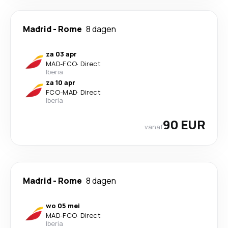
Madrid
-
Rome
8 dagen
za 03 apr
MAD
-
FCO
·
Direct
Iberia
za 10 apr
FCO
-
MAD
·
Direct
Iberia
90 EUR
vanaf
Madrid
-
Rome
8 dagen
wo 05 mei
MAD
-
FCO
·
Direct
Iberia