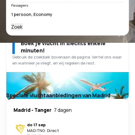
Passagiers
Zoek
Boek je vlucht in slechts enkele
minuten!
Gebruik de zoekbalk bovenaan de pagina. Vertel ons waar
en wanneer je vliegt, en wij regelen de rest.
Speciale vluchtaanbiedingen van Madrid
Madrid
-
Tanger
7 dagen
do 17 sep
MAD
-
TNG
·
Direct