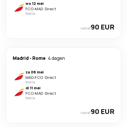
wo 12 mei
FCO
-
MAD
·
Direct
Iberia
90 EUR
vanaf
Madrid
-
Rome
4 dagen
za 08 mei
MAD
-
FCO
·
Direct
Iberia
di 11 mei
FCO
-
MAD
·
Direct
Iberia
90 EUR
vanaf