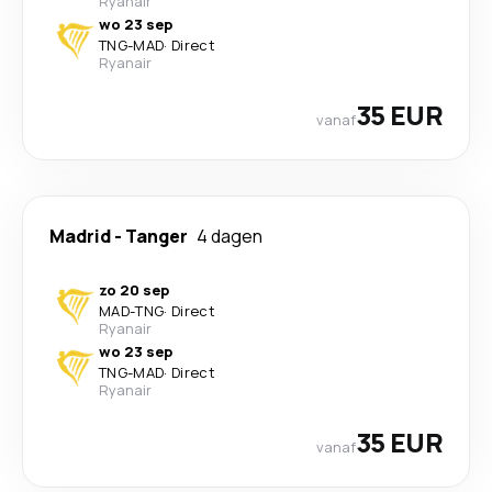
Ryanair
wo 23 sep
TNG
-
MAD
·
Direct
Ryanair
35 EUR
vanaf
Madrid
-
Tanger
4 dagen
zo 20 sep
MAD
-
TNG
·
Direct
Ryanair
wo 23 sep
TNG
-
MAD
·
Direct
Ryanair
35 EUR
vanaf