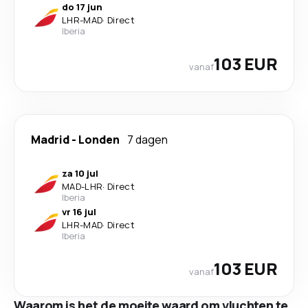
do 17 jun
LHR
-
MAD
·
Direct
Iberia
103 EUR
vanaf
Madrid
-
Londen
7 dagen
za 10 jul
MAD
-
LHR
·
Direct
Iberia
vr 16 jul
LHR
-
MAD
·
Direct
Iberia
103 EUR
vanaf
Waarom is het de moeite waard om vluchten te