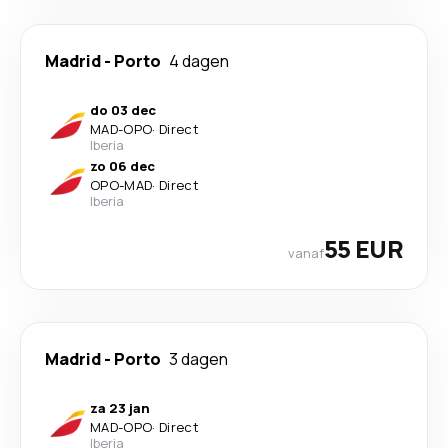
Madrid
-
Porto
4 dagen
do 03 dec
MAD
-
OPO
·
Direct
Iberia
zo 06 dec
OPO
-
MAD
·
Direct
Iberia
55 EUR
vanaf
Madrid
-
Porto
3 dagen
za 23 jan
MAD
-
OPO
·
Direct
Iberia