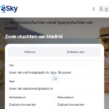
Vliegtickets
Vluchten vanaf Spanje
Vluchten van
Madrid
Zoek vluchten
van Madrid
Retour
Enkele reis
Van
Naar
Vertrekdatum
Retourdatum