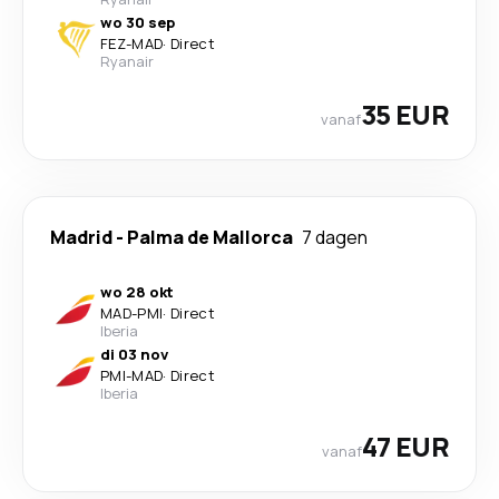
wo 30 sep
FEZ
-
MAD
·
Direct
Ryanair
35 EUR
vanaf
Madrid
-
Palma de Mallorca
7 dagen
wo 28 okt
MAD
-
PMI
·
Direct
Iberia
di 03 nov
PMI
-
MAD
·
Direct
Iberia
47 EUR
vanaf