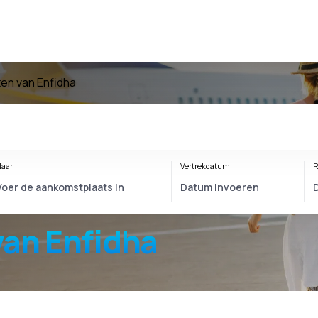
ten van Enfidha
aar
Vertrekdatum
R
van Enfidha