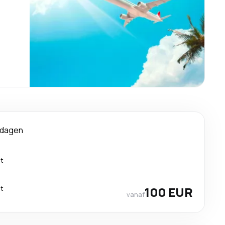
 dagen
ct
ct
100 EUR
vanaf