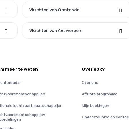
Vluchten van Oostende
Vluchten van Antwerpen
m meer te weten
Over eSky
uchtenradar
Over ons
chtvaartmaatschappijen
Affiliate programma
tionale luchtvaartmaatschappijen
Mijn boekingen
chtvaartmaatschappijen -
Ondersteuning en contac
oordelingen
iegvelden