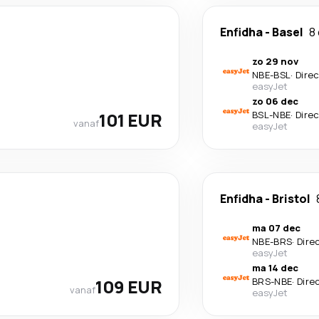
Enfidha
-
Basel
8
zo 29 nov
NBE
-
BSL
·
Dire
easyJet
zo 06 dec
101 EUR
BSL
-
NBE
·
Dire
vanaf
easyJet
Enfidha
-
Bristol
ma 07 dec
NBE
-
BRS
·
Dire
easyJet
ma 14 dec
109 EUR
BRS
-
NBE
·
Dire
vanaf
easyJet