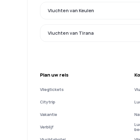
Vluchten van Keulen
Vluchten van Tirana
Plan uw reis
Ko
Vliegtickets
Vl
Citytrip
Lu
Vakantie
Na
Lu
Verblijf
be
Vlucht+hotel
Vl