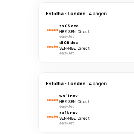
Enfidha
-
Londen
4 dagen
za 05 dec
NBE
-
SEN
·
Direct
easyJet
di 08 dec
SEN
-
NBE
·
Direct
easyJet
Enfidha
-
Londen
4 dagen
wo 11 nov
NBE
-
SEN
·
Direct
easyJet
za 14 nov
SEN
-
NBE
·
Direct
easyJet