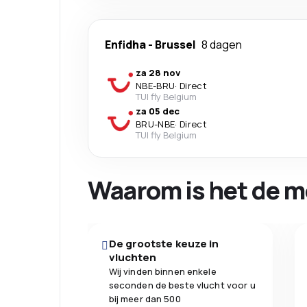
Enfidha
-
Brussel
8 dagen
za 28 nov
NBE
-
BRU
·
Direct
TUI fly Belgium
za 05 dec
BRU
-
NBE
·
Direct
TUI fly Belgium
Waarom is het de m
De grootste keuze in
vluchten
Wij vinden binnen enkele
seconden de beste vlucht voor u
bij meer dan 500