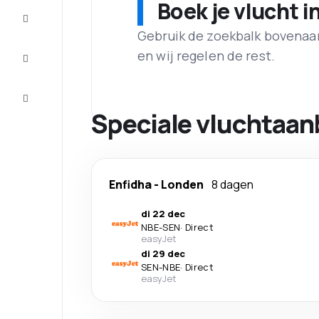
Boek je vlucht i
Maak de
reis
compleet
Gebruik de zoekbalk bovenaan 
en wij regelen de rest.
Inspiratie
en tips
Klantenservice
Speciale vluchtaan
Enfidha
-
Londen
8 dagen
di 22 dec
NBE
-
SEN
·
Direct
easyJet
di 29 dec
SEN
-
NBE
·
Direct
easyJet