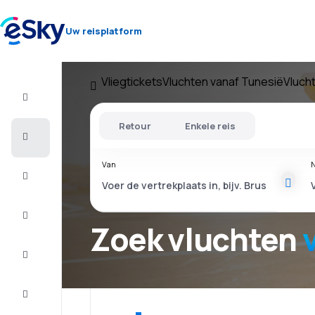
Uw reisplatform
Vliegtickets
Vluchten vanaf Tunesië
Vluch
Vlucht+Hotel
Retour
Enkele reis
Vliegtickets
Van
N
Vakantie
Citytrip
Zoek vluchten
Verblijf
Aanbiedingen