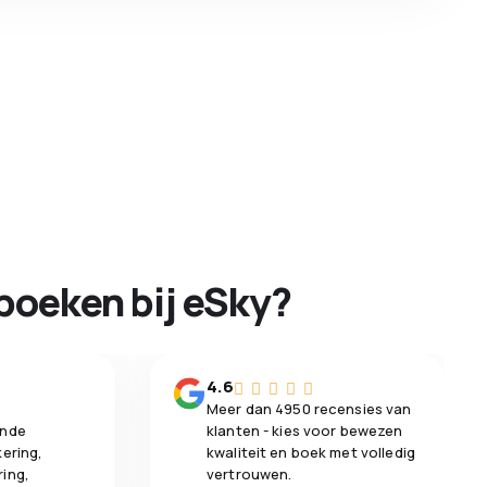
boeken bij eSky?
n
4.6
Meer dan 4950 recensies van
ende
klanten - kies voor bewezen
kering,
kwaliteit en boek met volledig
ring,
vertrouwen.