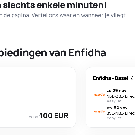
n slechts enkele minuten!
de pagina. Vertel ons waar en wanneer je vliegt,
biedingen van Enfidha
Enfidha
-
Basel
4
zo 29 nov
NBE
-
BSL
·
Dire
easyJet
wo 02 dec
100 EUR
BSL
-
NBE
·
Dire
vanaf
easyJet