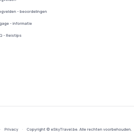
iegvelden - beoordelingen
gage - informatie
Q - Reistips
Privacy
Copyright © eSkyTravel.be. Alle rechten voorbehouden.