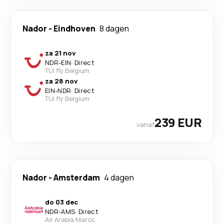
Nador
-
Eindhoven
8 dagen
za 21 nov
NDR
-
EIN
·
Direct
TUI fly Belgium
za 28 nov
EIN
-
NDR
·
Direct
TUI fly Belgium
239 EUR
vanaf
Nador
-
Amsterdam
4 dagen
do 03 dec
NDR
-
AMS
·
Direct
Air Arabia Maroc