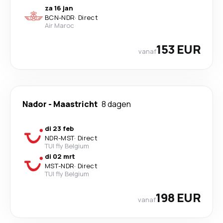
za 16 jan
BCN
-
NDR
·
Direct
Air Maroc
153 EUR
vanaf
Nador
-
Maastricht
8 dagen
di 23 feb
NDR
-
MST
·
Direct
TUI fly Belgium
di 02 mrt
MST
-
NDR
·
Direct
TUI fly Belgium
198 EUR
vanaf