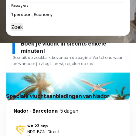
Passagiers
Zoek
Boek je vlucht in slechts enkele
minuten!
Gebruik de zoekbalk bovenaan de pagina. Vertel ons waar
en wanneer je vliegt, en wij regelen de rest.
Speciale vluchtaanbiedingen van Nador
Nador
-
Barcelona
5 dagen
wo 23 sep
NDR
-
BCN
·
Direct