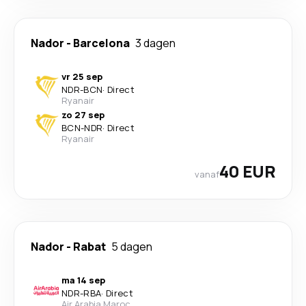
Nador
-
Barcelona
3 dagen
vr 25 sep
NDR
-
BCN
·
Direct
Ryanair
zo 27 sep
BCN
-
NDR
·
Direct
Ryanair
40 EUR
vanaf
Nador
-
Rabat
5 dagen
ma 14 sep
NDR
-
RBA
·
Direct
Air Arabia Maroc