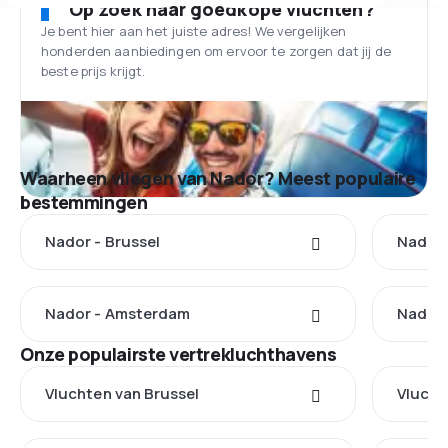
Op zoek naar goedkope vluchten?
Je bent hier aan het juiste adres! We vergelijken
honderden aanbiedingen om ervoor te zorgen dat jij de
beste prijs krijgt.
Waarheen vliegen van Nador? Meest populaire
bestemmingen
Nador - Brussel
Nador 
Nador - Amsterdam
Nador 
Onze populairste vertrekluchthavens
Vluchten van Brussel
Vlucht