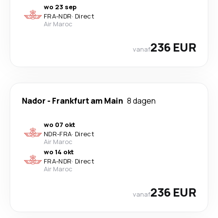
wo 23 sep
FRA
-
NDR
·
Direct
Air Maroc
236 EUR
vanaf
Nador
-
Frankfurt am Main
8 dagen
wo 07 okt
NDR
-
FRA
·
Direct
Air Maroc
wo 14 okt
FRA
-
NDR
·
Direct
Air Maroc
236 EUR
vanaf