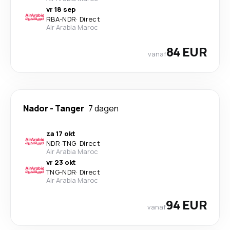
vr 18 sep
RBA
-
NDR
·
Direct
Air Arabia Maroc
84 EUR
vanaf
Nador
-
Tanger
7 dagen
za 17 okt
NDR
-
TNG
·
Direct
Air Arabia Maroc
vr 23 okt
TNG
-
NDR
·
Direct
Air Arabia Maroc
94 EUR
vanaf