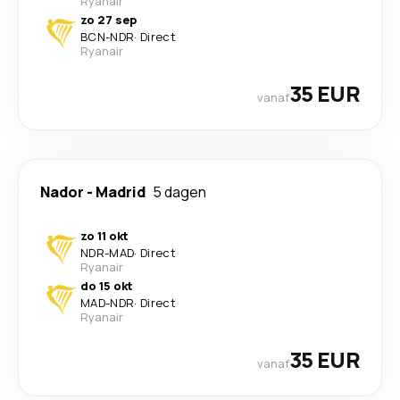
Ryanair
zo 27 sep
BCN
-
NDR
·
Direct
Ryanair
35 EUR
vanaf
Nador
-
Madrid
5 dagen
zo 11 okt
NDR
-
MAD
·
Direct
Ryanair
do 15 okt
MAD
-
NDR
·
Direct
Ryanair
35 EUR
vanaf