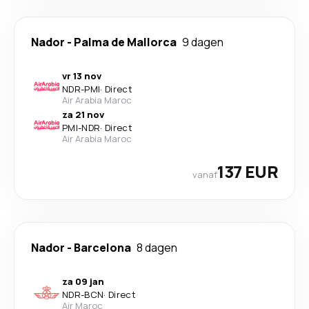
Nador
-
Palma de Mallorca
9 dagen
vr 13 nov
NDR
-
PMI
·
Direct
Air Arabia Maroc
za 21 nov
PMI
-
NDR
·
Direct
Air Arabia Maroc
137 EUR
vanaf
Nador
-
Barcelona
8 dagen
za 09 jan
NDR
-
BCN
·
Direct
Air Maroc