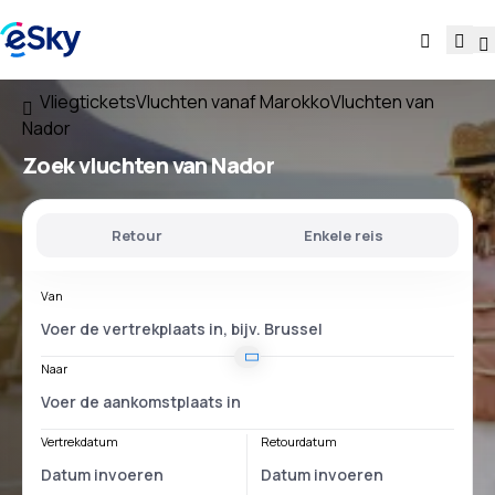
Vliegtickets
Vluchten vanaf Marokko
Vluchten van
Nador
Zoek vluchten
van Nador
Retour
Enkele reis
Van
Naar
Vertrekdatum
Retourdatum