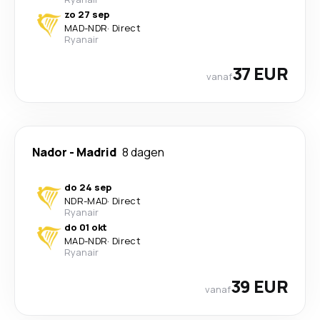
zo 27 sep
MAD
-
NDR
·
Direct
Ryanair
37 EUR
vanaf
Nador
-
Madrid
8 dagen
do 24 sep
NDR
-
MAD
·
Direct
Ryanair
do 01 okt
MAD
-
NDR
·
Direct
Ryanair
39 EUR
vanaf