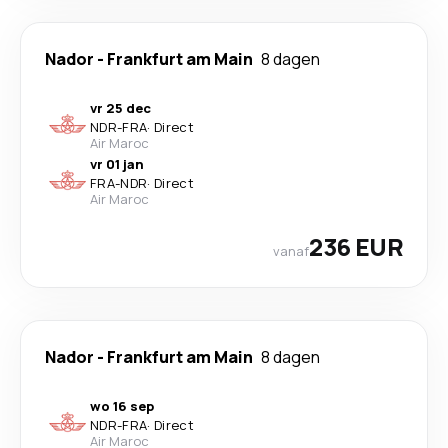
Nador
-
Frankfurt am Main
8 dagen
vr 25 dec
NDR
-
FRA
·
Direct
Air Maroc
vr 01 jan
FRA
-
NDR
·
Direct
Air Maroc
236 EUR
vanaf
Nador
-
Frankfurt am Main
8 dagen
wo 16 sep
NDR
-
FRA
·
Direct
Air Maroc