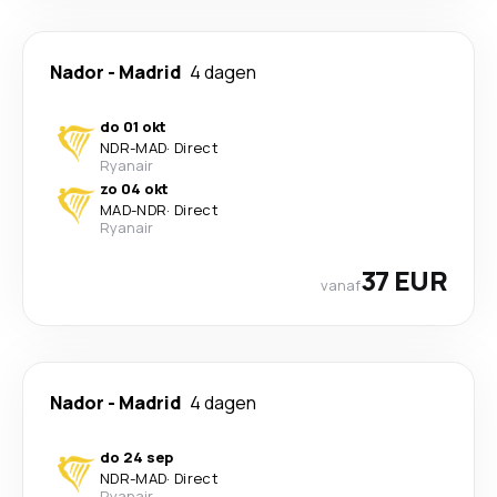
Nador
-
Madrid
4 dagen
do 01 okt
NDR
-
MAD
·
Direct
Ryanair
zo 04 okt
MAD
-
NDR
·
Direct
Ryanair
37 EUR
vanaf
Nador
-
Madrid
4 dagen
do 24 sep
NDR
-
MAD
·
Direct
Ryanair