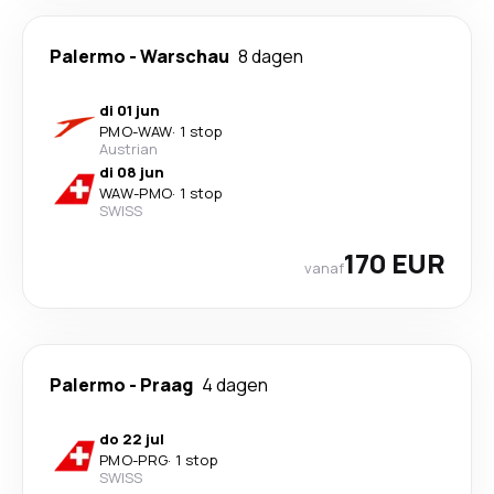
Palermo
-
Warschau
8 dagen
di 01 jun
PMO
-
WAW
·
1 stop
Austrian
di 08 jun
WAW
-
PMO
·
1 stop
SWISS
170 EUR
vanaf
Palermo
-
Praag
4 dagen
do 22 jul
PMO
-
PRG
·
1 stop
SWISS