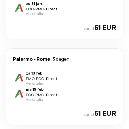
zo 31 jan
FCO
-
PMO
·
Direct
Aeroitalia
61 EUR
vanaf
Palermo
-
Rome
3 dagen
za 13 feb
PMO
-
FCO
·
Direct
Aeroitalia
ma 15 feb
FCO
-
PMO
·
Direct
Aeroitalia
61 EUR
vanaf