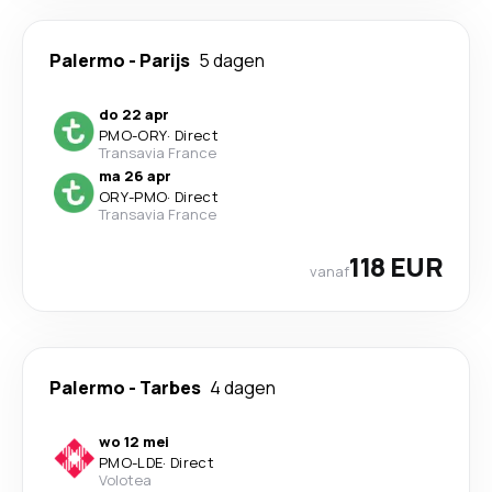
Palermo
-
Parijs
5 dagen
do 22 apr
PMO
-
ORY
·
Direct
Transavia France
ma 26 apr
ORY
-
PMO
·
Direct
Transavia France
118 EUR
vanaf
Palermo
-
Tarbes
4 dagen
wo 12 mei
PMO
-
LDE
·
Direct
Volotea