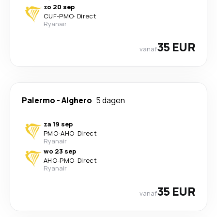
zo 20 sep
CUF
-
PMO
·
Direct
Ryanair
35 EUR
vanaf
Palermo
-
Alghero
5 dagen
za 19 sep
PMO
-
AHO
·
Direct
Ryanair
wo 23 sep
AHO
-
PMO
·
Direct
Ryanair
35 EUR
vanaf