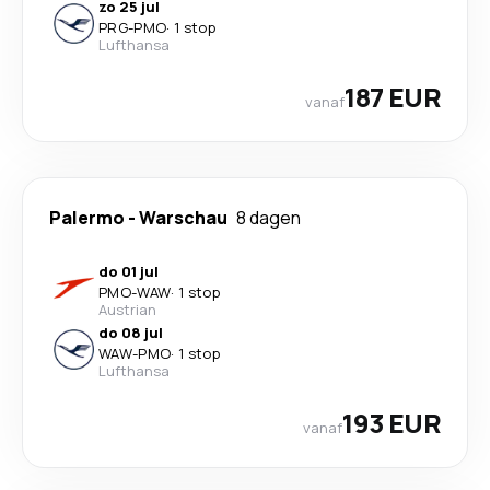
zo 25 jul
PRG
-
PMO
·
1 stop
Lufthansa
187 EUR
vanaf
Palermo
-
Warschau
8 dagen
do 01 jul
PMO
-
WAW
·
1 stop
Austrian
do 08 jul
WAW
-
PMO
·
1 stop
Lufthansa
193 EUR
vanaf