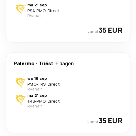
ma 21 sep
PSA
-
PMO
·
Direct
Ryanair
35 EUR
vanaf
Palermo
-
Triëst
6 dagen
wo 16 sep
PMO
-
TRS
·
Direct
Ryanair
ma 21 sep
TRS
-
PMO
·
Direct
Ryanair
35 EUR
vanaf