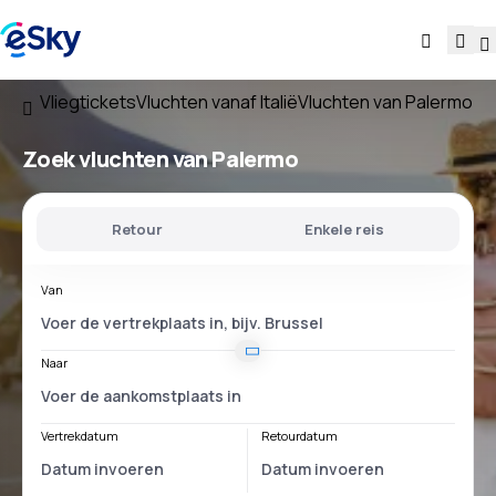
Vliegtickets
Vluchten vanaf Italië
Vluchten van Palermo
Zoek vluchten
van Palermo
Retour
Enkele reis
Van
Naar
Vertrekdatum
Retourdatum