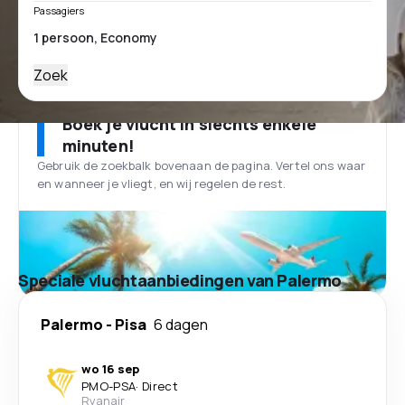
Passagiers
Zoek
Boek je vlucht in slechts enkele
minuten!
Gebruik de zoekbalk bovenaan de pagina. Vertel ons waar
en wanneer je vliegt, en wij regelen de rest.
Speciale vluchtaanbiedingen van Palermo
Palermo
-
Pisa
6 dagen
wo 16 sep
PMO
-
PSA
·
Direct
Ryanair