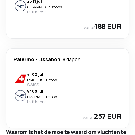
zo 11 jul
OTP
-
PMO
·
2 stops
Lufthansa
188 EUR
vanaf
Palermo
-
Lissabon
8 dagen
vr 02 jul
PMO
-
LIS
·
1 stop
SWISS
vr 09 jul
LIS
-
PMO
·
1 stop
Lufthansa
237 EUR
vanaf
Waarom is het de moeite waard om vluchten te