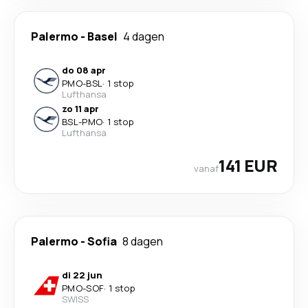
Palermo
-
Basel
4 dagen
do 08 apr
PMO
-
BSL
·
1 stop
Lufthansa
zo 11 apr
BSL
-
PMO
·
1 stop
Lufthansa
141 EUR
vanaf
Palermo
-
Sofia
8 dagen
di 22 jun
PMO
-
SOF
·
1 stop
SWISS