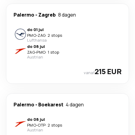
Palermo
-
Zagreb
8 dagen
do 01 jul
PMO
-
ZAG
·
2 stops
Lufthansa
do 08 jul
ZAG
-
PMO
·
1 stop
Austrian
215 EUR
vanaf
Palermo
-
Boekarest
4 dagen
do 08 jul
PMO
-
OTP
·
2 stops
Austrian