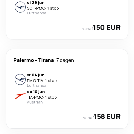
di 29 jun
SOF
-
PMO
·
1 stop
Lufthansa
150 EUR
vanaf
Palermo
-
Tirana
7 dagen
vr 04 jun
PMO
-
TIA
·
1 stop
Lufthansa
do 10 jun
TIA
-
PMO
·
1 stop
Austrian
158 EUR
vanaf