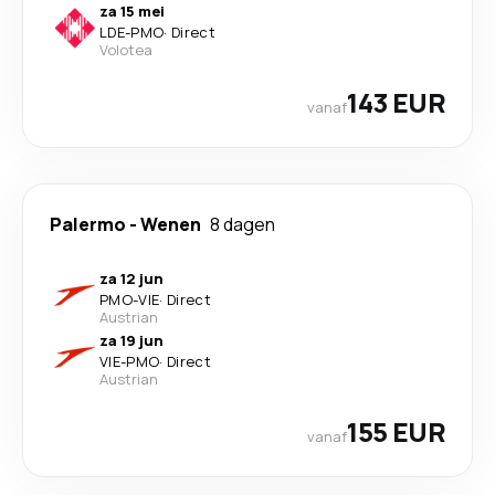
za 15 mei
LDE
-
PMO
·
Direct
Volotea
143 EUR
vanaf
Palermo
-
Wenen
8 dagen
za 12 jun
PMO
-
VIE
·
Direct
Austrian
za 19 jun
VIE
-
PMO
·
Direct
Austrian
155 EUR
vanaf