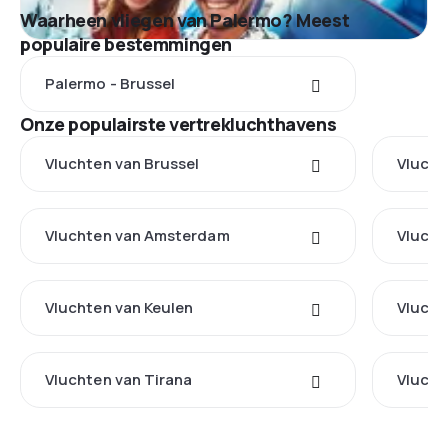
Waarheen vliegen van Palermo? Meest
populaire bestemmingen
Palermo - Brussel
Onze populairste vertrekluchthavens
Vluchten van Brussel
Vlucht
Vluchten van Amsterdam
Vlucht
Vluchten van Keulen
Vlucht
Vluchten van Tirana
Vlucht