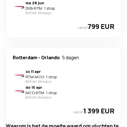
ma 28 jun
DXB
-
RTM
·
1 stop
British Airways
799 EUR
vanaf
Rotterdam
-
Orlando
5 dagen
zo 11 apr
RTM
-
MCO
·
1 stop
British Airways
do 15 apr
MCO
-
RTM
·
1 stop
British Airways
1 399 EUR
vanaf
Waarom is het de moeite waard om vluchten te