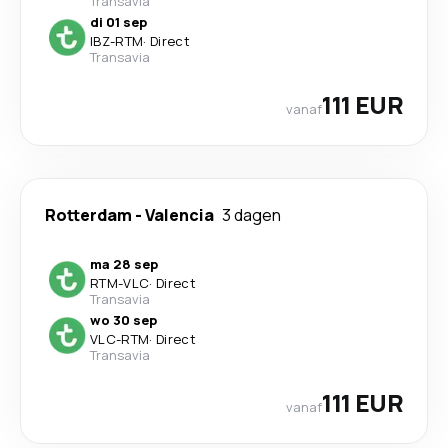
Transavia
di 01 sep
IBZ
-
RTM
·
Direct
Transavia
111 EUR
vanaf
Rotterdam
-
Valencia
3 dagen
ma 28 sep
RTM
-
VLC
·
Direct
Transavia
wo 30 sep
VLC
-
RTM
·
Direct
Transavia
111 EUR
vanaf