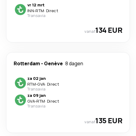
vr 12 mrt
INN
-
RTM
·
Direct
Transavia
134 EUR
vanaf
Rotterdam
-
Genève
8 dagen
za 02 jan
RTM
-
GVA
·
Direct
Transavia
za 09 jan
GVA
-
RTM
·
Direct
Transavia
135 EUR
vanaf