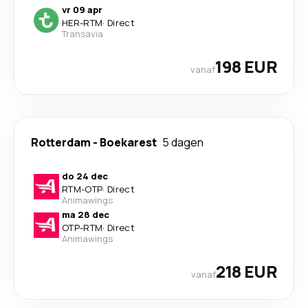
vr 09 apr
HER
-
RTM
·
Direct
Transavia
198 EUR
vanaf
Rotterdam
-
Boekarest
5 dagen
do 24 dec
RTM
-
OTP
·
Direct
Animawings
ma 28 dec
OTP
-
RTM
·
Direct
Animawings
218 EUR
vanaf