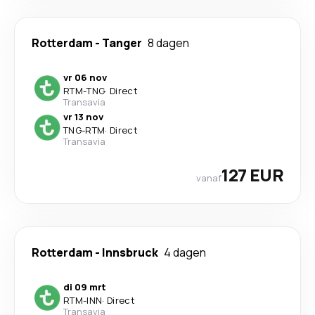
Rotterdam
-
Tanger
8 dagen
vr 06 nov
RTM
-
TNG
·
Direct
Transavia
vr 13 nov
TNG
-
RTM
·
Direct
Transavia
127 EUR
vanaf
Rotterdam
-
Innsbruck
4 dagen
di 09 mrt
RTM
-
INN
·
Direct
Transavia