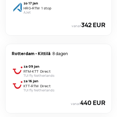
zo 17 jan
HRG
-
RTM
·
1 stop
AJet
342 EUR
vanaf
Rotterdam
-
Kittilä
8 dagen
za 09 jan
RTM
-
KTT
·
Direct
TUI fly Netherlands
za 16 jan
KTT
-
RTM
·
Direct
TUI fly Netherlands
440 EUR
vanaf