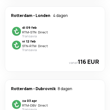
Rotterdam
-
Londen
4 dagen
di 09 feb
RTM
-
STN
·
Direct
Transavia
vr 12 feb
STN
-
RTM
·
Direct
Transavia
116 EUR
vanaf
Rotterdam
-
Dubrovnik
8 dagen
za 03 apr
RTM
-
DBV
·
Direct
Transavia