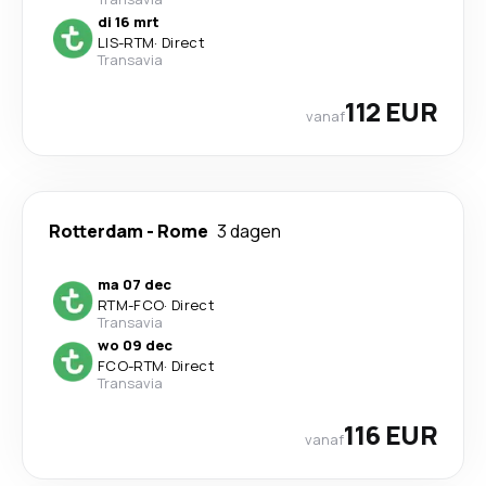
di 16 mrt
LIS
-
RTM
·
Direct
Transavia
112 EUR
vanaf
Rotterdam
-
Rome
3 dagen
ma 07 dec
RTM
-
FCO
·
Direct
Transavia
wo 09 dec
FCO
-
RTM
·
Direct
Transavia
116 EUR
vanaf