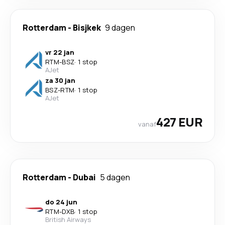
Rotterdam
-
Bisjkek
9 dagen
vr 22 jan
RTM
-
BSZ
·
1 stop
AJet
za 30 jan
BSZ
-
RTM
·
1 stop
AJet
427 EUR
vanaf
Rotterdam
-
Dubai
5 dagen
do 24 jun
RTM
-
DXB
·
1 stop
British Airways