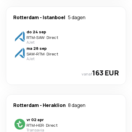
Rotterdam
-
Istanboel
5 dagen
do 24 sep
RTM
-
SAW
·
Direct
AJet
ma 28 sep
SAW
-
RTM
·
Direct
AJet
163 EUR
vanaf
Rotterdam
-
Heraklion
8 dagen
vr 02 apr
RTM
-
HER
·
Direct
Transavia