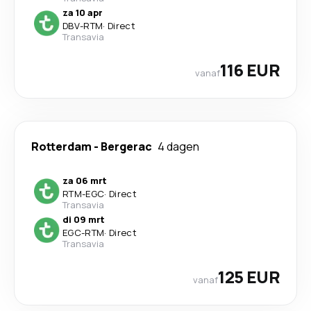
za 10 apr
DBV
-
RTM
·
Direct
Transavia
116 EUR
vanaf
Rotterdam
-
Bergerac
4 dagen
za 06 mrt
RTM
-
EGC
·
Direct
Transavia
di 09 mrt
EGC
-
RTM
·
Direct
Transavia
125 EUR
vanaf