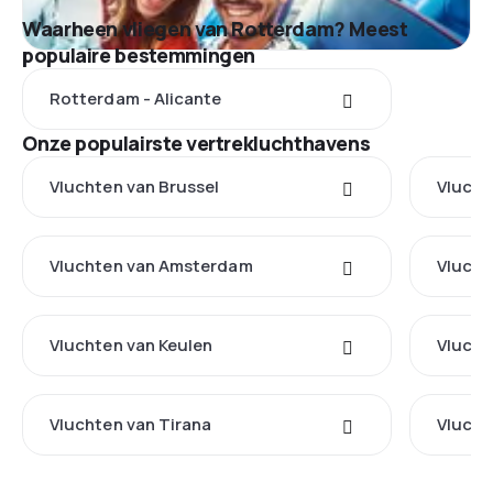
Waarheen vliegen van Rotterdam? Meest
populaire bestemmingen
Rotterdam - Alicante
Onze populairste vertrekluchthavens
Vluchten van Brussel
Vlucht
Vluchten van Amsterdam
Vlucht
Vluchten van Keulen
Vlucht
Vluchten van Tirana
Vlucht