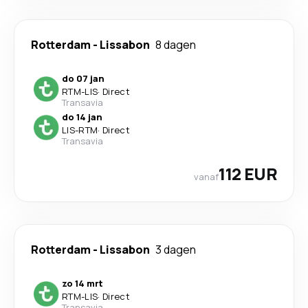
Rotterdam
-
Lissabon
8 dagen
do 07 jan
RTM
-
LIS
·
Direct
Transavia
do 14 jan
LIS
-
RTM
·
Direct
Transavia
112 EUR
vanaf
Rotterdam
-
Lissabon
3 dagen
zo 14 mrt
RTM
-
LIS
·
Direct
Transavia