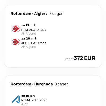
Rotterdam
-
Algiers
8 dagen
za 13 mrt
RTM
-
ALG
·
Direct
Air Algerie
za 20 mrt
ALG
-
RTM
·
Direct
Air Algerie
372 EUR
vanaf
Rotterdam
-
Hurghada
8 dagen
zo 10 jan
RTM
-
HRG
·
1 stop
AJet