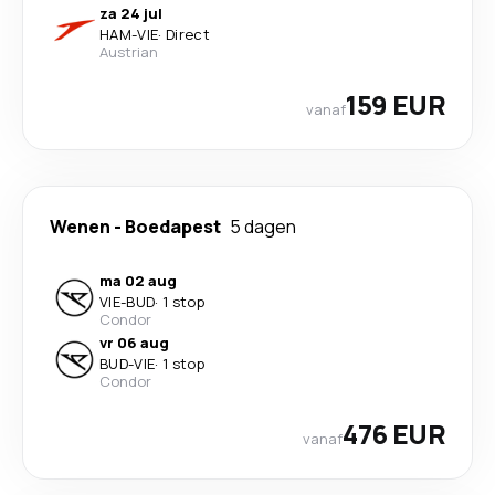
za 24 jul
HAM
-
VIE
·
Direct
Austrian
159 EUR
vanaf
Wenen
-
Boedapest
5 dagen
ma 02 aug
VIE
-
BUD
·
1 stop
Condor
vr 06 aug
BUD
-
VIE
·
1 stop
Condor
476 EUR
vanaf