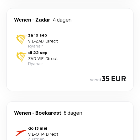
Wenen
-
Zadar
4 dagen
za 19 sep
VIE
-
ZAD
·
Direct
Ryanair
di 22 sep
ZAD
-
VIE
·
Direct
Ryanair
35 EUR
vanaf
Wenen
-
Boekarest
8 dagen
do 13 mei
VIE
-
OTP
·
Direct
Austrian