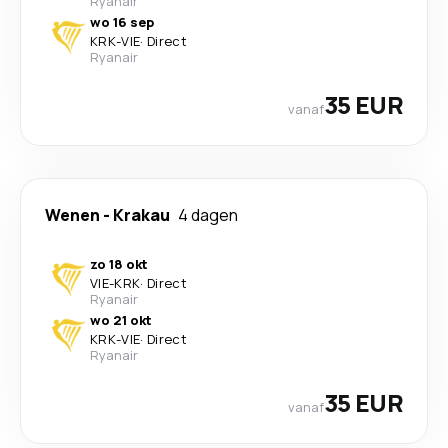
Ryanair
wo 16 sep
KRK
-
VIE
·
Direct
Ryanair
35 EUR
vanaf
Wenen
-
Krakau
4 dagen
zo 18 okt
VIE
-
KRK
·
Direct
Ryanair
wo 21 okt
KRK
-
VIE
·
Direct
Ryanair
35 EUR
vanaf