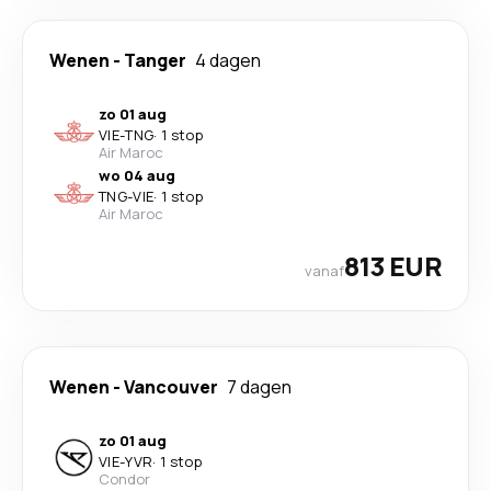
Wenen
-
Tanger
4 dagen
zo 01 aug
VIE
-
TNG
·
1 stop
Air Maroc
wo 04 aug
TNG
-
VIE
·
1 stop
Air Maroc
813 EUR
vanaf
Wenen
-
Vancouver
7 dagen
zo 01 aug
VIE
-
YVR
·
1 stop
Condor