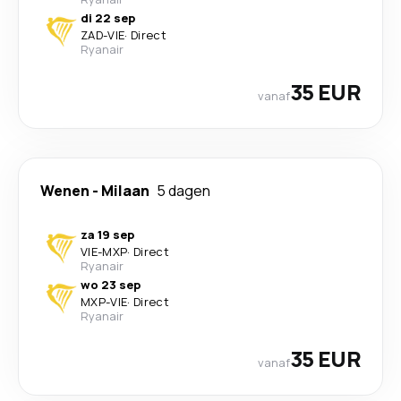
di 22 sep
ZAD
-
VIE
·
Direct
Ryanair
35 EUR
vanaf
Wenen
-
Milaan
5 dagen
za 19 sep
VIE
-
MXP
·
Direct
Ryanair
wo 23 sep
MXP
-
VIE
·
Direct
Ryanair
35 EUR
vanaf