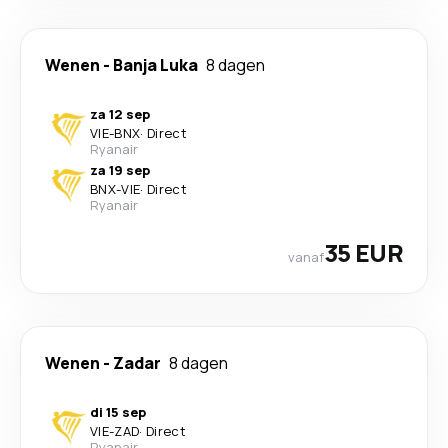
Wenen
-
Banja Luka
8 dagen
za 12 sep
VIE
-
BNX
·
Direct
Ryanair
za 19 sep
BNX
-
VIE
·
Direct
Ryanair
35 EUR
vanaf
Wenen
-
Zadar
8 dagen
di 15 sep
VIE
-
ZAD
·
Direct
Ryanair