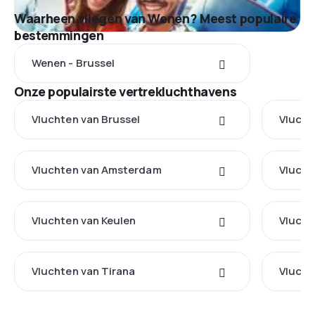
Waarheen vliegen van Wenen? Meest populaire
bestemmingen
Wenen - Brussel
Onze populairste vertrekluchthavens
Vluchten van Brussel
Vlucht
Vluchten van Amsterdam
Vlucht
Vluchten van Keulen
Vlucht
Vluchten van Tirana
Vlucht