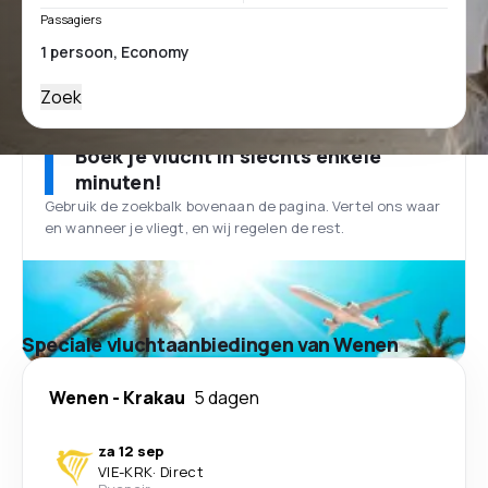
Passagiers
Zoek
Boek je vlucht in slechts enkele
minuten!
Gebruik de zoekbalk bovenaan de pagina. Vertel ons waar
en wanneer je vliegt, en wij regelen de rest.
Speciale vluchtaanbiedingen van Wenen
Wenen
-
Krakau
5 dagen
za 12 sep
VIE
-
KRK
·
Direct