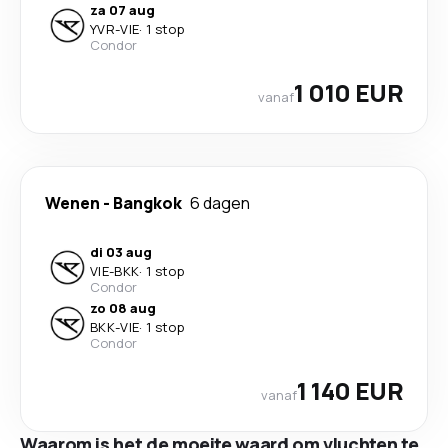
za 07 aug
YVR
-
VIE
·
1 stop
Condor
1 010 EUR
vanaf
Wenen
-
Bangkok
6 dagen
di 03 aug
VIE
-
BKK
·
1 stop
Condor
zo 08 aug
BKK
-
VIE
·
1 stop
Condor
1 140 EUR
vanaf
Waarom is het de moeite waard om vluchten te