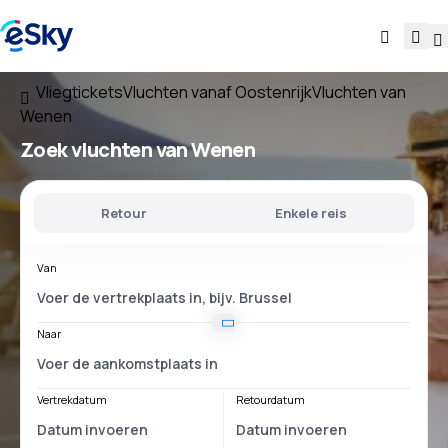
Vliegtickets
Vluchten vanaf Oostenrijk
Vluchten van
Wenen
Zoek vluchten
van Wenen
Retour
Enkele reis
Van
Naar
Vertrekdatum
Retourdatum