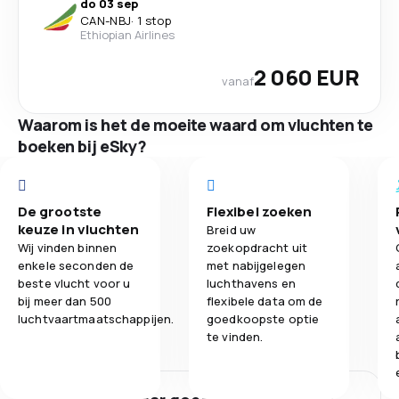
do 03 sep
CAN
-
NBJ
·
1 stop
Ethiopian Airlines
2 060 EUR
vanaf
Waarom is het de moeite waard om vluchten te
boeken bij eSky?
De grootste
Flexibel zoeken
keuze in vluchten
Breid uw
Wij vinden binnen
zoekopdracht uit
enkele seconden de
met nabijgelegen
beste vlucht voor u
luchthavens en
bij meer dan 500
flexibele data om de
luchtvaartmaatschappijen.
goedkoopste optie
te vinden.