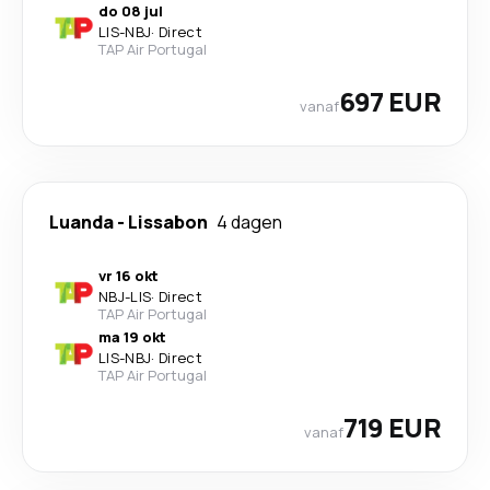
do 08 jul
LIS
-
NBJ
·
Direct
TAP Air Portugal
697 EUR
vanaf
Luanda
-
Lissabon
4 dagen
vr 16 okt
NBJ
-
LIS
·
Direct
TAP Air Portugal
ma 19 okt
LIS
-
NBJ
·
Direct
TAP Air Portugal
719 EUR
vanaf