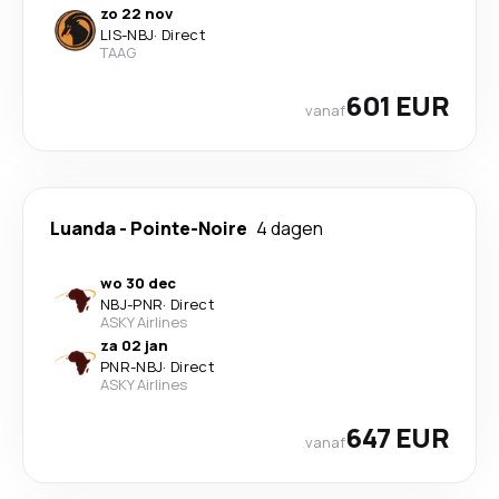
zo 22 nov
LIS
-
NBJ
·
Direct
TAAG
601 EUR
vanaf
Luanda
-
Pointe-Noire
4 dagen
wo 30 dec
NBJ
-
PNR
·
Direct
ASKY Airlines
za 02 jan
PNR
-
NBJ
·
Direct
ASKY Airlines
647 EUR
vanaf