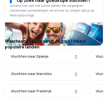
Op zoek naar goedkope vluchten?
Je bent hier aan het juiste adres! We vergelijken
honderden aanbiedingen om ervoor te zorgen dat jij de
beste prijs krijgt.
Waarheen vliegen vanaf Angola? Meest
populaire landen
Vluchten naar Spanje
Vlucht
Vluchten naar Marokko
Vlucht
Vluchten naar Frankrijk
Vlucht