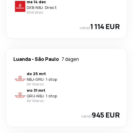
ma 14 dec
DXB
-
NBJ
·
Direct
Emirates
1 114 EUR
vanaf
Luanda
-
São Paulo
7 dagen
do 25 mrt
NBJ
-
GRU
·
1 stop
Air Maroc
wo 31 mrt
GRU
-
NBJ
·
1 stop
Air Maroc
945 EUR
vanaf