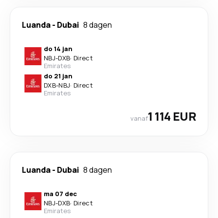
Luanda
-
Dubai
8 dagen
do 14 jan
NBJ
-
DXB
·
Direct
Emirates
do 21 jan
DXB
-
NBJ
·
Direct
Emirates
1 114 EUR
vanaf
Luanda
-
Dubai
8 dagen
ma 07 dec
NBJ
-
DXB
·
Direct
Emirates