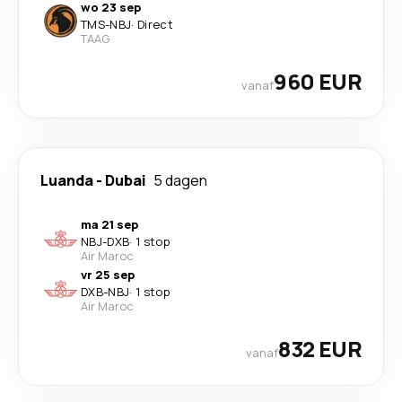
wo 23 sep
TMS
-
NBJ
·
Direct
TAAG
960 EUR
vanaf
Luanda
-
Dubai
5 dagen
ma 21 sep
NBJ
-
DXB
·
1 stop
Air Maroc
vr 25 sep
DXB
-
NBJ
·
1 stop
Air Maroc
832 EUR
vanaf