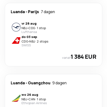
Luanda
-
Parijs
7 dagen
vr 28 aug
NBJ
-
CDG
·
1 stop
Lufthansa
do 03 sep
CDG
-
NBJ
·
2 stops
SWISS
1 384 EUR
vanaf
Luanda
-
Guangzhou
9 dagen
wo 26 aug
NBJ
-
CAN
·
1 stop
Ethiopian Airlines