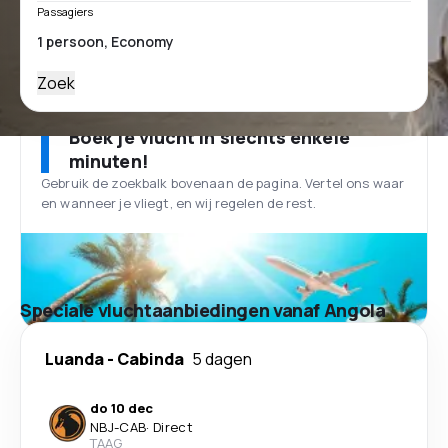
Passagiers
Zoek
Boek je vlucht in slechts enkele
minuten!
Gebruik de zoekbalk bovenaan de pagina. Vertel ons waar
en wanneer je vliegt, en wij regelen de rest.
Speciale vluchtaanbiedingen vanaf Angola
Luanda
-
Cabinda
5 dagen
do 10 dec
NBJ
-
CAB
·
Direct
TAAG