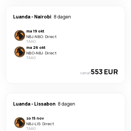
Luanda
-
Nairobi
8 dagen
ma 19 okt
NBJ
-
NBO
·
Direct
TAAG
ma 26 okt
NBO
-
NBJ
·
Direct
TAAG
553 EUR
vanaf
Luanda
-
Lissabon
8 dagen
zo 15 nov
NBJ
-
LIS
·
Direct
TAAG