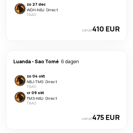
zo 27 dec
WDH
-
NBJ
·
Direct
TAAG
410 EUR
vanaf
Luanda
-
Sao Tomé
6 dagen
zo 04 okt
NBJ
-
TMS
·
Direct
TAAG
vr 09 okt
TMS
-
NBJ
·
Direct
TAAG
475 EUR
vanaf