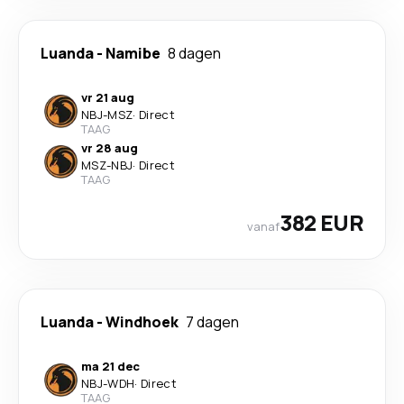
Luanda
-
Namibe
8 dagen
vr 21 aug
NBJ
-
MSZ
·
Direct
TAAG
vr 28 aug
MSZ
-
NBJ
·
Direct
TAAG
382 EUR
vanaf
Luanda
-
Windhoek
7 dagen
ma 21 dec
NBJ
-
WDH
·
Direct
TAAG