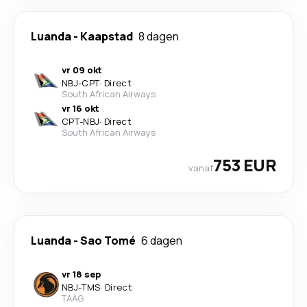
Luanda
-
Kaapstad
8 dagen
vr 09 okt
NBJ
-
CPT
·
Direct
South African Airways
vr 16 okt
CPT
-
NBJ
·
Direct
South African Airways
753 EUR
vanaf
Luanda
-
Sao Tomé
6 dagen
vr 18 sep
NBJ
-
TMS
·
Direct
TAAG