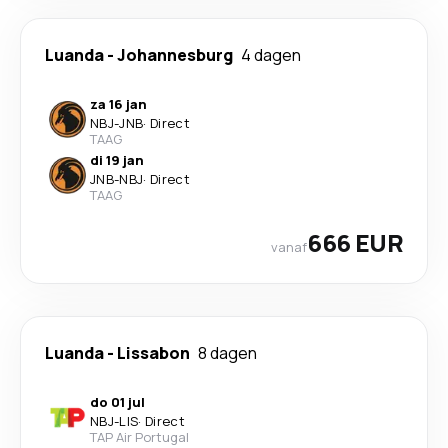
Luanda
-
Johannesburg
4 dagen
za 16 jan
NBJ
-
JNB
·
Direct
TAAG
di 19 jan
JNB
-
NBJ
·
Direct
TAAG
666 EUR
vanaf
Luanda
-
Lissabon
8 dagen
do 01 jul
NBJ
-
LIS
·
Direct
TAP Air Portugal