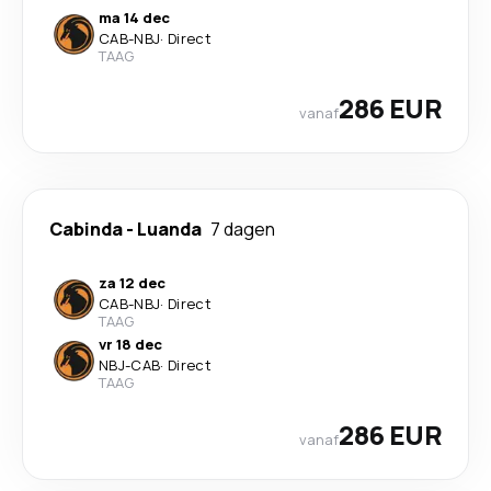
ma 14 dec
CAB
-
NBJ
·
Direct
TAAG
286 EUR
vanaf
Cabinda
-
Luanda
7 dagen
za 12 dec
CAB
-
NBJ
·
Direct
TAAG
vr 18 dec
NBJ
-
CAB
·
Direct
TAAG
286 EUR
vanaf