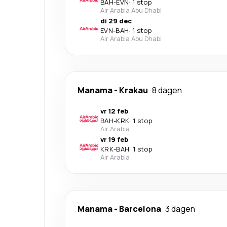
BAH
-
EVN
·
1 stop
Air Arabia Abu Dhabi
di 29 dec
EVN
-
BAH
·
1 stop
Air Arabia Abu Dhabi
Manama
-
Krakau
8 dagen
vr 12 feb
BAH
-
KRK
·
1 stop
Air Arabia
vr 19 feb
KRK
-
BAH
·
1 stop
Air Arabia
Manama
-
Barcelona
3 dagen