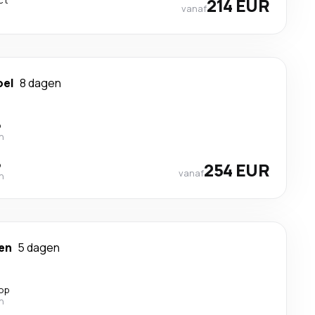
ct
214 EUR
vanaf
oel
8 dagen
p
n
p
254 EUR
vanaf
n
en
5 dagen
top
n