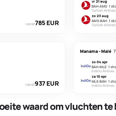
vr 21 aug
BAH
-
AMS
·
1 st
Turkish Airlines
zo 23 aug
785 EUR
AMS
-
BAH
·
1 st
vanaf
Turkish Airlines
Manama
-
Malé
7
zo 04 apr
BAH
-
MLE
·
1 st
IndiGo Airlines
za 10 apr
937 EUR
MLE
-
BAH
·
1 st
vanaf
IndiGo Airlines
oeite waard om vluchten te 