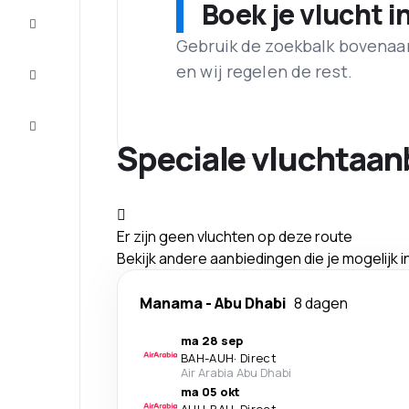
Boek je vlucht i
Maak de
reis
compleet
Gebruik de zoekbalk bovenaan 
en wij regelen de rest.
Inspiratie
en tips
Klantenservice
Speciale vluchtaan
Er zijn geen vluchten op deze route
Bekijk andere aanbiedingen die je mogelijk 
Manama
-
Abu Dhabi
8 dagen
ma 28 sep
BAH
-
AUH
·
Direct
Air Arabia Abu Dhabi
ma 05 okt