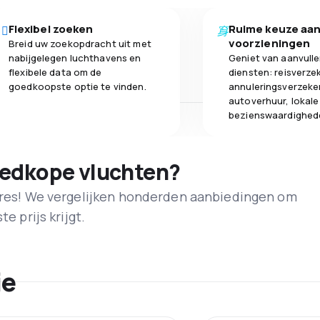
Flexibel zoeken
Ruime keuze aa
voorzieningen
Breid uw zoekopdracht uit met
nabijgelegen luchthavens en
Geniet van aanvull
flexibele data om de
diensten: reisverze
goedkoopste optie te vinden.
annuleringsverzeke
autoverhuur, lokale
bezienswaardighed
oedkope vluchten?
adres! We vergelijken honderden aanbiedingen om
e prijs krijgt.
ie