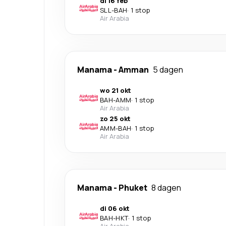
di 16 feb
SLL
-
BAH
·
1 stop
Air Arabia
Manama
-
Amman
5 dagen
wo 21 okt
BAH
-
AMM
·
1 stop
Air Arabia
zo 25 okt
AMM
-
BAH
·
1 stop
Air Arabia
Manama
-
Phuket
8 dagen
di 06 okt
BAH
-
HKT
·
1 stop