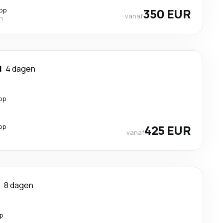
top
350 EUR
vanaf
n
d
4 dagen
op
op
425 EUR
vanaf
8 dagen
p