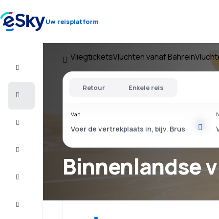
Uw reisplatform
Vliegtickets
Vluchten vanaf Bahrein
Vlucht
Vlucht+Hotel
Retour
Enkele reis
Vliegtickets
Van
N
Vakantie
Citytrip
Binnenlandse v
Verblijf
Aanbiedingen