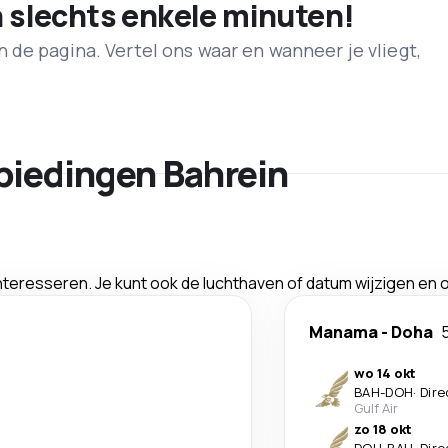
n slechts enkele minuten!
de pagina. Vertel ons waar en wanneer je vliegt,
biedingen Bahrein
interesseren. Je kunt ook de luchthaven of datum wijzigen en
Manama
-
Doha
wo 14 okt
BAH
-
DOH
·
Dire
Gulf Air
zo 18 okt