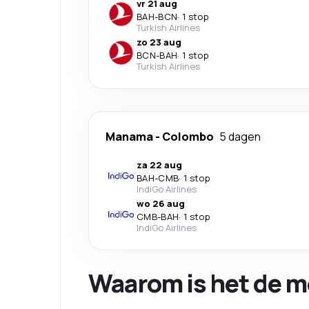
vr 21 aug
BAH
-
BCN
·
1 stop
Turkish Airlines
zo 23 aug
BCN
-
BAH
·
1 stop
Turkish Airlines
Manama
-
Colombo
5 dagen
za 22 aug
BAH
-
CMB
·
1 stop
IndiGo Airlines
wo 26 aug
CMB
-
BAH
·
1 stop
IndiGo Airlines
Waarom is het de m