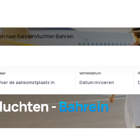
en naar Bahrein
Vluchten Bahrein
aar
Vertrekdatum
R
luchten -
Bahrein