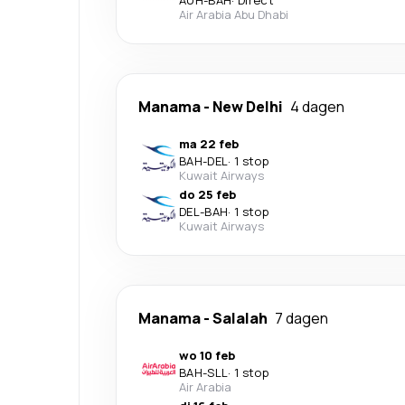
AUH
-
BAH
·
Direct
Air Arabia Abu Dhabi
Manama
-
New Delhi
4 dagen
ma 22 feb
BAH
-
DEL
·
1 stop
Kuwait Airways
do 25 feb
DEL
-
BAH
·
1 stop
Kuwait Airways
Manama
-
Salalah
7 dagen
wo 10 feb
BAH
-
SLL
·
1 stop
Air Arabia