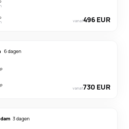
p
n
p
496 EUR
vanaf
n
n
6 dagen
op
op
730 EUR
vanaf
rdam
3 dagen