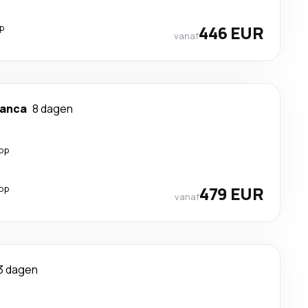
p
446 EUR
vanaf
lanca
8 dagen
top
top
479 EUR
vanaf
3 dagen