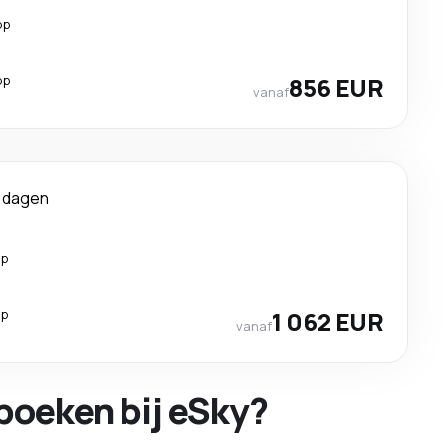
op
op
856 EUR
vanaf
 dagen
op
op
1 062 EUR
vanaf
boeken bij eSky?