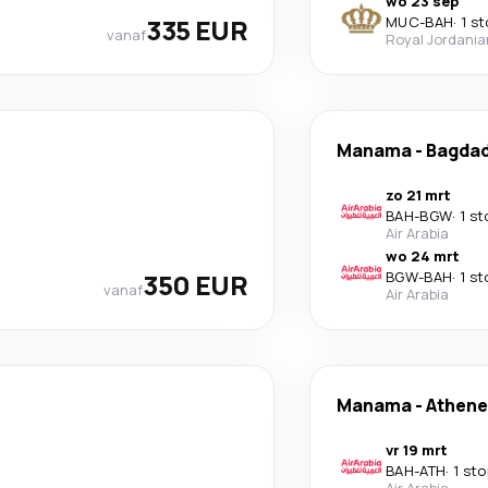
wo 23 sep
335 EUR
MUC
-
BAH
·
1 s
vanaf
Royal Jordania
Manama
-
Bagda
zo 21 mrt
BAH
-
BGW
·
1 st
Air Arabia
wo 24 mrt
350 EUR
BGW
-
BAH
·
1 st
vanaf
Air Arabia
Manama
-
Athene
vr 19 mrt
BAH
-
ATH
·
1 sto