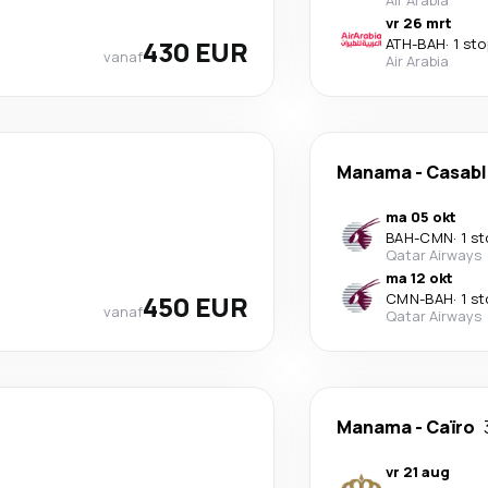
Air Arabia
vr 26 mrt
430 EUR
ATH
-
BAH
·
1 sto
vanaf
Air Arabia
Manama
-
Casab
ma 05 okt
BAH
-
CMN
·
1 s
Qatar Airways
ma 12 okt
450 EUR
CMN
-
BAH
·
1 s
vanaf
Qatar Airways
Manama
-
Caïro
vr 21 aug