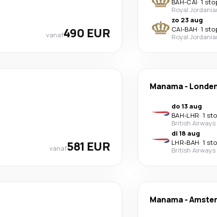
BAH
-
CAI
·
1 sto
Royal Jordania
zo 23 aug
490 EUR
CAI
-
BAH
·
1 sto
vanaf
Royal Jordania
Manama
-
Londe
do 13 aug
BAH
-
LHR
·
1 st
British Airways
di 18 aug
581 EUR
LHR
-
BAH
·
1 st
vanaf
British Airways
Manama
-
Amste