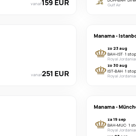
159 EUR
DOH
-
BAH
·
Dire
vanaf
Gulf Air
Manama
-
Istanb
zo 23 aug
BAH
-
IST
·
1 sto
Royal Jordania
zo 30 aug
251 EUR
IST
-
BAH
·
1 sto
vanaf
Royal Jordania
Manama
-
Münch
za 19 sep
BAH
-
MUC
·
1 s
Royal Jordania