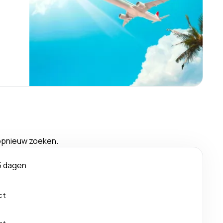
 opnieuw zoeken.
5 dagen
ct