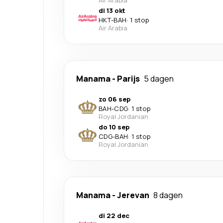
Air Arabia
di 13 okt
HKT
-
BAH
·
1 stop
Air Arabia
Manama
-
Parijs
5 dagen
zo 06 sep
BAH
-
CDG
·
1 stop
Royal Jordanian
do 10 sep
CDG
-
BAH
·
1 stop
Royal Jordanian
Manama
-
Jerevan
8 dagen
di 22 dec