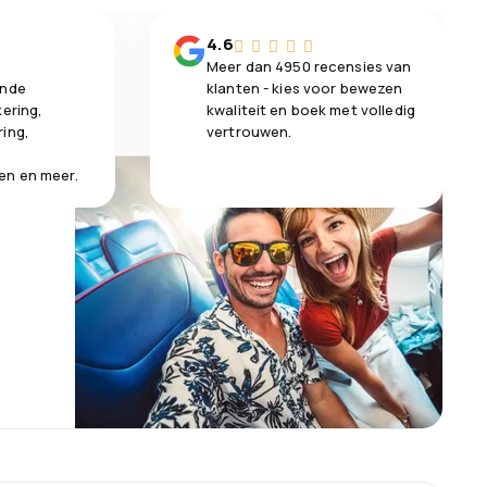
n
4.6
Meer dan 4950 recensies van
ende
klanten - kies voor bewezen
kering,
kwaliteit en boek met volledig
ring,
vertrouwen.
en en meer.