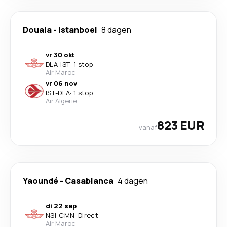
Douala
-
Istanboel
8 dagen
vr 30 okt
DLA
-
IST
·
1 stop
Air Maroc
vr 06 nov
IST
-
DLA
·
1 stop
Air Algerie
823 EUR
vanaf
Yaoundé
-
Casablanca
4 dagen
di 22 sep
NSI
-
CMN
·
Direct
Air Maroc