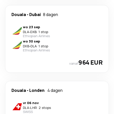
Douala
-
Dubai
8 dagen
wo 23 sep
DLA
-
DXB
·
1 stop
Ethiopian Airlines
wo 30 sep
DXB
-
DLA
·
1 stop
Ethiopian Airlines
964 EUR
vanaf
Douala
-
Londen
4 dagen
vr 06 nov
DLA
-
LHR
·
2 stops
SWISS