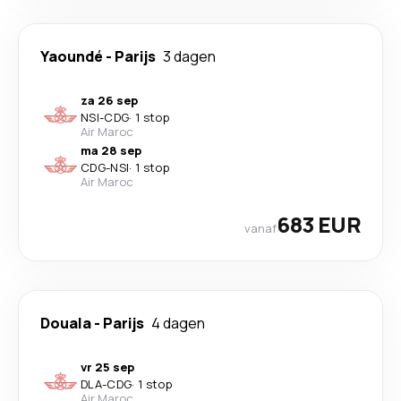
Yaoundé
-
Parijs
3 dagen
za 26 sep
NSI
-
CDG
·
1 stop
Air Maroc
ma 28 sep
CDG
-
NSI
·
1 stop
Air Maroc
683 EUR
vanaf
Douala
-
Parijs
4 dagen
vr 25 sep
DLA
-
CDG
·
1 stop
Air Maroc