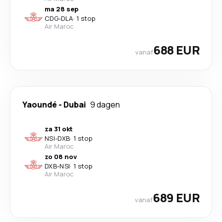
ma 28 sep
CDG
-
DLA
·
1 stop
Air Maroc
688 EUR
vanaf
Yaoundé
-
Dubai
9 dagen
za 31 okt
NSI
-
DXB
·
1 stop
Air Maroc
zo 08 nov
DXB
-
NSI
·
1 stop
Air Maroc
689 EUR
vanaf