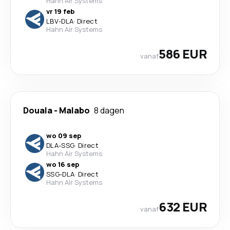
Hahn Air Systems
vr 19 feb
LBV
-
DLA
·
Direct
Hahn Air Systems
586 EUR
vanaf
Douala
-
Malabo
8 dagen
wo 09 sep
DLA
-
SSG
·
Direct
Hahn Air Systems
wo 16 sep
SSG
-
DLA
·
Direct
Hahn Air Systems
632 EUR
vanaf