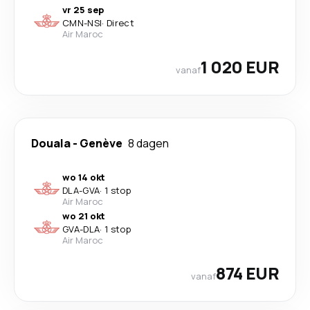
vr 25 sep
CMN
-
NSI
·
Direct
Air Maroc
1 020 EUR
vanaf
Douala
-
Genève
8 dagen
wo 14 okt
DLA
-
GVA
·
1 stop
Air Maroc
wo 21 okt
GVA
-
DLA
·
1 stop
Air Maroc
874 EUR
vanaf