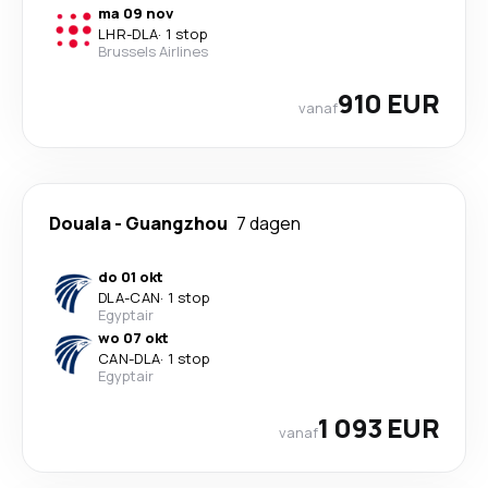
ma 09 nov
LHR
-
DLA
·
1 stop
Brussels Airlines
910 EUR
vanaf
Douala
-
Guangzhou
7 dagen
do 01 okt
DLA
-
CAN
·
1 stop
Egyptair
wo 07 okt
CAN
-
DLA
·
1 stop
Egyptair
1 093 EUR
vanaf