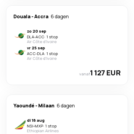
Douala
-
Accra
6 dagen
zo 20 sep
DLA
-
ACC
·
1 stop
Air Côte d'Ivoire
vr 25 sep
ACC
-
DLA
·
1 stop
Air Côte d'Ivoire
1 127 EUR
vanaf
Yaoundé
-
Milaan
6 dagen
di 18 aug
NSI
-
MXP
·
1 stop
Ethiopian Airlines