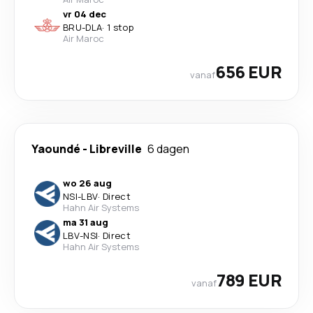
vr 04 dec
BRU
-
DLA
·
1 stop
Air Maroc
656 EUR
vanaf
Yaoundé
-
Libreville
6 dagen
wo 26 aug
NSI
-
LBV
·
Direct
Hahn Air Systems
ma 31 aug
LBV
-
NSI
·
Direct
Hahn Air Systems
789 EUR
vanaf