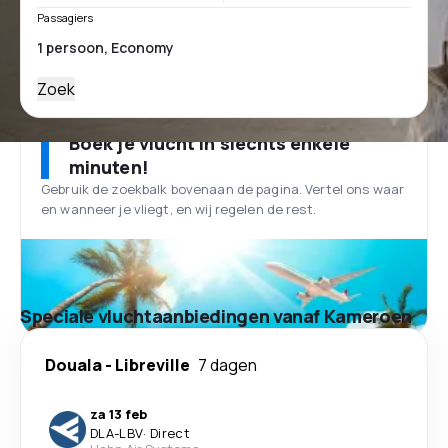
Passagiers
Zoek
Boek je vlucht in slechts enkele
minuten!
Gebruik de zoekbalk bovenaan de pagina. Vertel ons waar
en wanneer je vliegt, en wij regelen de rest.
Speciale vluchtaanbiedingen vanaf Kameroen
Douala
-
Libreville
7 dagen
za 13 feb
DLA
-
LBV
·
Direct