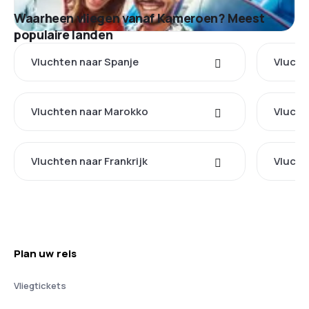
Waarheen vliegen vanaf Kameroen? Meest
populaire landen
Vluchten naar Spanje
Vlucht
Vluchten naar Marokko
Vlucht
Vluchten naar Frankrijk
Vlucht
Plan uw reis
Vliegtickets