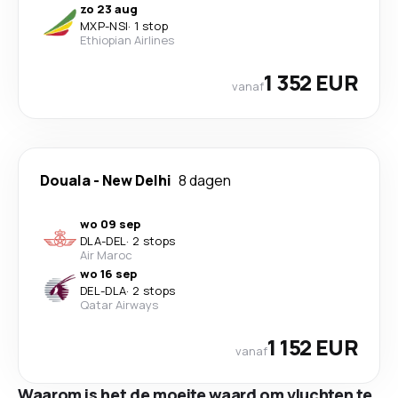
zo 23 aug
MXP
-
NSI
·
1 stop
Ethiopian Airlines
1 352 EUR
vanaf
Douala
-
New Delhi
8 dagen
wo 09 sep
DLA
-
DEL
·
2 stops
Air Maroc
wo 16 sep
DEL
-
DLA
·
2 stops
Qatar Airways
1 152 EUR
vanaf
Waarom is het de moeite waard om vluchten te