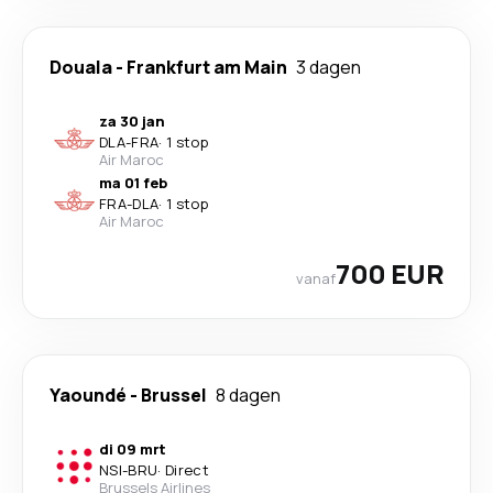
Douala
-
Frankfurt am Main
3 dagen
za 30 jan
DLA
-
FRA
·
1 stop
Air Maroc
ma 01 feb
FRA
-
DLA
·
1 stop
Air Maroc
700 EUR
vanaf
Yaoundé
-
Brussel
8 dagen
di 09 mrt
NSI
-
BRU
·
Direct
Brussels Airlines