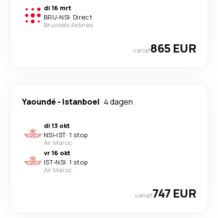
di 16 mrt
BRU
-
NSI
·
Direct
Brussels Airlines
865 EUR
vanaf
Yaoundé
-
Istanboel
4 dagen
di 13 okt
NSI
-
IST
·
1 stop
Air Maroc
vr 16 okt
IST
-
NSI
·
1 stop
Air Maroc
747 EUR
vanaf