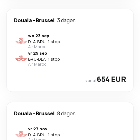
Douala
-
Brussel
3 dagen
wo 23 sep
DLA
-
BRU
·
1 stop
Air Maroc
vr 25 sep
BRU
-
DLA
·
1 stop
Air Maroc
654 EUR
vanaf
Douala
-
Brussel
8 dagen
vr 27 nov
DLA
-
BRU
·
1 stop
Air Maroc