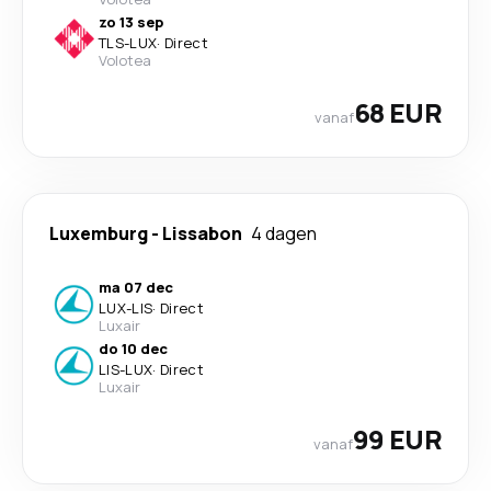
zo 13 sep
TLS
-
LUX
·
Direct
Volotea
68 EUR
vanaf
Luxemburg
-
Lissabon
4 dagen
ma 07 dec
LUX
-
LIS
·
Direct
Luxair
do 10 dec
LIS
-
LUX
·
Direct
Luxair
99 EUR
vanaf