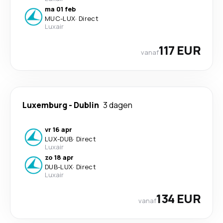
ma 01 feb
MUC
-
LUX
·
Direct
Luxair
117 EUR
vanaf
Luxemburg
-
Dublin
3 dagen
vr 16 apr
LUX
-
DUB
·
Direct
Luxair
zo 18 apr
DUB
-
LUX
·
Direct
Luxair
134 EUR
vanaf