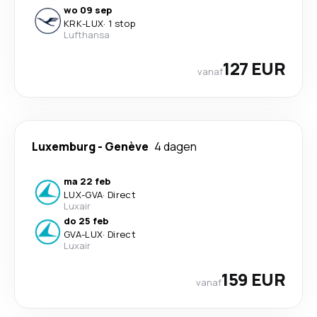
wo 09 sep
KRK
-
LUX
·
1 stop
Lufthansa
127 EUR
vanaf
Luxemburg
-
Genève
4 dagen
ma 22 feb
LUX
-
GVA
·
Direct
Luxair
do 25 feb
GVA
-
LUX
·
Direct
Luxair
159 EUR
vanaf