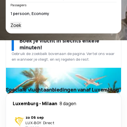
Passagiers
Zoek
Boek je vlucht in slechts enkele
minuten!
Gebruik de zoekbalk bovenaan de pagina. Vertel ons waar
en wanneer je vliegt, en wij regelen de rest.
Speciale vluchtaanbiedingen vanaf Luxemburg
Luxemburg
-
Milaan
8 dagen
zo 06 sep
LUX
-
BGY
·
Direct