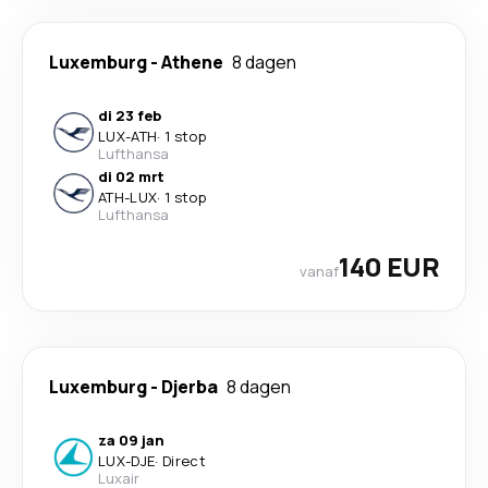
Luxemburg
-
Athene
8 dagen
di 23 feb
LUX
-
ATH
·
1 stop
Lufthansa
di 02 mrt
ATH
-
LUX
·
1 stop
Lufthansa
140 EUR
vanaf
Luxemburg
-
Djerba
8 dagen
za 09 jan
LUX
-
DJE
·
Direct
Luxair