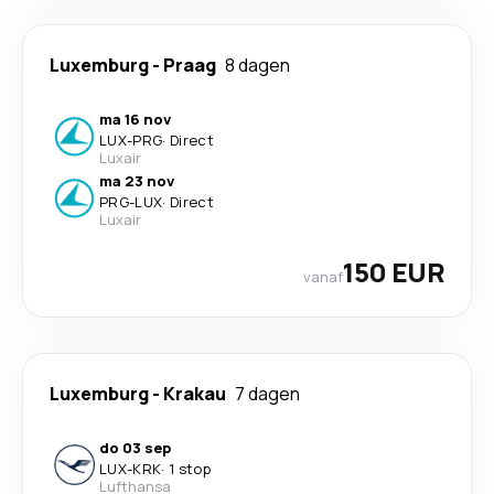
Luxemburg
-
Praag
8 dagen
ma 16 nov
LUX
-
PRG
·
Direct
Luxair
ma 23 nov
PRG
-
LUX
·
Direct
Luxair
150 EUR
vanaf
Luxemburg
-
Krakau
7 dagen
do 03 sep
LUX
-
KRK
·
1 stop
Lufthansa