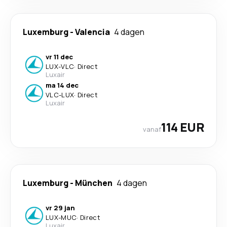
Luxemburg
-
Valencia
4 dagen
vr 11 dec
LUX
-
VLC
·
Direct
Luxair
ma 14 dec
VLC
-
LUX
·
Direct
Luxair
114 EUR
vanaf
Luxemburg
-
München
4 dagen
vr 29 jan
LUX
-
MUC
·
Direct
Luxair