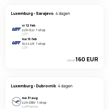
Luxemburg
-
Sarajevo
4 dagen
vr 12 feb
LUX
-
SJJ
·
1 stop
LOT
ma 15 feb
SJJ
-
LUX
·
1 stop
LOT
160 EUR
vanaf
Luxemburg
-
Dubrovnik
4 dagen
ma 31 aug
LUX
-
DBV
·
1 stop
Lufthansa