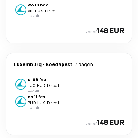
wo 18 nov
VIE
-
LUX
·
Direct
Luxair
148 EUR
vanaf
Luxemburg
-
Boedapest
3 dagen
di 09 feb
LUX
-
BUD
·
Direct
Luxair
do 11 feb
BUD
-
LUX
·
Direct
Luxair
148 EUR
vanaf