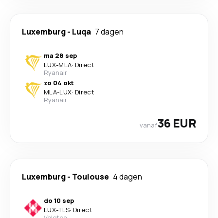
Luxemburg
-
Luqa
7 dagen
ma 28 sep
LUX
-
MLA
·
Direct
Ryanair
zo 04 okt
MLA
-
LUX
·
Direct
Ryanair
36 EUR
vanaf
Luxemburg
-
Toulouse
4 dagen
do 10 sep
LUX
-
TLS
·
Direct
Volotea