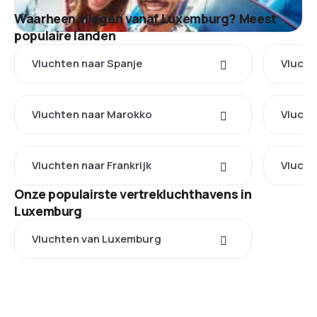
Waarheen vliegen vanaf Luxemburg? Meest
populaire landen
Vluchten naar Spanje
Vlucht
Vluchten naar Marokko
Vlucht
Vluchten naar Frankrijk
Vlucht
Onze populairste vertrekluchthavens in
Luxemburg
Vluchten van Luxemburg