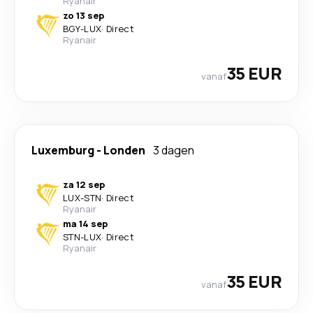
Ryanair
zo 13 sep
BGY
-
LUX
·
Direct
Ryanair
35 EUR
vanaf
Luxemburg
-
Londen
3 dagen
za 12 sep
LUX
-
STN
·
Direct
Ryanair
ma 14 sep
STN
-
LUX
·
Direct
Ryanair
35 EUR
vanaf