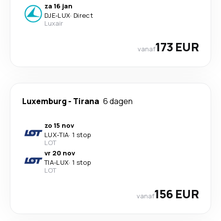
za 16 jan
DJE
-
LUX
·
Direct
Luxair
173 EUR
vanaf
Luxemburg
-
Tirana
6 dagen
zo 15 nov
LUX
-
TIA
·
1 stop
LOT
vr 20 nov
TIA
-
LUX
·
1 stop
LOT
156 EUR
vanaf