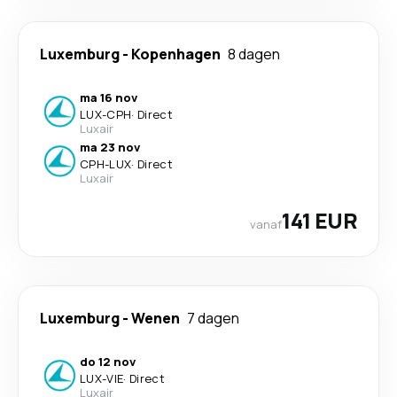
Luxemburg
-
Kopenhagen
8 dagen
ma 16 nov
LUX
-
CPH
·
Direct
Luxair
ma 23 nov
CPH
-
LUX
·
Direct
Luxair
141 EUR
vanaf
Luxemburg
-
Wenen
7 dagen
do 12 nov
LUX
-
VIE
·
Direct
Luxair