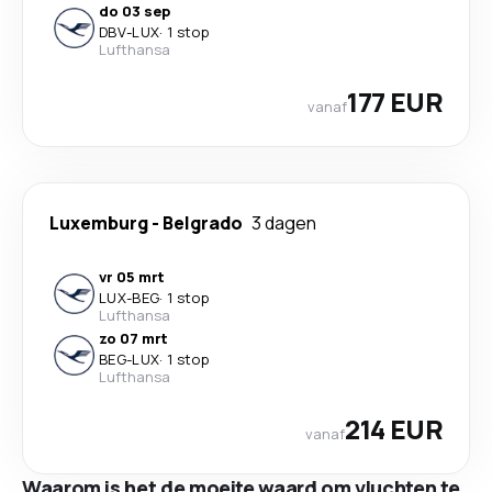
do 03 sep
DBV
-
LUX
·
1 stop
Lufthansa
177 EUR
vanaf
Luxemburg
-
Belgrado
3 dagen
vr 05 mrt
LUX
-
BEG
·
1 stop
Lufthansa
zo 07 mrt
BEG
-
LUX
·
1 stop
Lufthansa
214 EUR
vanaf
Waarom is het de moeite waard om vluchten te