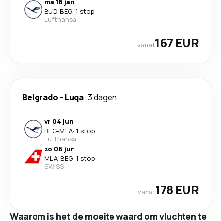
ma 18 jan
BUD
-
BEG
·
1 stop
Lufthansa
167 EUR
vanaf
Belgrado
-
Luqa
3 dagen
vr 04 jun
BEG
-
MLA
·
1 stop
Lufthansa
zo 06 jun
MLA
-
BEG
·
1 stop
SWISS
178 EUR
vanaf
Waarom is het de moeite waard om vluchten te