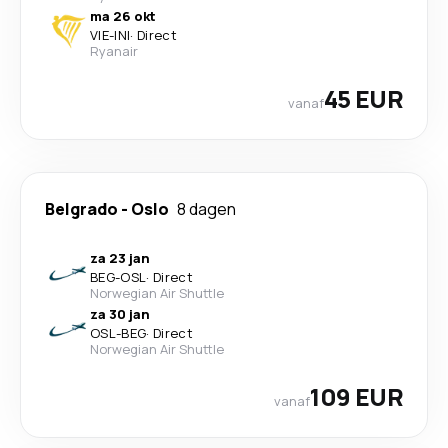
ma 26 okt
VIE
-
INI
·
Direct
Ryanair
45 EUR
vanaf
Belgrado
-
Oslo
8 dagen
za 23 jan
BEG
-
OSL
·
Direct
Norwegian Air Shuttle
za 30 jan
OSL
-
BEG
·
Direct
Norwegian Air Shuttle
109 EUR
vanaf