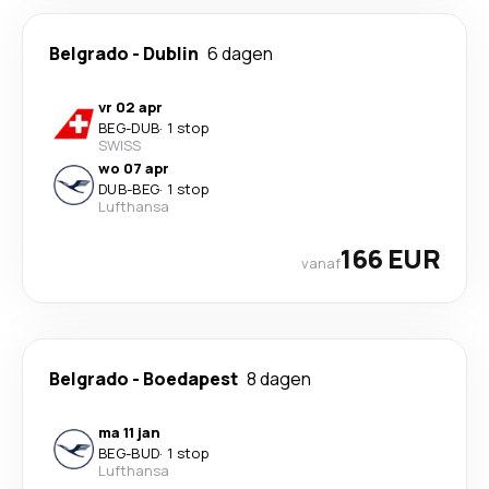
Belgrado
-
Dublin
6 dagen
vr 02 apr
BEG
-
DUB
·
1 stop
SWISS
wo 07 apr
DUB
-
BEG
·
1 stop
Lufthansa
166 EUR
vanaf
Belgrado
-
Boedapest
8 dagen
ma 11 jan
BEG
-
BUD
·
1 stop
Lufthansa