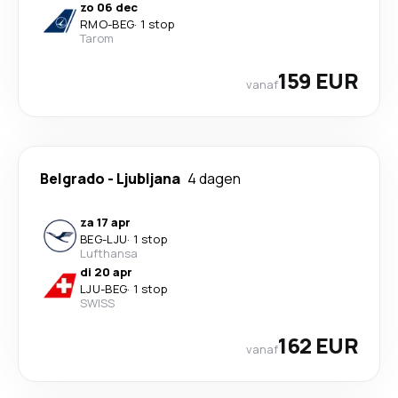
zo 06 dec
RMO
-
BEG
·
1 stop
Tarom
159 EUR
vanaf
Belgrado
-
Ljubljana
4 dagen
za 17 apr
BEG
-
LJU
·
1 stop
Lufthansa
di 20 apr
LJU
-
BEG
·
1 stop
SWISS
162 EUR
vanaf