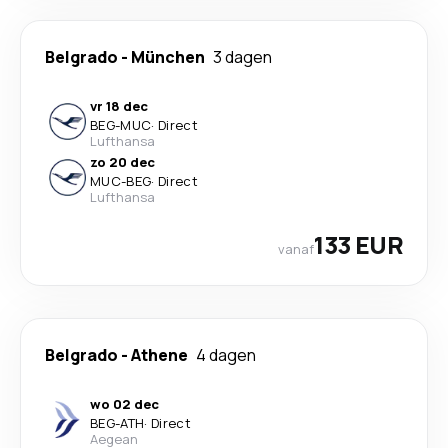
Belgrado
-
München
3 dagen
vr 18 dec
BEG
-
MUC
·
Direct
Lufthansa
zo 20 dec
MUC
-
BEG
·
Direct
Lufthansa
133 EUR
vanaf
Belgrado
-
Athene
4 dagen
wo 02 dec
BEG
-
ATH
·
Direct
Aegean