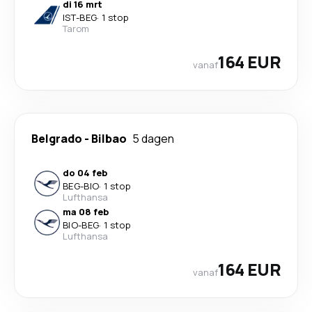
di 16 mrt
IST
-
BEG
·
1 stop
Tarom
164 EUR
vanaf
Belgrado
-
Bilbao
5 dagen
do 04 feb
BEG
-
BIO
·
1 stop
Lufthansa
ma 08 feb
BIO
-
BEG
·
1 stop
Lufthansa
164 EUR
vanaf