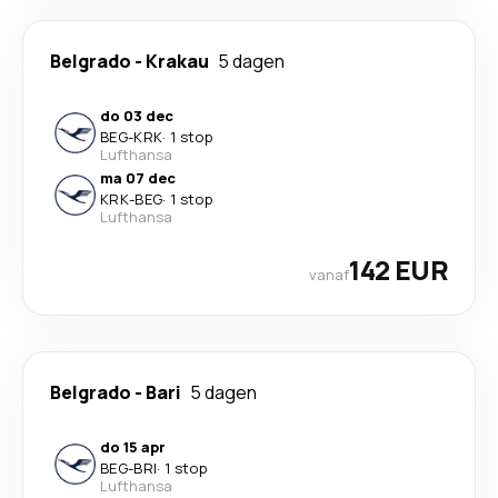
Belgrado
-
Krakau
5 dagen
do 03 dec
BEG
-
KRK
·
1 stop
Lufthansa
ma 07 dec
KRK
-
BEG
·
1 stop
Lufthansa
142 EUR
vanaf
Belgrado
-
Bari
5 dagen
do 15 apr
BEG
-
BRI
·
1 stop
Lufthansa