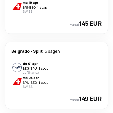
ma 19 apr
BRI
-
BEG
·
1 stop
SWISS
145 EUR
vanaf
Belgrado
-
Split
5 dagen
do 01 apr
BEG
-
SPU
·
1 stop
Lufthansa
ma 05 apr
SPU
-
BEG
·
1 stop
SWISS
149 EUR
vanaf