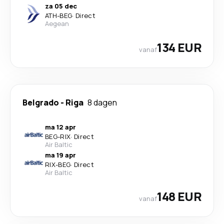
za 05 dec
ATH
-
BEG
·
Direct
Aegean
134 EUR
vanaf
Belgrado
-
Riga
8 dagen
ma 12 apr
BEG
-
RIX
·
Direct
Air Baltic
ma 19 apr
RIX
-
BEG
·
Direct
Air Baltic
148 EUR
vanaf