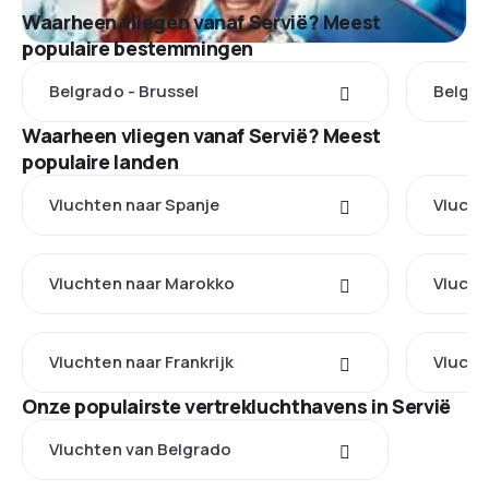
Waarheen vliegen vanaf Servië? Meest
populaire bestemmingen
Belgrado - Brussel
Belgra
Waarheen vliegen vanaf Servië? Meest
populaire landen
Vluchten naar Spanje
Vlucht
Vluchten naar Marokko
Vlucht
Vluchten naar Frankrijk
Vlucht
Onze populairste vertrekluchthavens in Servië
Vluchten van Belgrado