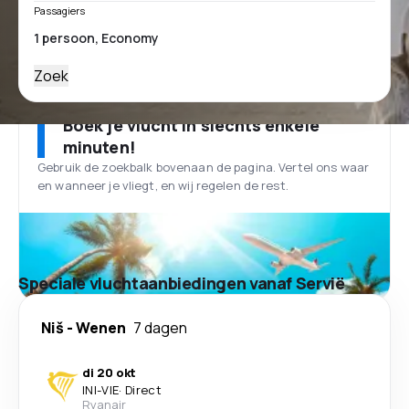
Passagiers
Zoek
Boek je vlucht in slechts enkele
minuten!
Gebruik de zoekbalk bovenaan de pagina. Vertel ons waar
en wanneer je vliegt, en wij regelen de rest.
Speciale vluchtaanbiedingen vanaf Servië
Niš
-
Wenen
7 dagen
di 20 okt
INI
-
VIE
·
Direct
Ryanair