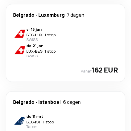
Belgrado
-
Luxemburg
7 dagen
vr 15 jan
BEG
-
LUX
·
1 stop
SWISS
do 21 jan
LUX
-
BEG
·
1 stop
SWISS
162 EUR
vanaf
Belgrado
-
Istanboel
6 dagen
do 11 mrt
BEG
-
IST
·
1 stop
Tarom