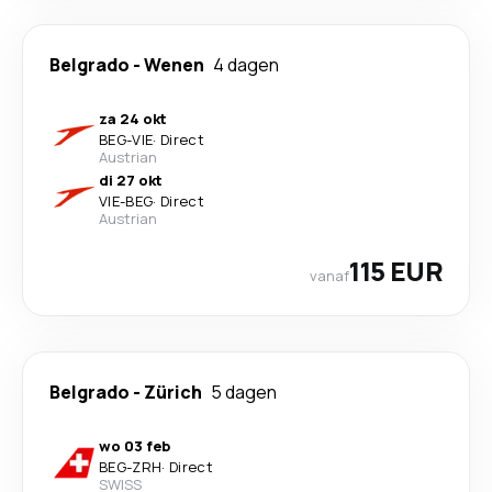
Belgrado
-
Wenen
4 dagen
za 24 okt
BEG
-
VIE
·
Direct
Austrian
di 27 okt
VIE
-
BEG
·
Direct
Austrian
115 EUR
vanaf
Belgrado
-
Zürich
5 dagen
wo 03 feb
BEG
-
ZRH
·
Direct
SWISS