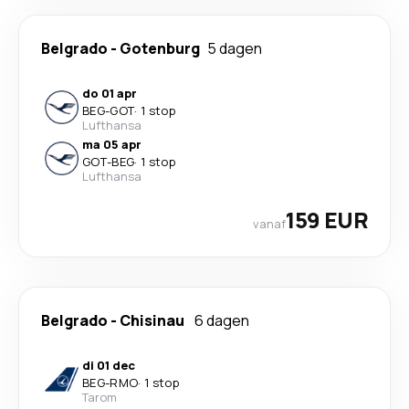
Belgrado
-
Gotenburg
5 dagen
do 01 apr
BEG
-
GOT
·
1 stop
Lufthansa
ma 05 apr
GOT
-
BEG
·
1 stop
Lufthansa
159 EUR
vanaf
Belgrado
-
Chisinau
6 dagen
di 01 dec
BEG
-
RMO
·
1 stop
Tarom