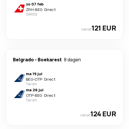
zo 07 feb
ZRH
-
BEG
·
Direct
SWISS
121 EUR
vanaf
Belgrado
-
Boekarest
8 dagen
ma 19 jul
BEG
-
OTP
·
Direct
Tarom
ma 26 jul
OTP
-
BEG
·
Direct
Tarom
124 EUR
vanaf