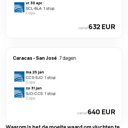
vr 30 apr
SCL
-
BLA
·
1 stop
Copa
632 EUR
vanaf
Caracas
-
San José
7 dagen
ma 25 jan
CCS
-
SJO
·
1 stop
Copa
zo 31 jan
SJO
-
CCS
·
1 stop
Copa
640 EUR
vanaf
Waarom is het de moeite waard om vluchten te