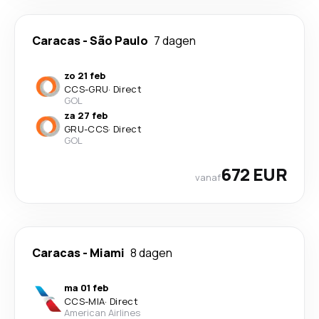
Caracas
-
São Paulo
7 dagen
zo 21 feb
CCS
-
GRU
·
Direct
GOL
za 27 feb
GRU
-
CCS
·
Direct
GOL
672 EUR
vanaf
Caracas
-
Miami
8 dagen
ma 01 feb
CCS
-
MIA
·
Direct
American Airlines