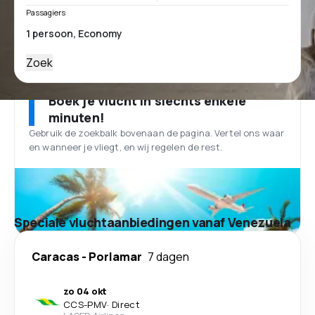
Passagiers
Zoek
Boek je vlucht in slechts enkele
minuten!
Gebruik de zoekbalk bovenaan de pagina. Vertel ons waar
en wanneer je vliegt, en wij regelen de rest.
Speciale vluchtaanbiedingen vanaf Venezuela
Caracas
-
Porlamar
7 dagen
zo 04 okt
CCS
-
PMV
·
Direct