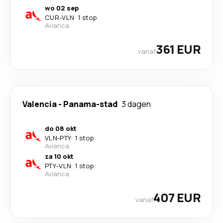
wo 02 sep
CUR
-
VLN
·
1 stop
Avianca
361 EUR
vanaf
Valencia
-
Panama-stad
3 dagen
do 08 okt
VLN
-
PTY
·
1 stop
Avianca
za 10 okt
PTY
-
VLN
·
1 stop
Avianca
407 EUR
vanaf