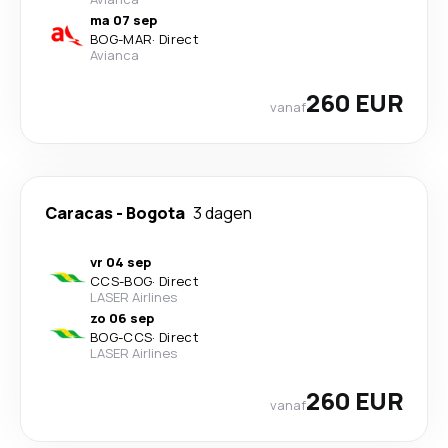
ma 07 sep
BOG
-
MAR
·
Direct
Avianca
260 EUR
vanaf
Caracas
-
Bogota
3 dagen
vr 04 sep
CCS
-
BOG
·
Direct
LASER Airlines
zo 06 sep
BOG
-
CCS
·
Direct
LASER Airlines
260 EUR
vanaf