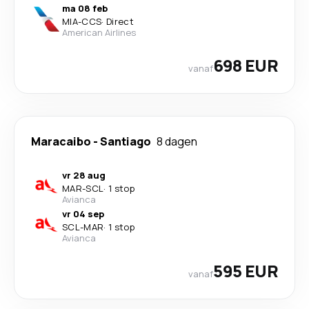
ma 08 feb
MIA
-
CCS
·
Direct
American Airlines
698 EUR
vanaf
Maracaibo
-
Santiago
8 dagen
vr 28 aug
MAR
-
SCL
·
1 stop
Avianca
vr 04 sep
SCL
-
MAR
·
1 stop
Avianca
595 EUR
vanaf