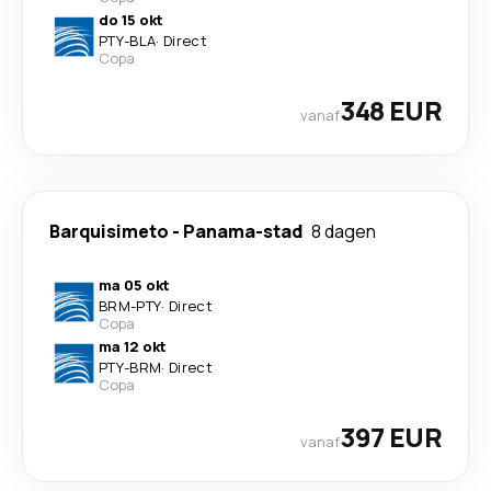
do 15 okt
PTY
-
BLA
·
Direct
Copa
348 EUR
vanaf
Barquisimeto
-
Panama-stad
8 dagen
ma 05 okt
BRM
-
PTY
·
Direct
Copa
ma 12 okt
PTY
-
BRM
·
Direct
Copa
397 EUR
vanaf