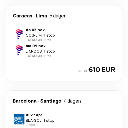
Caracas
-
Lima
5 dagen
do 05 nov
CCS
-
LIM
·
1 stop
LATAM Airlines
ma 09 nov
LIM
-
CCS
·
1 stop
LATAM Airlines
610 EUR
vanaf
Barcelona
-
Santiago
4 dagen
di 27 apr
BLA
-
SCL
·
1 stop
Copa