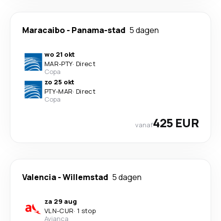
Maracaibo
-
Panama-stad
5 dagen
wo 21 okt
MAR
-
PTY
·
Direct
Copa
zo 25 okt
PTY
-
MAR
·
Direct
Copa
425 EUR
vanaf
Valencia
-
Willemstad
5 dagen
za 29 aug
VLN
-
CUR
·
1 stop
Avianca