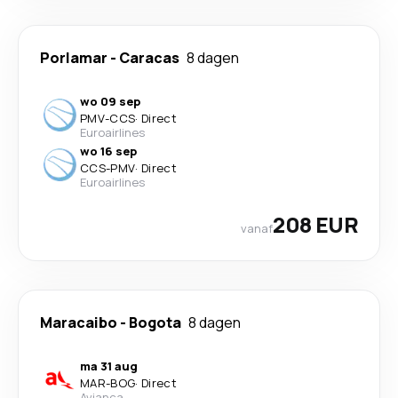
Porlamar
-
Caracas
8 dagen
wo 09 sep
PMV
-
CCS
·
Direct
Euroairlines
wo 16 sep
CCS
-
PMV
·
Direct
Euroairlines
208 EUR
vanaf
Maracaibo
-
Bogota
8 dagen
ma 31 aug
MAR
-
BOG
·
Direct
Avianca