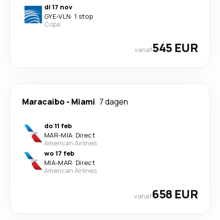
di 17 nov
GYE
-
VLN
·
1 stop
Copa
545 EUR
vanaf
Maracaibo
-
Miami
7 dagen
do 11 feb
MAR
-
MIA
·
Direct
American Airlines
wo 17 feb
MIA
-
MAR
·
Direct
American Airlines
658 EUR
vanaf