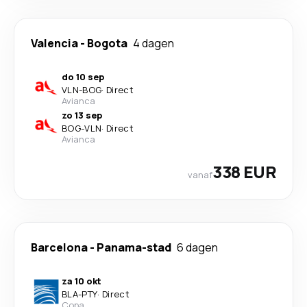
Valencia
-
Bogota
4 dagen
do 10 sep
VLN
-
BOG
·
Direct
Avianca
zo 13 sep
BOG
-
VLN
·
Direct
Avianca
338 EUR
vanaf
Barcelona
-
Panama-stad
6 dagen
za 10 okt
BLA
-
PTY
·
Direct
Copa