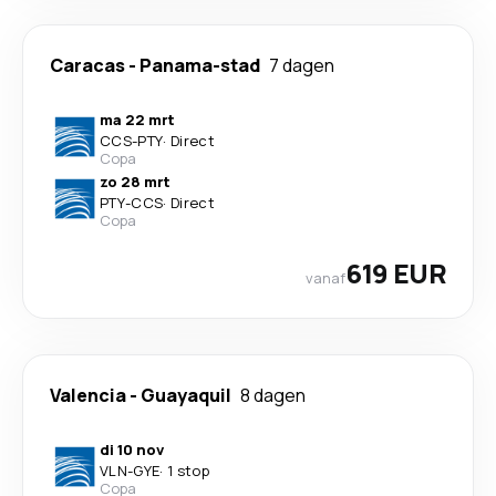
Caracas
-
Panama-stad
7 dagen
ma 22 mrt
CCS
-
PTY
·
Direct
Copa
zo 28 mrt
PTY
-
CCS
·
Direct
Copa
619 EUR
vanaf
Valencia
-
Guayaquil
8 dagen
di 10 nov
VLN
-
GYE
·
1 stop
Copa