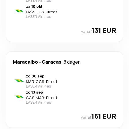
LASER Airlines
za 10 okt
PMV
-
CCS
·
Direct
LASER Airlines
131 EUR
vanaf
Maracaibo
-
Caracas
8 dagen
zo 06 sep
MAR
-
CCS
·
Direct
LASER Airlines
zo 13 sep
CCS
-
MAR
·
Direct
LASER Airlines
161 EUR
vanaf