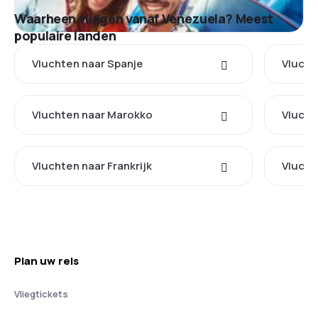
Waarheen vliegen vanaf Venezuela? Meest
populaire landen
Vluchten naar Spanje
Vlucht
Vluchten naar Marokko
Vlucht
Vluchten naar Frankrijk
Vlucht
Plan uw reis
Vliegtickets