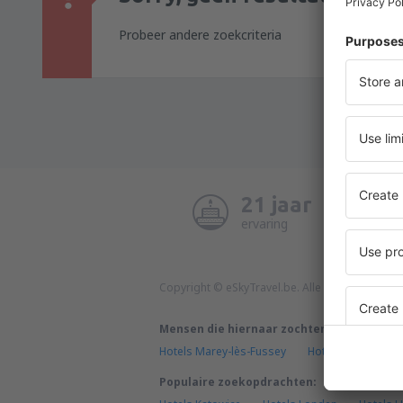
Probeer andere zoekcriteria
21 jaar
ervaring
Copyright © eSkyTravel.be. Alle rechten voorb
Mensen die hiernaar zochten, waren ook o
Hotels Marey-lès-Fussey
Hotels Americana
Populaire zoekopdrachten: