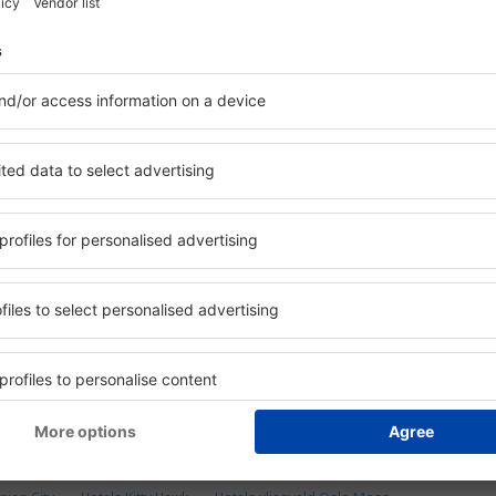
50
150 M
180 duizen
landen
klanten
gebruikers vinden o
ehouden.
p zoek naar:
Hotels Mathía
Hotels Astureses
Hotels Riviera Nayarit