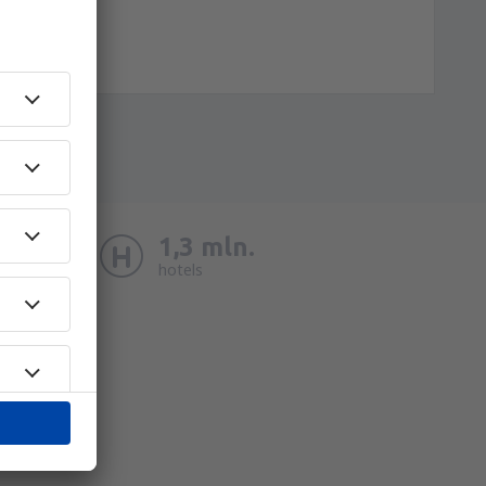
d
1,3 mln.
ns leuk
hotels