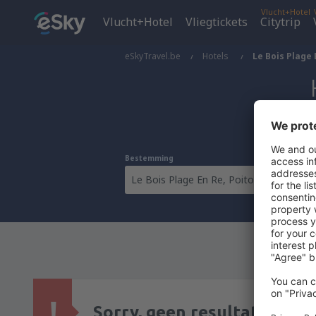
Vlucht+Hotel
Vlucht+Hotel
Vliegtickets
Citytrip
eSkyTravel.be
Hotels
Le Bois Plage 
Bestemming
Sorry, geen resultaten voo