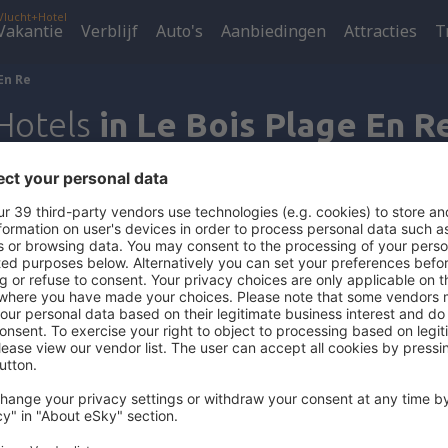
Vlucht+Hotel
Vakantie
Verblijf
Auto's
Aanbiedingen
Attracties
T
En Re
Hotels
in Le Bois Plage En R
Kies de beste aanbieding voor jou!
Inchecken
Uitchecken
r je zoekopdracht