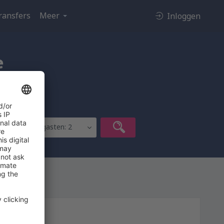
ransfers
Meer
Inloggen
e
Kamers
Kamers: 1, gasten: 2