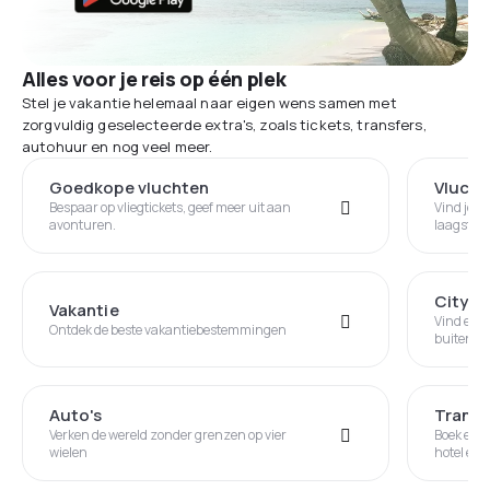
Alles voor je reis op één plek
Stel je vakantie helemaal naar eigen wens samen met
zorgvuldig geselecteerde extra's, zoals tickets, transfers,
autohuur en nog veel meer.
Goedkope vluchten
Vlucht
Bespaar op vliegtickets, geef meer uit aan
Vind je v
avonturen.
laagste p
Citytr
Vakantie
Vind een 
Ontdek de beste vakantiebestemmingen
buitenla
Auto's
Transf
Verken de wereld zonder grenzen op vier
Boek een 
wielen
hotel en 