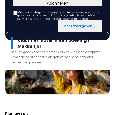
Abonneren
Meer reizen tegen scherpe prijzen in onze nieuwsbrief.
Ik
ga akkoord om marketinginformatie (via de nieuwsbrief) van
eSky.pl S.A. naar het door mij opgegeven e-mailadres.
Meer weergeven
Vlucht en hotel in één boeking?
Makkelijk!
Sneller, goedkoper en gemakkelijker: kies een complete
vakantie of stedentrip en geniet van je reis zonder
gedoe met plannen.
Plan uw reis