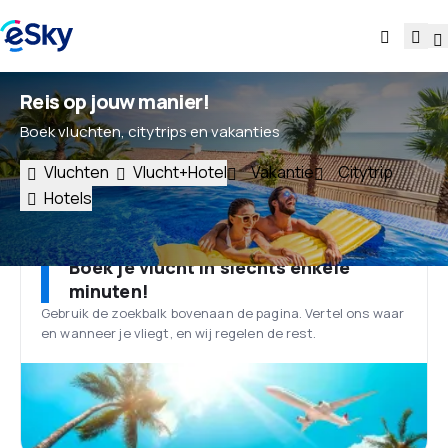
Reis op jouw manier!
Boek vluchten, citytrips en vakanties
Vluchten
Vlucht+Hotel
Vakantie
Citytrip
Hotels
Boek je vlucht in slechts enkele
minuten!
Gebruik de zoekbalk bovenaan de pagina. Vertel ons waar
en wanneer je vliegt, en wij regelen de rest.