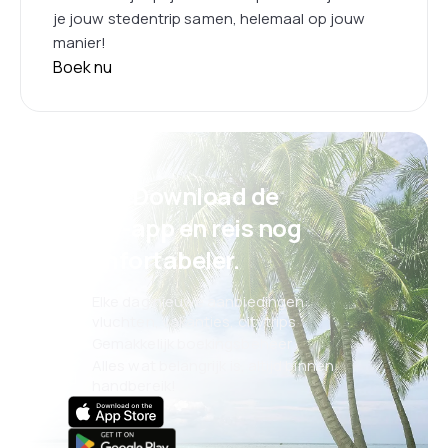
je jouw stedentrip samen, helemaal op jouw
manier!
Boek nu
Psst! Download de
eSky-app en reis nog
comfortabeler.
Elke dag nieuwe aanbiedingen:
vluchten, vakanties, citytrips
Gemakkelijk boekingsbeheer
Alles wat belangrijk is, altijd binnen
handbereik!