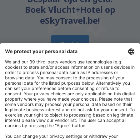
Boek Vlucht+Hotel op
eSkyTravel.be!
Ontdek
Download onze app
en plan gemakkelijk uw
reizen