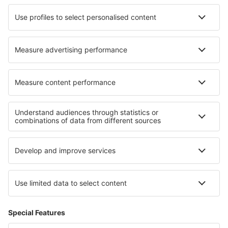
Wizz Air
Tui Fly
Transavia
Over eSky
Algemene voorwaarden
Mijn boekingen
Privacykennisgeving
Ondersteuning en contact
Privacy
Landen