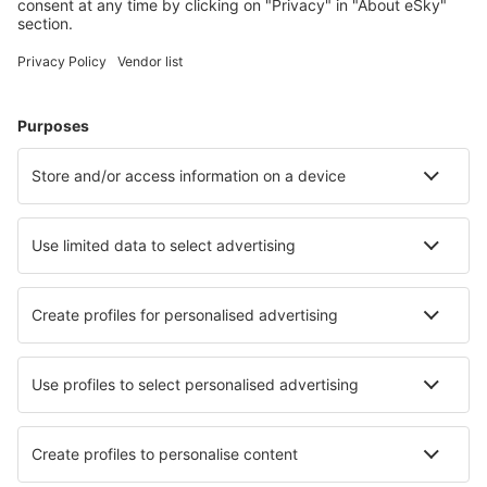
Plan je reis
Vliegtickets
Citytrip
Vakantie
Verblijf
Vlucht+hotel
Hotels
Transfers
Attracties
Luchtvaartmaatschappijen
Brussels Airlines
Ryanair