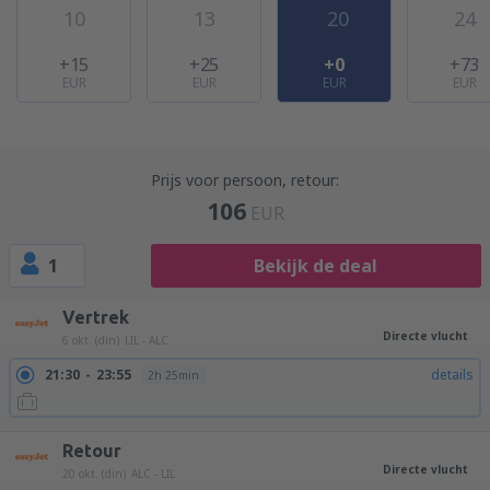
10
13
20
24
+15
+25
+0
+73
EUR
EUR
EUR
EUR
Prijs voor persoon, retour:
106
EUR
1
Bekijk de deal
Vertrek
Directe vlucht
6 okt. (din)
LIL - ALC
21:30
23:55
details
2h 25min
Retour
Directe vlucht
20 okt. (din)
ALC - LIL