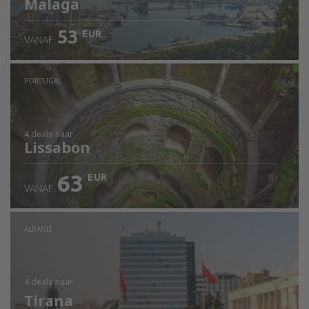
Malaga
53
EUR
VANAF
PORTUGAL
4 deals
naar
Lissabon
63
EUR
VANAF
ALBANIË
4 deals
naar
Tirana