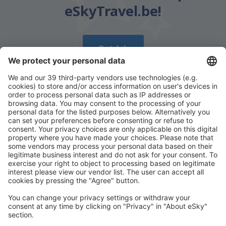
eSkyTravel.be!
Ontdek
Download onze app
en plan gemakkelijk uw
reizen