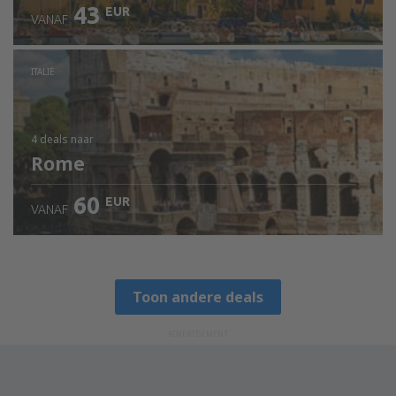
43
EUR
VANAF
ITALIË
4 deals
naar
Rome
60
EUR
VANAF
Toon andere deals
ADVERTISEMENT