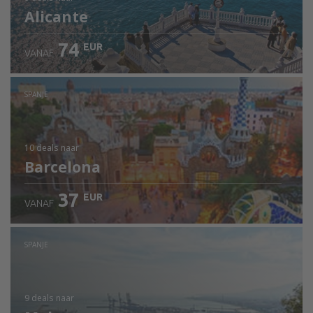
Alicante
74
EUR
VANAF
SPANJE
10 deals
naar
Barcelona
37
EUR
VANAF
SPANJE
9 deals
naar