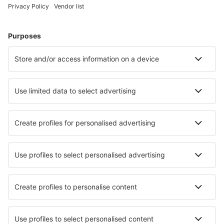
Plan je reis
Vliegtickets
Citytrip
Vakantie
Verblijf
Vlucht+hotel
Hotels
Transfers
Attracties
Luchtvaartmaatschappijen
Brussels Airlines
Ryanair
Wizz Air
Tui Fly