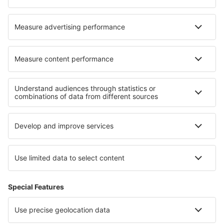
Transavia
Over eSky
Algemene voorwaarden
Mijn boekingen
Privacykennisgeving
Ondersteuning en contact
Privacy
Landen
Internationale sites