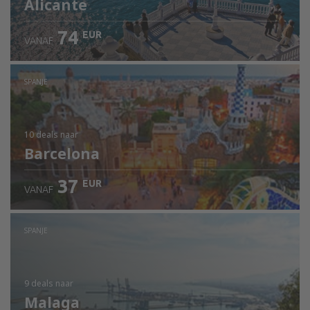
Alicante
74
EUR
VANAF
SPANJE
10 deals
naar
Barcelona
37
EUR
VANAF
SPANJE
9 deals
naar
Malaga