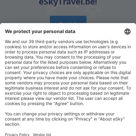
eSkyTravel.be!
Ontdek
Download onze app
en plan gemakkelijk uw
reizen