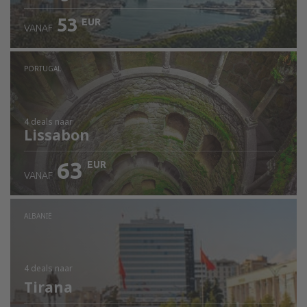
53
EUR
VANAF
PORTUGAL
4 deals
naar
Lissabon
63
EUR
VANAF
ALBANIË
4 deals
naar
Tirana