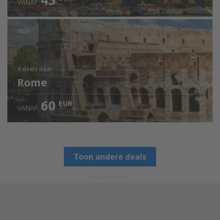
43
VANAF
ITALIË
4 deals
naar
Rome
60
EUR
VANAF
Toon andere deals
ADVERTISEMENT