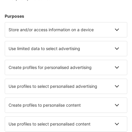
Plan je reis
Vliegtickets
Citytrip
Vakantie
Verblijf
Vlucht+hotel
Hotels
Transfers
Attracties
Luchtvaartmaatschappijen
Brussels Airlines
Ryanair
Wizz Air
Tui Fly
Transavia