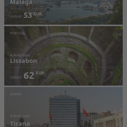
Malaga
53
EUR
VANAF
PORTUGAL
4 deals
naar
Lissabon
62
EUR
VANAF
ALBANIË
4 deals
naar
Tirana