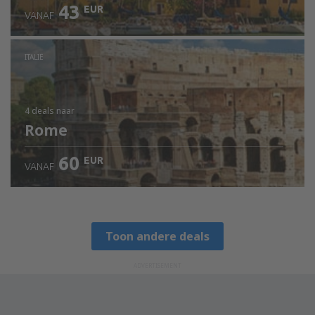
43
EUR
VANAF
ITALIË
4 deals
naar
Rome
60
EUR
VANAF
Toon andere deals
ADVERTISEMENT