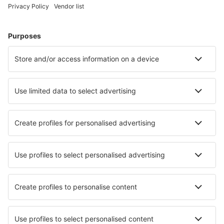
Plan je reis
Vliegtickets
Citytrip
Vakantie
Verblijf
Vlucht+hotel
Hotels
Transfers
Attracties
Luchtvaartmaatschappijen
Brussels Airlines
Ryanair
Wizz Air
Tui Fly