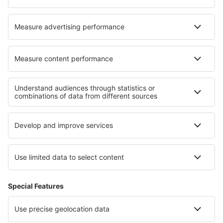
Transavia
Over eSky
Algemene voorwaarden
Mijn boekingen
Privacykennisgeving
Ondersteuning en contact
Privacy
Landen
Internationale sites