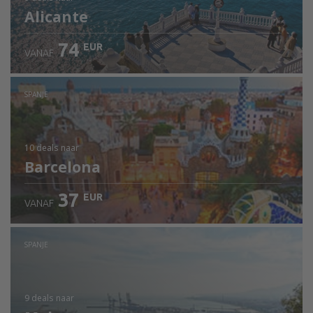
Alicante
74
EUR
VANAF
SPANJE
10 deals
naar
Barcelona
37
EUR
VANAF
SPANJE
9 deals
naar