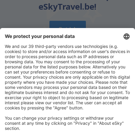
eSkyTravel.be!
Ontdek
Download onze app
en plan gemakkelijk uw
reizen