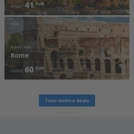
41
EUR
VANAF
ITALIË
4 deals
naar
Rome
60
EUR
VANAF
Toon andere deals
ADVERTISEMENT