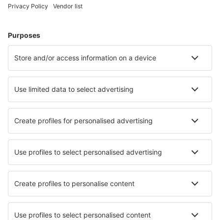
Plan je reis
Vliegtickets
Citytrip
Vakantie
Verblijf
Vlucht+hotel
Hotels
Transfers
Attracties
Luchtvaartmaatschappijen
Brussels Airlines
Ryanair
Wizz Air
Tui Fly