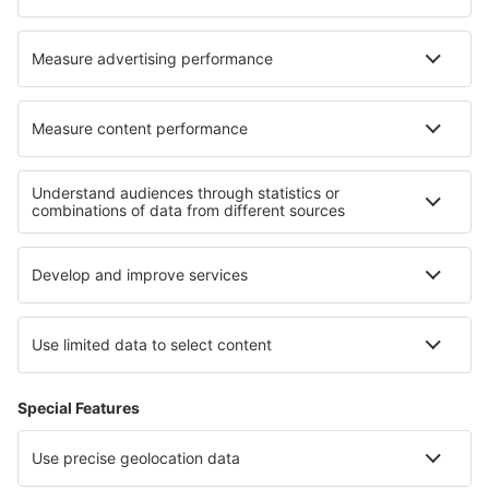
Transavia
Over eSky
Algemene voorwaarden
Mijn boekingen
Privacykennisgeving
Ondersteuning en contact
Privacy
Landen
Internationale sites