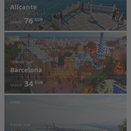
Alicante
76
EUR
VANAF
SPANJE
10 deals
naar
Barcelona
34
EUR
VANAF
SPANJE
9 deals
naar