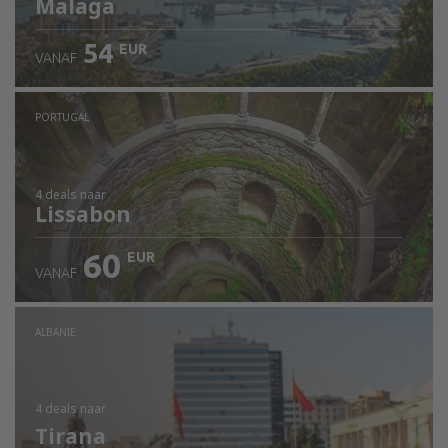
Malaga
54
EUR
VANAF
PORTUGAL
4 deals
naar
Lissabon
60
EUR
VANAF
ALBANIË
4 deals
naar
Tirana