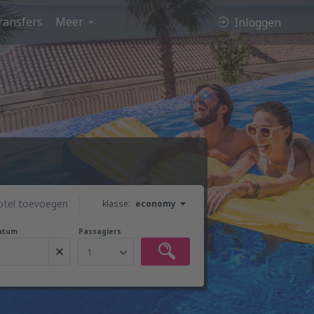
ransfers
Meer
Inloggen
otel toevoegen
klasse:
economy
atum
Passagiers
1