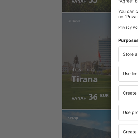
VANAF
ALBANIË
4 deals
naar
Tirana
36
EUR
VANAF
SPANJE