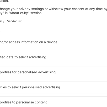
4 deals
naar
Lissabon
68
EUR
VANAF
SPANJE
ITALIË