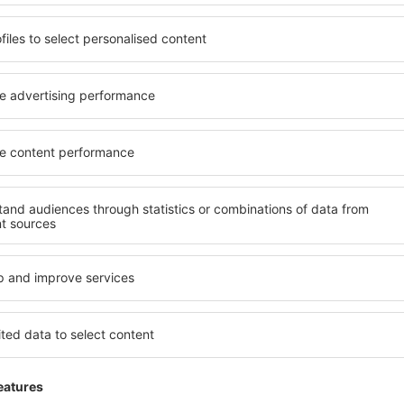
4 deals
naar
4 dea
Valencia
R
42
EUR
VANAF
VAN
Toon andere deals
ADVERTISEMENT