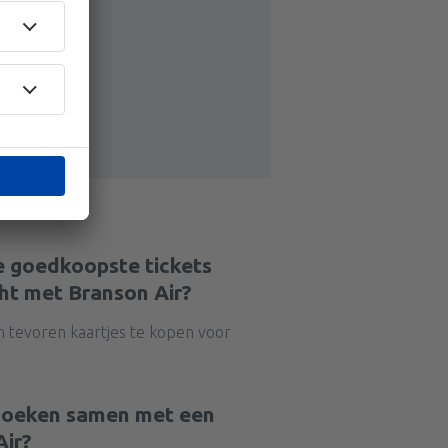
e goedkoopste tickets
ht met Branson Air?
n tevoren kaartjes te kopen voor
 boeken samen met een
Air?