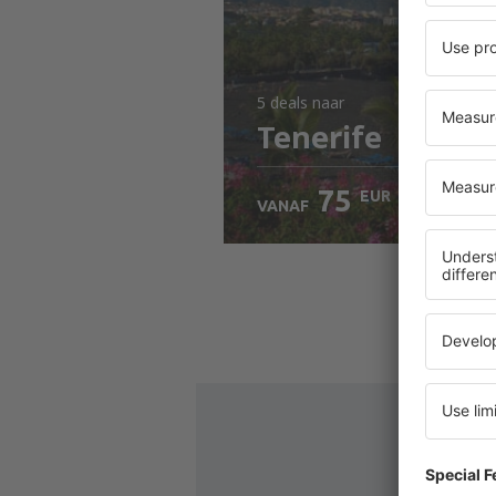
5 deals
naar
Tenerife
75
EUR
VANAF