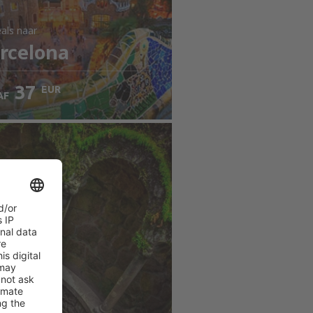
als
naar
rcelona
37
EUR
AF