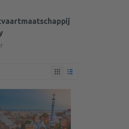
htvaartmaatschappij
y
ur