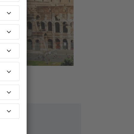
ls
naar
ome
59
EUR
AF