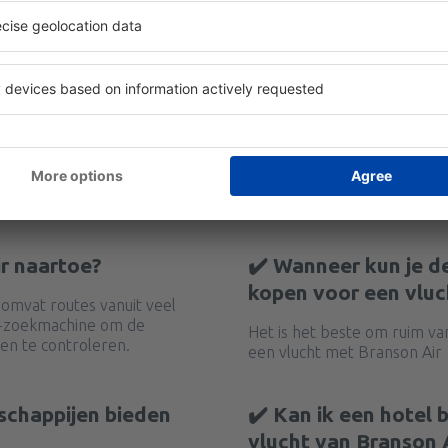
ir naartoe?
✔️ Wanneer kun je d
kopen voor een vluc
 omvat routes vanuit veel
y-zoekmachine om de
Het is het beste om ruim va
en te controleren.
een vlucht met Branson Air
schappijen bieden
✔️ Kan ik een hotel
vlucht van Branson 