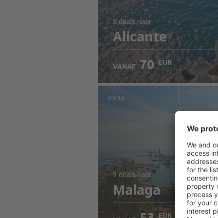
9 deals
naar
Alicante
70
EUR
VANAF
SPANJE
9 deals
naar
Malaga
53
EUR