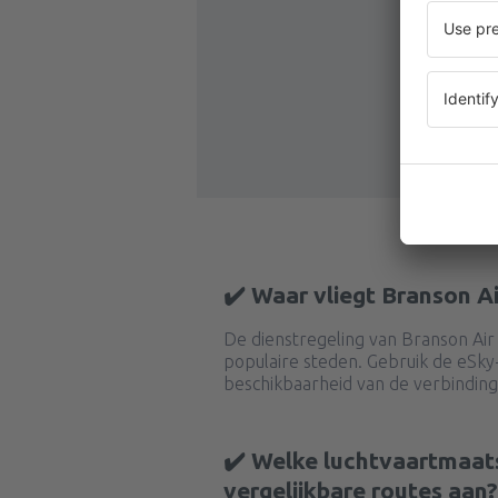
✔️ Waar vliegt Branson A
De dienstregeling van Branson Air
populaire steden. Gebruik de eSk
beschikbaarheid van de verbinding
✔️ Welke luchtvaartmaat
vergelijkbare routes aan?