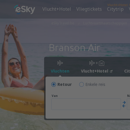
Vlucht+Hotel
Vlucht+Hotel
Vliegtickets
Citytrip
eSkyTravel.be
Luchtvaartmaatschappijen
Branson Air
Vluchten
Vlucht+Hotel
Ci
Retour
Enkele reis
Van
N