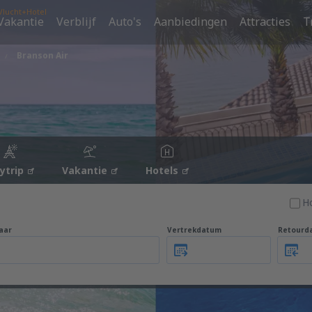
Vlucht+Hotel
Vakantie
Verblijf
Auto's
Aanbiedingen
Attracties
T
Branson Air
tytrip
Vakantie
Hotels
H
aar
Vertrekdatum
Retourd