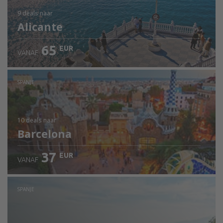
9 deals
naar
Alicante
65
EUR
VANAF
SPANJE
10 deals
naar
Barcelona
37
EUR
VANAF
SPANJE