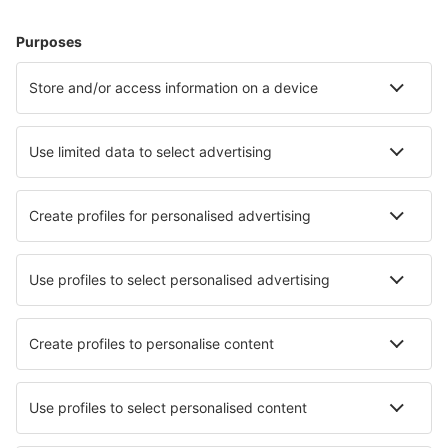
Plan je reis
Vliegtickets
Citytrip
Vakantie
Verblijf
Vlucht+hotel
Hotels
Transfers
Attracties
Luchtvaartmaatschappijen
Brussels Airlines
Ryanair
Wizz Air
Tui Fly
Transavia