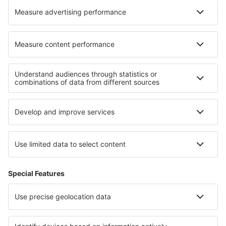
Over eSky
Algemene voorwaarden
Mijn boekingen
Privacykennisgeving
Ondersteuning en contact
Privacy
Landen
Internationale sites
eSky.eu
eSky.com
eDestinos.com