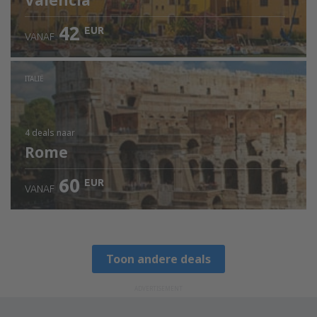
Valencia
42
EUR
VANAF
ITALIË
4 deals
naar
Rome
60
EUR
VANAF
Toon andere deals
ADVERTISEMENT