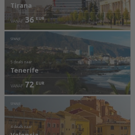
Tirana
36
EUR
VANAF
SPANJE
5 deals
naar
Tenerife
72
EUR
VANAF
SPANJE
4 deals
naar