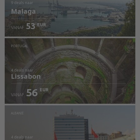
9 deals
naar
Malaga
53
EUR
VANAF
PORTUGAL
4 deals
naar
Lissabon
56
EUR
VANAF
ALBANIË
4 deals
naar