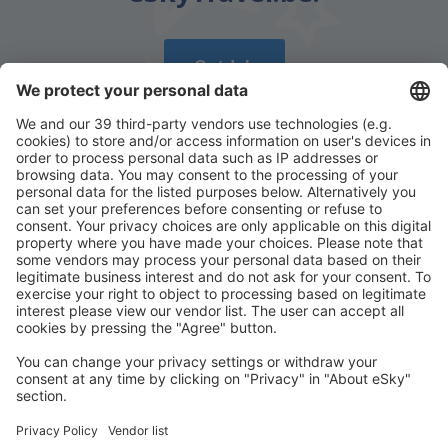
Ontdek
Download onze app
en plan gemakkelijk uw
reizen