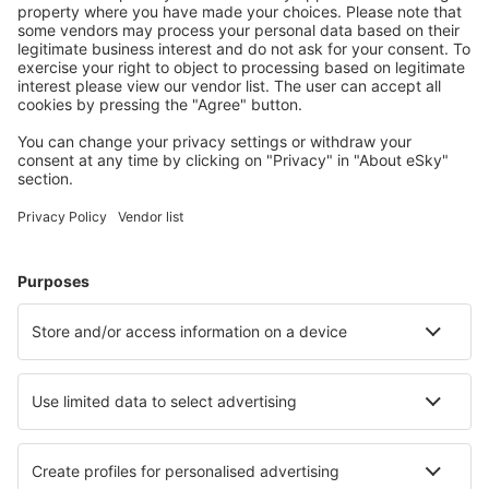
Download onze app
en plan gemakkelijk uw
reizen
Plan je reis
Vliegtickets
Citytrip
Vakantie
Verblijf
Vlucht+hotel
Hotels
Transfers