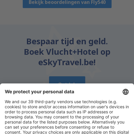
Bekijk beoordelingen van Fly540
Bespaar tijd en geld.
Boek Vlucht+Hotel op
eSkyTravel.be!
Ontdek