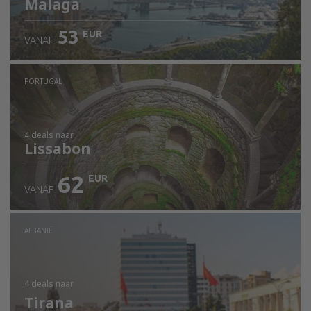
Malaga
53
EUR
VANAF
PORTUGAL
4 deals
naar
Lissabon
62
EUR
VANAF
ALBANIË
4 deals
naar
Tirana