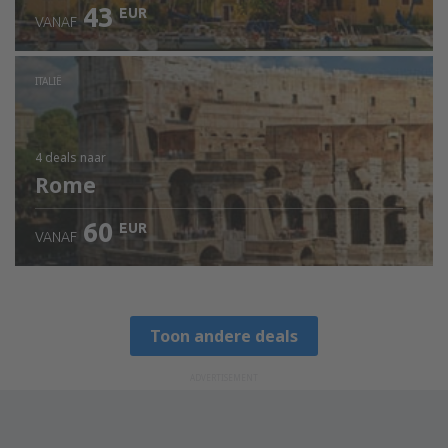
43
EUR
VANAF
ITALIË
4 deals
naar
Rome
60
EUR
VANAF
Toon andere deals
ADVERTISEMENT