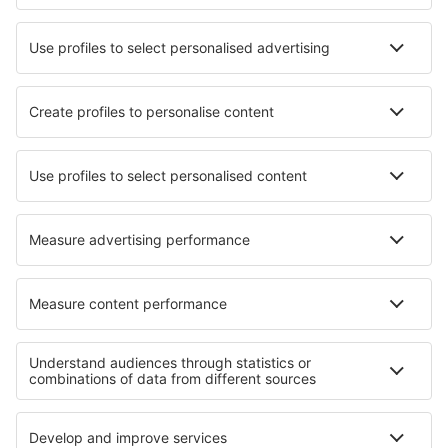
Attracties
Luchtvaartmaatschappijen
Brussels Airlines
Ryanair
Wizz Air
Tui Fly
Transavia
Over eSky
Algemene voorwaarden
Mijn boekingen
Privacykennisgeving
Ondersteuning en contact
Privacy