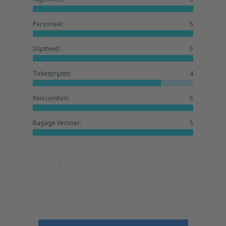
Personeel:
5
Stiptheid:
5
Ticketprijzen:
4
Reiscomfort:
5
Bagage Vervoer:
5
Nuttig
2
Jerzy
Poland,
Februari 2019