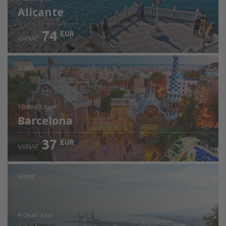
Alicante
74
EUR
VANAF
SPANJE
10 deals
naar
Barcelona
37
EUR
VANAF
SPANJE
9 deals
naar