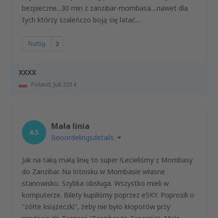
bezpieczne...30 min z zanzibar-mombasa....nawet dla
tych którzy szaleńczo boją się latać....
Nuttig
2
XXXX
Poland,
Juli 2014
Mała linia
4.5
Beoordelingsdetails
Jak na taką małą linię to super !Lecieliśmy z Mombasy
do Zanzibar. Na lotnisku w Mombasie własne
stanowisko. Szybka obsługa. Wszystko mieli w
komputerze. Bilety kupiliśmy poprzez eSKY. Poprosili o
"żółte książeczki", żeby nie było kłopotów przy