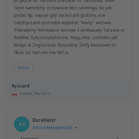
przylocie do Tanzanii (Zanzibar to Tanzania). Małe
fajne samoloty, oczywiście bez cateringu, bo jak
podać np. napoje gdy się leci pól godziny, a w
międzyczasie potrzeba wypełnić "kwity" wizowe.
Pobraliśmy formularze wizowe z Ambasady Tanzanii w
Berlinie, były bezużyteczne. Mają inne. Lotnisko jak
kiedyś w Zegrzu koło Koszalina. Stefy bezcłowe to
fikca, bo tam nie ma VAT-u.
Nuttig
Ryszard
Poland,
Mei 2014
Excellent
4.8
Beoordelingsdetails
Algemeen:
5