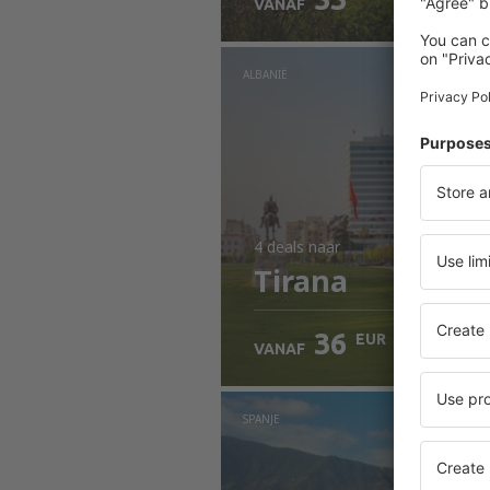
VANAF
ALBANIË
4 deals
naar
Tirana
36
EUR
VANAF
SPANJE