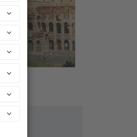
ls
naar
ome
60
EUR
AF