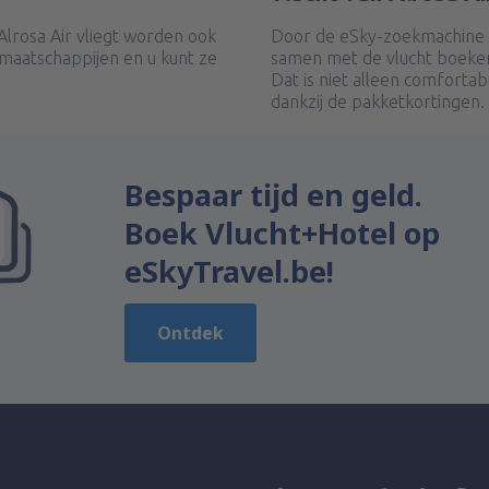
lrosa Air vliegt worden ook
Door de eSky-zoekmachine t
maatschappijen en u kunt ze
samen met de vlucht boeken
Dat is niet alleen comforta
dankzij de pakketkortingen.
Bespaar tijd en geld.
Boek Vlucht+Hotel op
eSkyTravel.be!
Ontdek