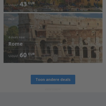
43
EUR
VANAF
ITALIË
4 deals
naar
Rome
60
EUR
VANAF
Toon andere deals
ADVERTISEMENT