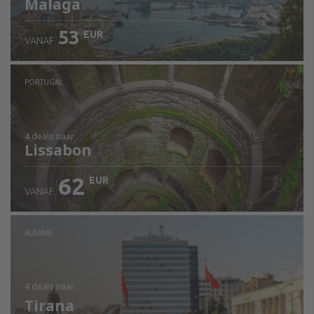
Malaga
53
EUR
VANAF
PORTUGAL
4 deals
naar
Lissabon
62
EUR
VANAF
ALBANIË
4 deals
naar
Tirana