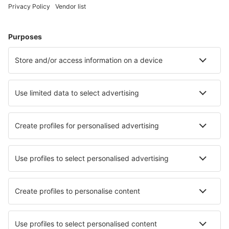
Plan je reis
Vliegtickets
Citytrip
Vakantie
Verblijf
Vlucht+hotel
Hotels
Transfers
Attracties
Luchtvaartmaatschappijen
Brussels Airlines
Ryanair
Wizz Air
Tui Fly