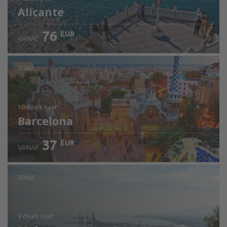
Alicante
76
EUR
VANAF
SPANJE
10 deals
naar
Barcelona
37
EUR
VANAF
SPANJE
9 deals
naar