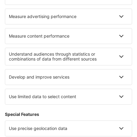
Transavia
Over eSky
Algemene voorwaarden
Mijn boekingen
Privacykennisgeving
Ondersteuning en contact
Privacy
Landen
Internationale sites