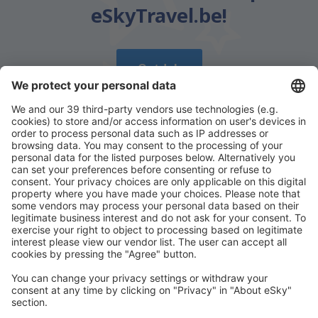
eSkyTravel.be!
Ontdek
Download onze app
en plan gemakkelijk uw
reizen