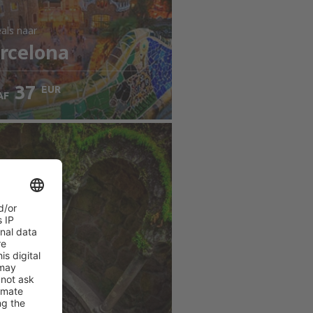
als
naar
rcelona
37
EUR
AF