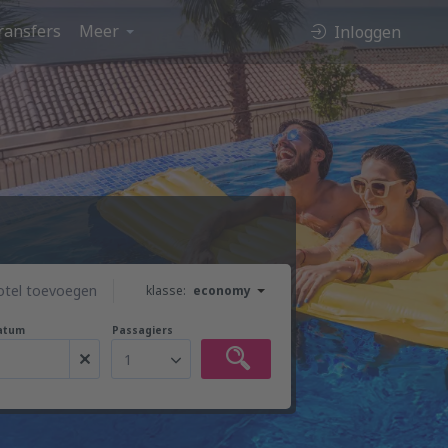
ransfers
Meer
Inloggen
otel toevoegen
klasse:
economy
atum
Passagiers
1