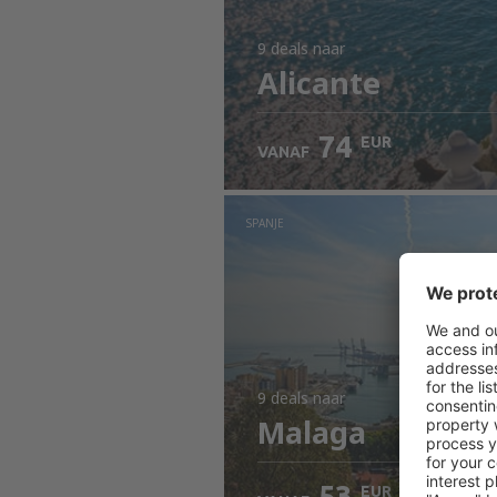
9 deals
naar
Alicante
74
EUR
VANAF
SPANJE
9 deals
naar
Malaga
53
EUR