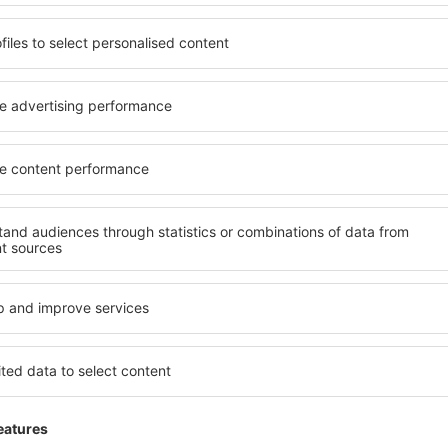
4 deals
naar
4 dea
Valencia
R
43
EUR
VANAF
VAN
Toon andere deals
ADVERTISEMENT