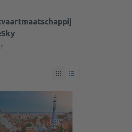
htvaartmaatschappij
eSky
ur