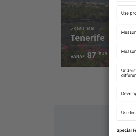
5 deals
naar
Tenerife
87
EUR
VANAF