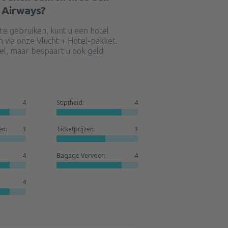
 Airways?
e gebruiken, kunt u een hotel
 via onze Vlucht + Hotel-pakket.
bel, maar bespaart u ook geld
4
Stiptheid:
4
en:
3
Ticketprijzen:
3
4
Bagage Vervoer:
4
4