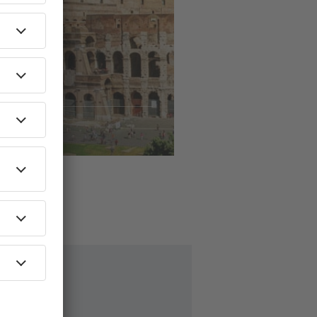
ls
naar
ome
60
EUR
AF