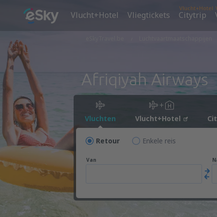
Vlucht+Hotel
Vlucht+Hotel
Vliegtickets
Citytrip
eSkyTravel.be
Luchtvaartmaatschappijen
Afriqiyah Airways
Vluchten
Vlucht+Hotel
Ci
Retour
Enkele reis
Van
N