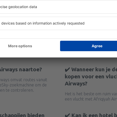
 Airways naartoe?
✔️ Wanneer kun je d
kopen voor een vluc
rways omvat routes vanuit
Airways?
e eSky-zoekmachine om de
en te controleren.
Het is het beste om ruim va
een vlucht met Afriqiyah Ai
schappijen bieden
✔️ Kan ik een hotel