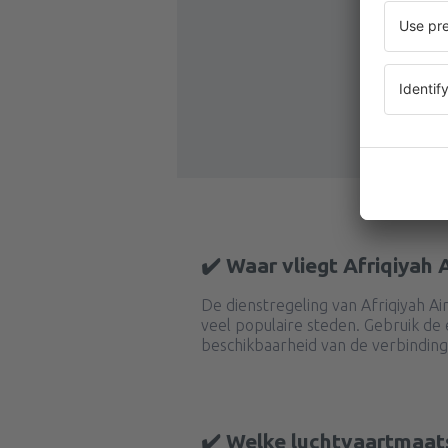
✔️ Waar vliegt Afriqiyah
De dienstregeling van Afriqiyah Ai
veel populaire steden. Gebruik d
beschikbaarheid van de verbinding
✔️ Welke luchtvaartmaat