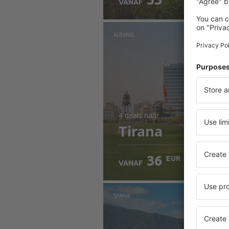
VANAF
ALBANIË
4 deals
naar
Tirana
36
EUR
VANAF
SPANJE