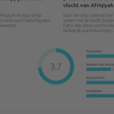
vlucht van Afriqiyah
friqiyah Airways vliegt
Door de eSky-zoekmachine t
e luchtvaartmaatschappijen
samen met de vlucht boeken
ekmachine.
Dat is niet alleen comforta
dankzij de pakketkortingen.
Personeel:
3.7
Netwerk van vlucht
Reiscomfort:
Maaltijden: