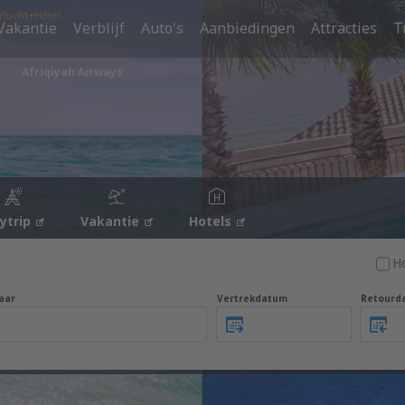
Vlucht+Hotel
Vakantie
Verblijf
Auto's
Aanbiedingen
Attracties
T
Afriqiyah Airways
tytrip
Vakantie
Hotels
H
aar
Vertrekdatum
Retourd