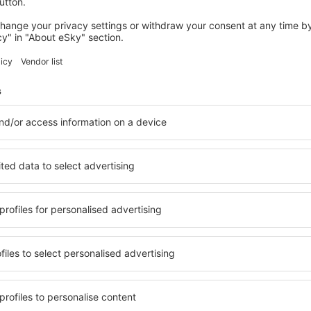
4 deals
naar
Lissabon
62
EUR
VANAF
SPANJE
ITALIË