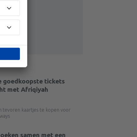
e goedkoopste tickets
ht met Afriqiyah
n tevoren kaartjes te kopen voor
rways
 boeken samen met een