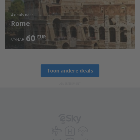
4 deals
naar
Rome
60
EUR
VANAF
Toon andere deals
ADVERTISEMENT