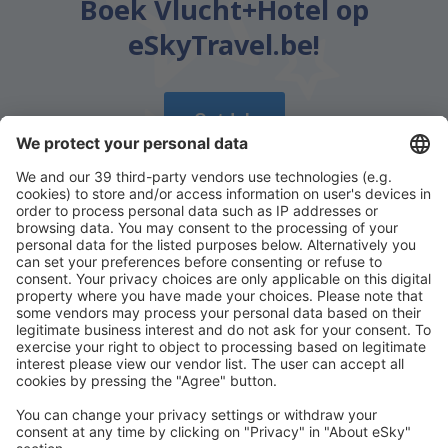
Boek Vlucht+Hotel op
eSkyTravel.be!
Ontdek
Download onze app
en plan gemakkelijk uw
reizen