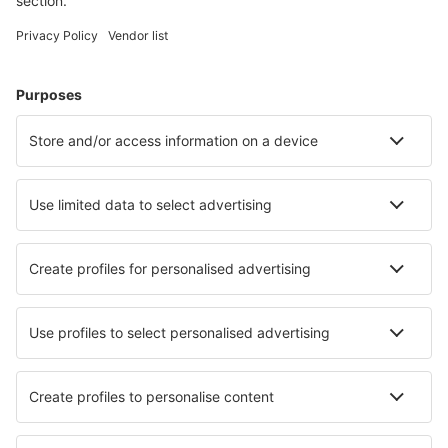
Plan je reis
Vliegtickets
Citytrip
Vakantie
Verblijf
Vlucht+hotel
Hotels
Transfers
Attracties
Luchtvaartmaatschappijen
Brussels Airlines
Ryanair
Wizz Air