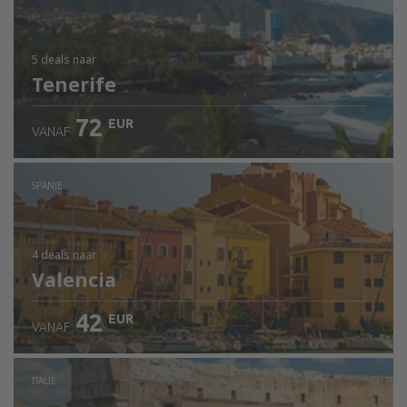
5 deals
naar
Tenerife
72
EUR
VANAF
SPANJE
4 deals
naar
Valencia
42
EUR
VANAF
ITALIË