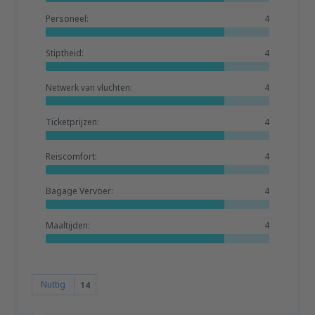
Personeel:
4
Stiptheid:
4
Netwerk van vluchten:
4
Ticketprijzen:
4
Reiscomfort:
4
Bagage Vervoer:
4
Maaltijden:
4
Nuttig
14