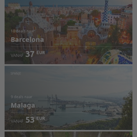
SPANJE
10 deals
naar
Barcelona
37
EUR
VANAF
SPANJE
9 deals
naar
Malaga
53
EUR
VANAF