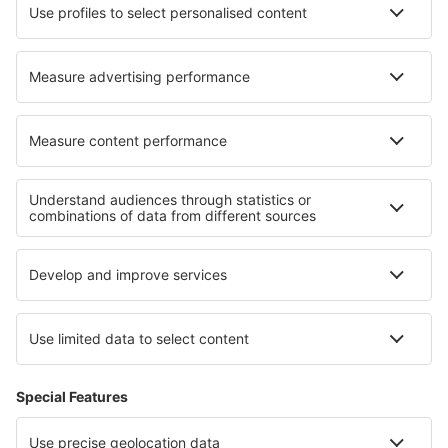
Tui Fly
Transavia
Over eSky
Algemene voorwaarden
Mijn boekingen
Privacykennisgeving
Ondersteuning en contact
Privacy
Landen