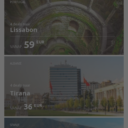
PORTUGAL
4 deals
naar
Lissabon
59
EUR
VANAF
ALBANIË
4 deals
naar
Tirana
36
EUR
VANAF
SPANJE