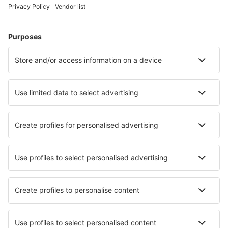
Plan je reis
Vliegtickets
Citytrip
Vakantie
Verblijf
Vlucht+hotel
Hotels
Transfers
Attracties
Luchtvaartmaatschappijen
Brussels Airlines
Ryanair
Wizz Air
Tui Fly