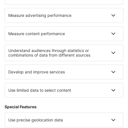
Transavia
Over eSky
Algemene voorwaarden
Mijn boekingen
Privacykennisgeving
Ondersteuning en contact
Privacy
Landen
Internationale sites