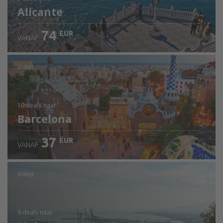
Alicante
74
EUR
VANAF
SPANJE
10 deals
naar
Barcelona
37
EUR
VANAF
SPANJE
9 deals
naar