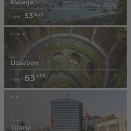
Malaga
53
EUR
VANAF
PORTUGAL
4 deals
naar
Lissabon
63
EUR
VANAF
ALBANIË
4 deals
naar
Tirana