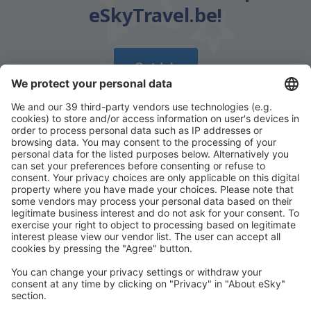
eSkyTravel.be!
Ontdek
Download onze app
en plan gemakkelijk uw
reizen