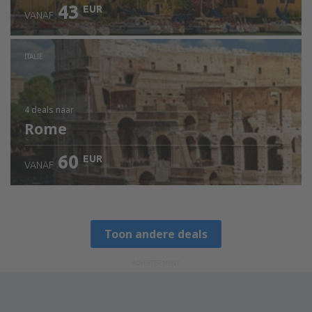
43
EUR
VANAF
ITALIË
4 deals
naar
Rome
60
EUR
VANAF
Toon andere deals
ADVERTISEMENT