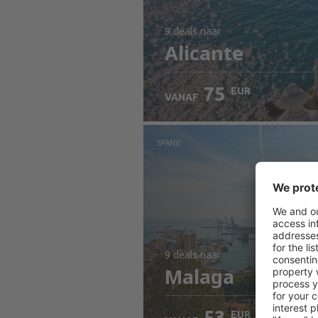
9 deals
naar
Alicante
75
EUR
VANAF
SPANJE
9 deals
naar
Malaga
53
EUR