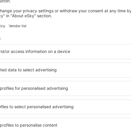
4 deals
naar
Lissabon
65
EUR
VANAF
SPANJE
ITALIË