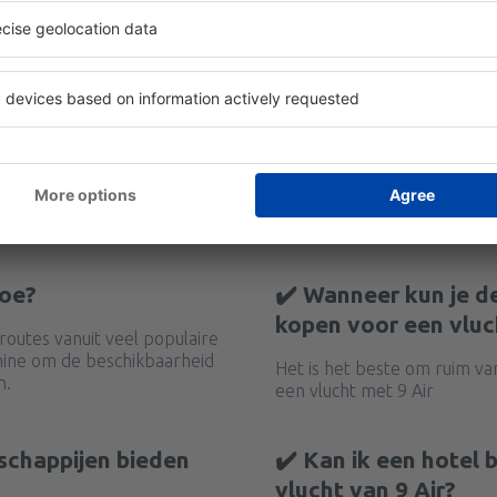
toe?
✔️ Wanneer kun je d
kopen voor een vluc
routes vanuit veel populaire
hine om de beschikbaarheid
Het is het beste om ruim va
n.
een vlucht met 9 Air
schappijen bieden
✔️ Kan ik een hotel
vlucht van 9 Air?