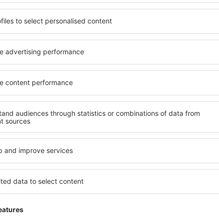
4 deals
naar
4 dea
Valencia
R
41
EUR
VANAF
VAN
Toon andere deals
ADVERTISEMENT