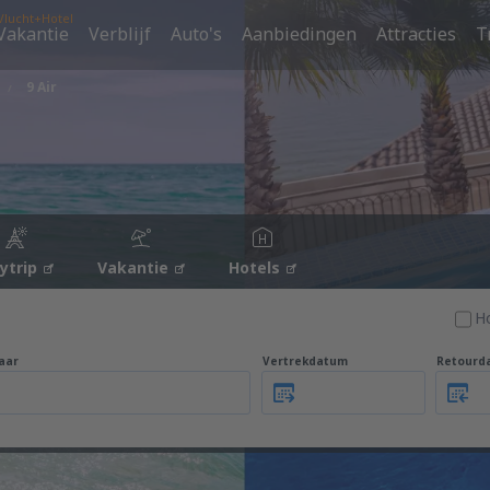
Vlucht+Hotel
Vakantie
Verblijf
Auto's
Aanbiedingen
Attracties
T
9 Air
tytrip
Vakantie
Hotels
H
aar
Vertrekdatum
Retourd