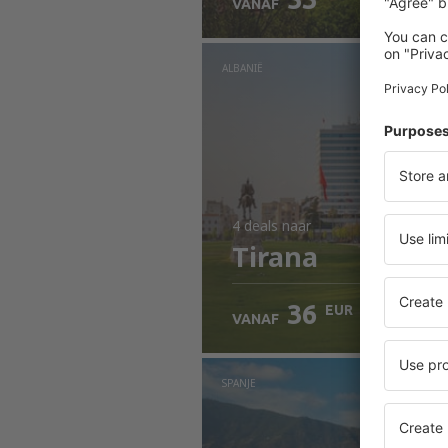
VANAF
ALBANIË
4 deals
naar
Tirana
36
EUR
VANAF
SPANJE