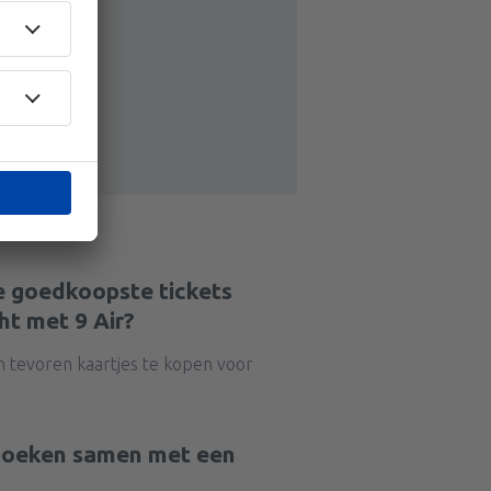
e goedkoopste tickets
ht met 9 Air?
n tevoren kaartjes te kopen voor
 boeken samen met een