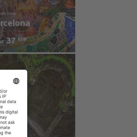
als
naar
rcelona
37
EUR
AF