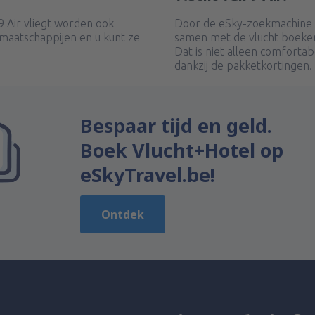
 Air vliegt worden ook
Door de eSky-zoekmachine t
maatschappijen en u kunt ze
samen met de vlucht boeken
Dat is niet alleen comforta
dankzij de pakketkortingen.
Bespaar tijd en geld.
Boek Vlucht+Hotel op
eSkyTravel.be!
Ontdek