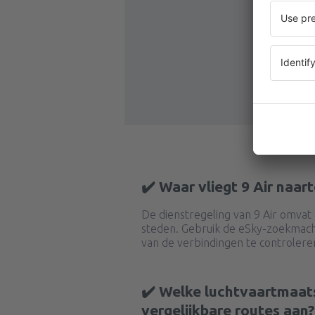
✔️ Waar vliegt 9 Air naar
De dienstregeling van 9 Air omvat 
steden. Gebruik de eSky-zoekmac
van de verbindingen te controlere
✔️ Welke luchtvaartmaat
vergelijkbare routes aan?