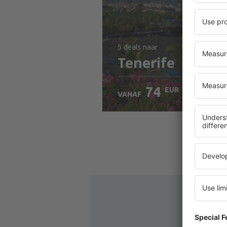
5 deals
naar
Tenerife
74
EUR
VANAF