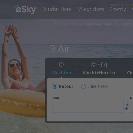
Vlucht+Hotel
Vlucht+Hotel
Vliegtickets
Citytrip
eSkyTravel.be
Luchtvaartmaatschappijen
9 Air
Vluchten
Vlucht+Hotel
Ci
Retour
Enkele reis
Van
N