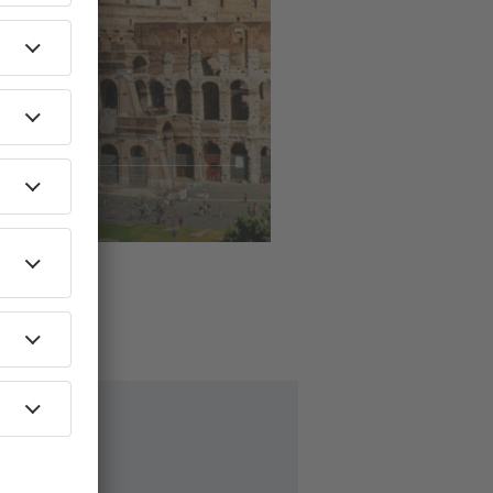
ls
naar
ome
59
EUR
AF