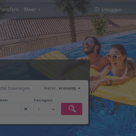
ransfers
Meer
Inloggen
otel toevoegen
klasse:
economy
atum
Passagiers
1