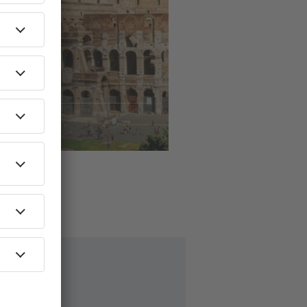
ls
naar
ome
60
EUR
AF