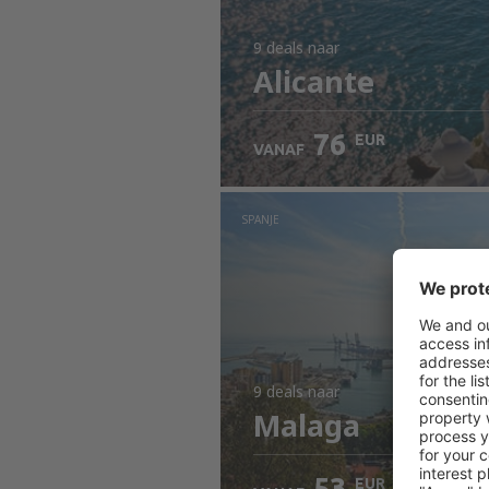
9 deals
naar
Alicante
76
EUR
VANAF
SPANJE
9 deals
naar
Malaga
53
EUR