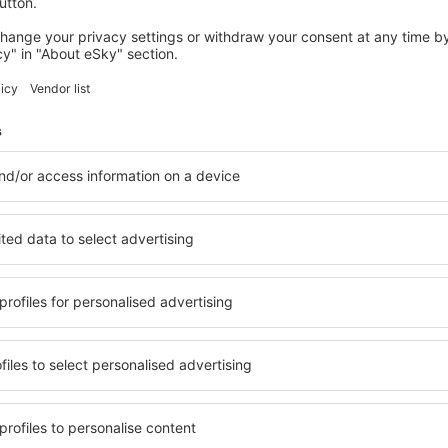
4 deals
naar
Lissabon
62
EUR
VANAF
SPANJE
ITALIË