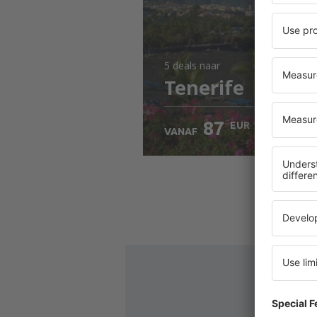
5 deals
naar
Tenerife
87
EUR
VANAF