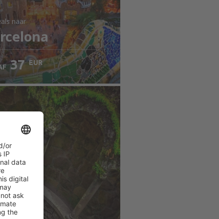
als
naar
rcelona
37
EUR
AF