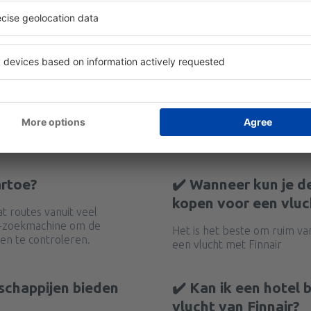
artoe?
✔️ Wanneer kun je d
kopen voor een vluc
t routes vanuit veel
y-zoekmachine om de
Het is het beste om ruim va
en te controleren.
een vlucht met Finnair
schappijen bieden
✔️ Kan ik een hotel
vlucht van Finnair?