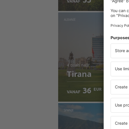
VANAF
ALBANIË
4 deals
naar
Tirana
36
EUR
VANAF
SPANJE