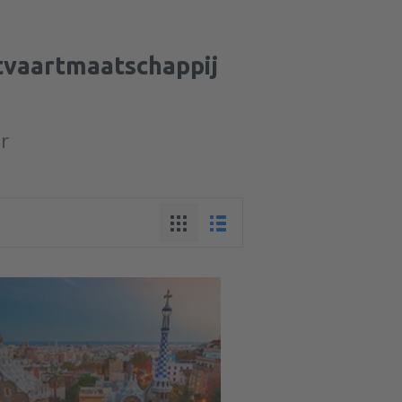
htvaartmaatschappij
ur