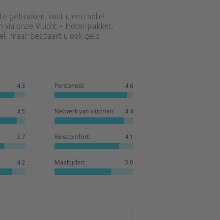
e gebruiken, kunt u een hotel
 via onze Vlucht + Hotel-pakket.
bel, maar bespaart u ook geld
4.3
Personeel:
4.6
4.5
Netwerk van vluchten:
4.4
3.7
Reiscomfort:
4.1
4.2
Maaltijden:
3.6