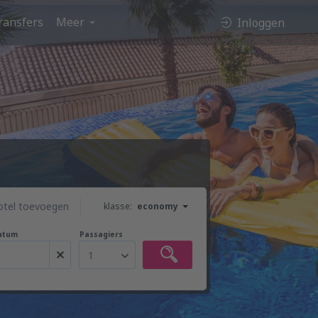
ransfers
Meer
Inloggen
otel toevoegen
klasse:
economy
atum
Passagiers
1