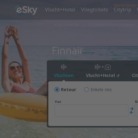
Vlucht+Hotel
Vlucht+Hotel
Vliegtickets
Citytrip
eSkyTravel.be
Luchtvaartmaatschappijen
Finnair
Vluchten
Vlucht+Hotel
Ci
Retour
Enkele reis
Van
N