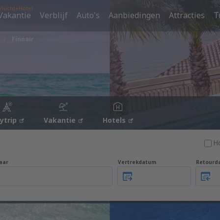
Vlucht+Hotel
Vakantie
Verblijf
Auto's
Aanbiedingen
Attracties
T
Finnair
tytrip
Vakantie
Hotels
H
aar
Vertrekdatum
Retourd