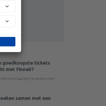
e goedkoopste tickets
ht met Finnair?
n tevoren kaartjes te kopen voor
 boeken samen met een