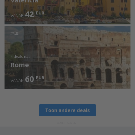
Valencia
42
EUR
VANAF
ITALIË
4 deals
naar
Rome
60
EUR
VANAF
Toon andere deals
ADVERTISEMENT