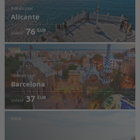
9 deals
naar
Alicante
76
EUR
VANAF
SPANJE
10 deals
naar
Barcelona
37
EUR
VANAF
SPANJE