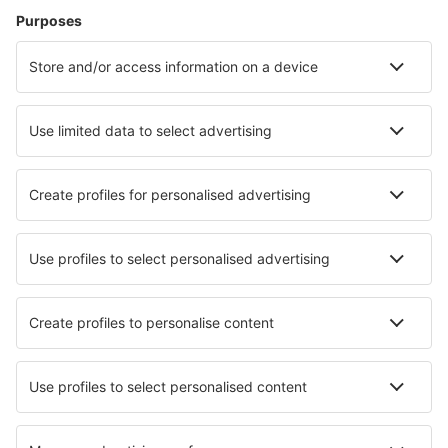
Vliegtickets
Citytrip
Vakantie
Verblijf
Vlucht+hotel
Hotels
Transfers
Attracties
Luchtvaartmaatschappijen
Brussels Airlines
Ryanair
Wizz Air
Tui Fly
Transavia