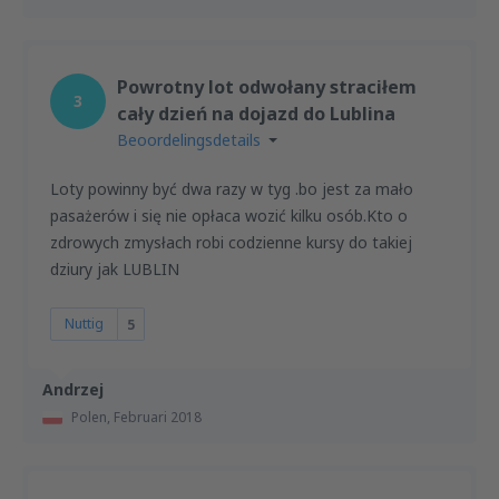
Powrotny lot odwołany straciłem
3
cały dzień na dojazd do Lublina
Beoordelingsdetails
Loty powinny być dwa razy w tyg .bo jest za mało
pasażerów i się nie opłaca wozić kilku osób.Kto o
zdrowych zmysłach robi codzienne kursy do takiej
dziury jak LUBLIN
Nuttig
5
Andrzej
Polen,
Februari 2018