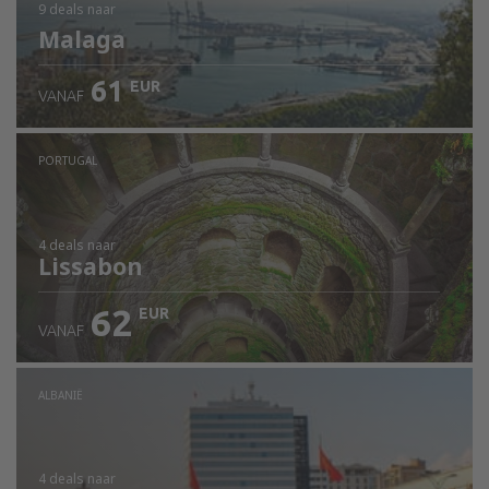
9 deals
naar
Malaga
61
EUR
VANAF
PORTUGAL
4 deals
naar
Lissabon
62
EUR
VANAF
ALBANIË
4 deals
naar