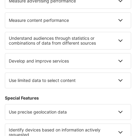
Over eSky
Algemene voorwaarden
Mijn boekingen
Privacykennisgeving
Ondersteuning en contact
Privacy
Landen
Internationale sites
eSky.eu
eSky.com
eDestinos.com