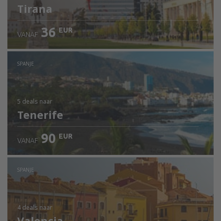
Tirana
36
EUR
VANAF
SPANJE
5 deals
naar
Tenerife
90
EUR
VANAF
SPANJE
4 deals
naar