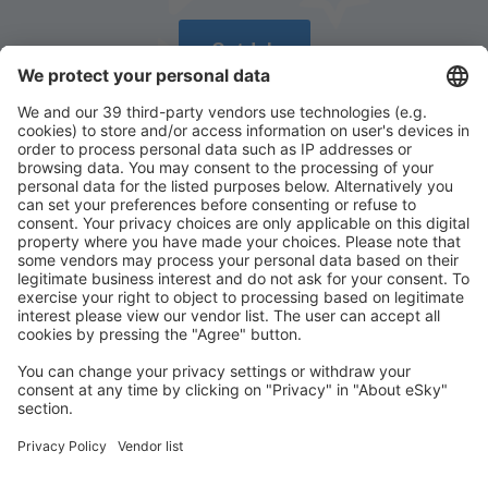
Ontdek
Download onze app
en plan gemakkelijk uw
reizen
Plan je reis